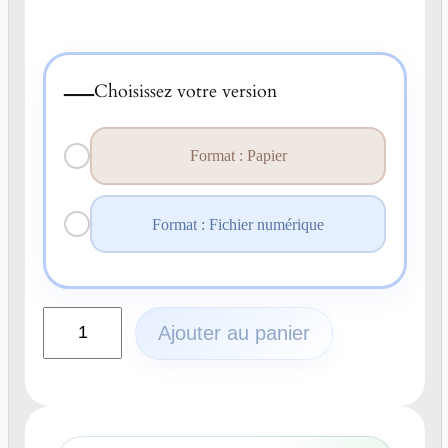
—
Choisissez votre version
Format : Papier
Format : Fichier numérique
q
Ajouter au panier
u
a
n
t
i