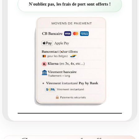
t
N'oubliez pas, les frais de port sont offerts !
é
d
e
N
°
2
2
1
-
F
a
i
r
e
-
p
a
r
t
N