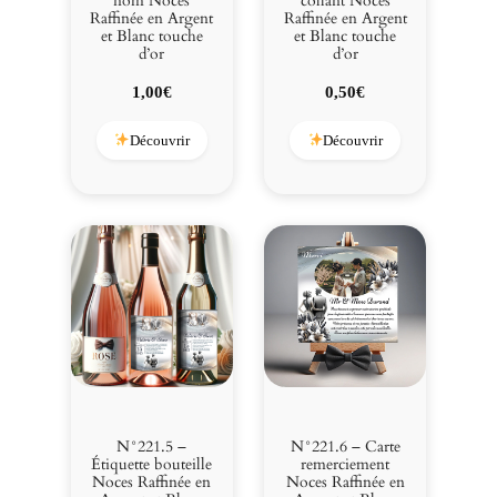
nom Noces
collant Noces
Raffinée en Argent
Raffinée en Argent
et Blanc touche
et Blanc touche
d’or
d’or
1,00
€
0,50
€
Découvrir
Découvrir
N°221.5 –
N°221.6 – Carte
Étiquette bouteille
remerciement
Noces Raffinée en
Noces Raffinée en