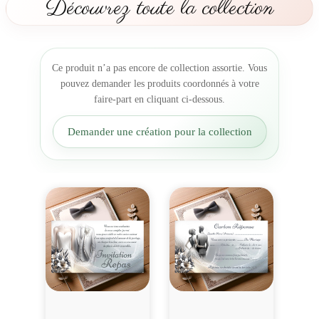
Découvrez toute la collection
o
c
e
s
Ce produit n’a pas encore de collection assortie. Vous
R
pouvez demander les produits coordonnés à votre
a
faire-part en cliquant ci-dessous.
f
f
Demander une création pour la collection
i
n
é
e
e
n
A
r
g
e
n
t