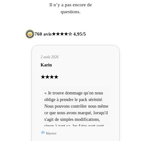
Il n’y a pas encore de
questions.
760 avis
★★★★☆ 4,95/5
2 août 2026
Karin
★★★★
« Je trouve dommage qu'on nous
oblige à prendre le pack sérénité.
Nous pouvons contrôler nous même
ce que nous avons marqué, lorsqu'il
s'agit de simples modifications,
sinon à part ça, les faire-part sont
sympas »
Réponse