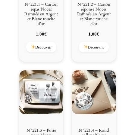
e
N°221.1 – Carton
N°221.2 – Carton
t
repas Noces
réponse Noces
Raffinée en Argent
Raffinée en Argent
B
et Blanc touche
et Blanc touche
l
d’or
d’or
a
1,00
€
1,00
€
n
c
Découvrir
Découvrir
t
o
u
c
h
e
d
'
o
r
N°221.3 – Porte
N°221.4 – Rond