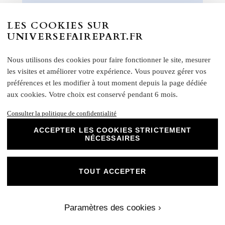
Caractéristiques :
LES COOKIES SUR
Effet : recto lisse et non couché, verso mat
UNIVERSEFAIREPART.FR
FAIRE-PART LIVRET Grammage : 250 g/m²
FAIRE-PART RECTO VERSO – Grammage :
Nous utilisons des cookies pour faire fonctionner le site, mesurer
370 g/m²
les visites et améliorer votre expérience. Vous pouvez gérer vos
Formats disponibles :
préférences et les modifier à tout moment depuis la page dédiée
Livret : 14,5 x 29,4 cm (Ouvert) / 14,5 x 13,8 cm
aux cookies. Votre choix est conservé pendant 6 mois.
(Fermé)
Consulter la politique de confidentialité
Carte recto verso : 14 x 15 cm
Format A5 portrait : 14 x 21 cm
ACCEPTER LES COOKIES STRICTEMENT
NÉCESSAIRES
Format A6 portrait : 10,5 x 14 cm
Format rectangle paysage : 21 x 10 cm
Etiquette bouteille
: Elles ont une taille unique, pensée
pour convenir à la majorité des bouteilles : 14 x 10 cm
TOUT ACCEPTER
Rond collant
: 4 cm
N
otre papier Mat Supérieur sont le choix
Paramètres des cookies ›
parfait pour des faire-part de mariage, des
invitations d'anniversaire, des cartes de