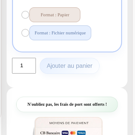
Format : Papier
Format : Fichier numérique
q
Ajouter au panier
u
a
n
t
i
t
N'oubliez pas, les frais de port sont offerts !
é
d
e
N
°