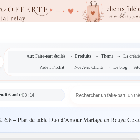
Aux Faire-part étoilés
Produits
Thème
La créat
Aide à l’achat
Nos Avis Clients
Le blog
Sit
R
eudi 6 août
•
03:14
e
c
h
e
16.8 – Plan de table Duo d’Amour Mariage en Rouge Cos
r
c
h