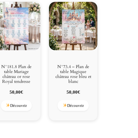
N°181.8 Plan de
N°73.4 – Plan de
table Mariage
table Magique
château or rose
château rose bleu et
Royal tendresse
blanc
50,00
€
50,00
€
Découvrir
Découvrir