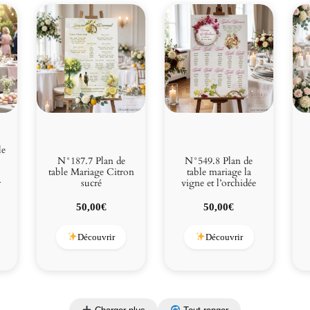
le
N°187.7 Plan de
N°549.8 Plan de
table Mariage Citron
table mariage la
r
sucré
vigne et l’orchidée
50,00
€
50,00
€
Découvrir
Découvrir