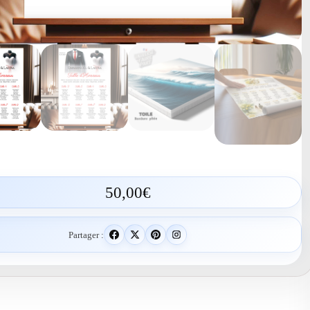
50,00
€
Partager :