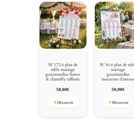
N°172.6 plan de
N°40.6 plan de tab
table mariage
mariage
gourmandise fraises
gourmandise
& chantilly raffinée
macarons d’amou
50,00
€
50,00
€
Découvrir
Découvrir