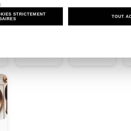
é
KIES STRICTEMENT
n
N°216.2 – Carton
N°216.3 – porte
TOUT A
SAIRES
r
réponse Duo
nom Duo d’Amour
e
d’Amour Mariage en
Mariage en Rouge
d
Rouge Costume
Costume
1,00
€
1,00
€
Découvrir
Découvrir