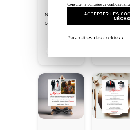
Consulter la politique de confidentialit
ACCEPTER LES COO
N°216 – Faire-part
N°216.1 – Carto
NÉCES
Duo d’Amour
repas Duo d’Amou
Mariage en Rouge
Mariage en Roug
Costume
Costume
Paramètres des cookies ›
2,30
€
1,00
€
Découvrir
Découvrir