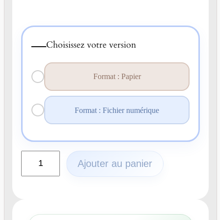
—
Choisissez votre version
Format : Papier
Format : Fichier numérique
q
Ajouter au panier
u
a
n
t
i