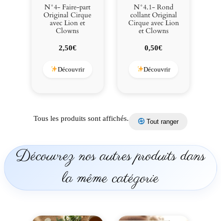
a
N°4- Faire-part
N°4.1- Rond
v
Original Cirque
collant Original
avec Lion et
Cirque avec Lion
e
Clowns
et Clowns
c
L
2,50
€
0,50
€
i
o
Découvrir
Découvrir
n
e
t
C
Tous les produits sont affichés.
Tout ranger
l
o
w
Découvrez nos autres produits dans
n
s
la même catégorie