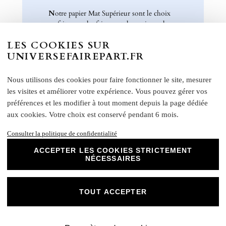
N
otre papier Mat Supérieur sont le choix
parfait pour des faire-part de mariage, des
invitations d'anniversaire, des cartes de
LES COOKIES SUR
remerciements et bien plus encore. Optez
UNIVERSEFAIREPART.FR
pour ce papier de haute qualité pour un
résultat impeccable qui ravira vos invités et
marquera l'élégance de vos évènements
Nous utilisons des cookies pour faire fonctionner le site, mesurer
spéciaux. Laissez libre cours à votre
les visites et améliorer votre expérience. Vous pouvez gérer vos
créativité et personnalisez nos papiers Mat
préférences et les modifier à tout moment depuis la page dédiée
Supérieur pour créer des souvenirs uniques
aux cookies. Votre choix est conservé pendant 6 mois.
et inoubliables.
Consulter la politique de confidentialité
Chez Universe Faire-part, nous mettons
tout en œuvre pour vous offrir des produits
ACCEPTER LES COOKIES STRICTEMENT
d'exception qui répondent à vos attentes les
NÉCESSAIRES
plus exigeantes. Faites confiance à notre
expertise et à notre passion pour vous
accompagner dans la réalisation de vos
TOUT ACCEPTER
projets évènementiels.
Une fois votre commande passée, si vous souhaitez