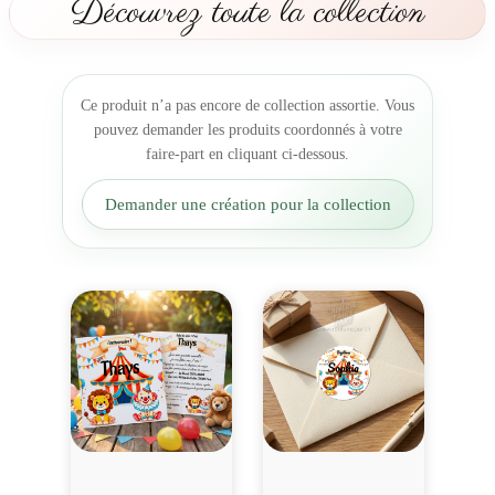
Découvrez toute la collection
i
e
m
e
Ce produit n’a pas encore de collection assortie. Vous
n
pouvez demander les produits coordonnés à votre
t
faire-part en cliquant ci-dessous.
O
r
Demander une création pour la collection
i
g
i
n
a
l
C
i
r
q
u
e