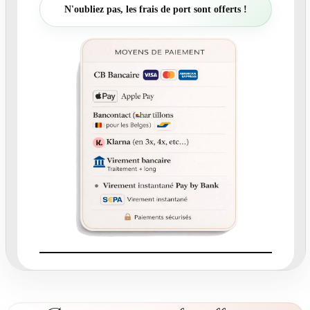
t
N'oubliez pas, les frais de port sont offerts !
é
d
e
N
°
4
.
2
-
C
a
r
t
e
r
e
m
e
r
c