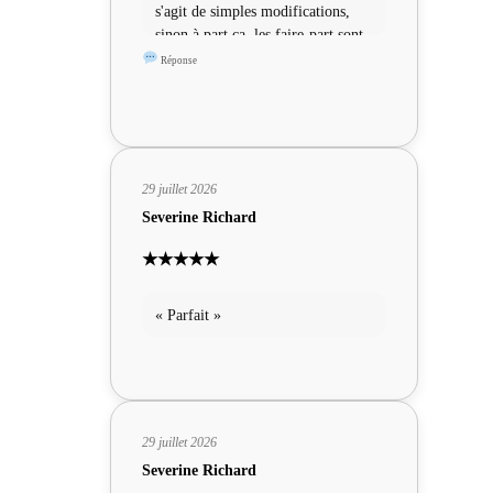
s'agit de simples modifications,
sinon à part ça, les faire-part sont
sympas »
Réponse
29 juillet 2026
Severine Richard
★★★★★
« Parfait »
29 juillet 2026
Severine Richard