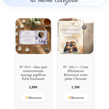
la même catégorie
m
b
a
g
i
r
a
f
e
N°39.5 – faire-part
N° 446.1 – Carte
remerciements
félicitations
mariage papillons
Bienvenue notre
Éclat Enchantés
petite Chouette
2,00
€
1,50
€
Découvrir
Découvrir