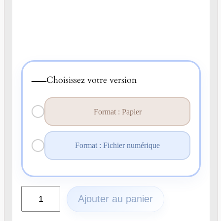
—
Choisissez votre version
Format : Papier
Format : Fichier numérique
q
Ajouter au panier
u
a