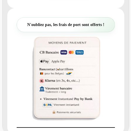
n
t
i
t
N'oubliez pas, les frais de port sont offerts !
é
d
e
N
°
3
3
5
.
1
–
C
a
r
t
e
r