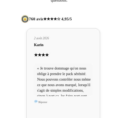
questions.
760 avis
★★★★☆ 4,95/5
2 août 2026
Karin
★★★★
« Je trouve dommage qu'on nous
oblige à prendre le pack sérénité.
Nous pouvons contrôler nous même
ce que nous avons marqué, lorsqu'il
s'agit de simples modifications,
sinon à part ça, les faire-part sont
sympas »
Réponse