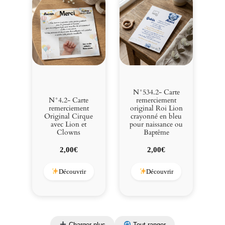
N°534.2- Carte
N°4.2- Carte
remerciement
remerciement
original Roi Lion
Original Cirque
crayonné en bleu
avec Lion et
pour naissance ou
Clowns
Baptême
2,00
€
2,00
€
Découvrir
Découvrir
Charger plus
Tout ranger