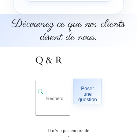
Découvrez ce que nos clients
disent de nous.
Q & R
Poser
une
question
Il n’y a pas encore de