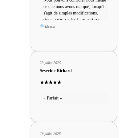
Nous pouvons contrôler nous même
ce que nous avons marqué, lorsqu'il
s'agit de simples modifications,
sinon à part ça, les faire-part sont
sympas »
Réponse
29 juillet 2026
Severine Richard
★★★★★
« Parfait »
29 juillet 2026