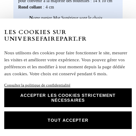
pour convenir à la majorité des bouteilles : 14 x 10 cm
Rond collant
: 4 cm
N
otre papier Mat Supérieur sont le choix
parfait pour des faire-part de mariage, des
invitations d'anniversaire, des cartes de
LES COOKIES SUR
remerciements et bien plus encore. Optez
UNIVERSEFAIREPART.FR
pour ce papier de haute qualité pour un
résultat impeccable qui ravira vos invités et
Nous utilisons des cookies pour faire fonctionner le site, mesurer
marquera l'élégance de vos évènements
les visites et améliorer votre expérience. Vous pouvez gérer vos
spéciaux. Laissez libre cours à votre
préférences et les modifier à tout moment depuis la page dédiée
créativité et personnalisez nos papiers Mat
aux cookies. Votre choix est conservé pendant 6 mois.
Supérieur pour créer des souvenirs uniques
et inoubliables.
Consulter la politique de confidentialité
Chez Universe Faire-part, nous mettons
ACCEPTER LES COOKIES STRICTEMENT
tout en œuvre pour vous offrir des produits
NÉCESSAIRES
d'exception qui répondent à vos attentes les
plus exigeantes. Faites confiance à notre
expertise et à notre passion pour vous
TOUT ACCEPTER
accompagner dans la réalisation de vos
projets évènementiels.