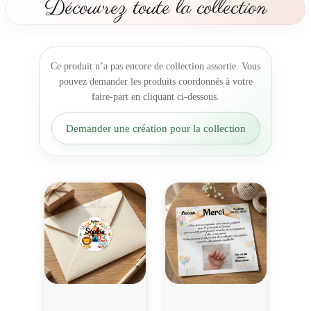
Découvrez toute la collection
g
i
n
a
Ce produit n’a pas encore de collection assortie. Vous
l
pouvez demander les produits coordonnés à votre
C
faire-part en cliquant ci-dessous.
i
r
Demander une création pour la collection
q
u
e
a
v
e
c
L
i
o
n
e