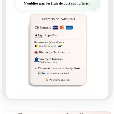
t
N'oubliez pas, les frais de port sont offerts !
é
d
e
N
°
4
-
F
a
i
r
e
-
p
a
r
t
O
r
i