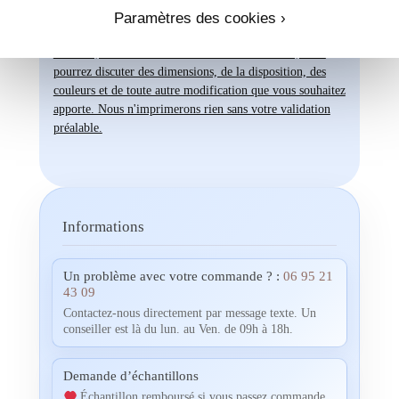
Une fois votre commande passée, si vous souhaitez
Paramètres des cookies ›
visualiser un aperçu avec vos propres photos, textes et
couleurs, un créateur vous contactera. Ensemble, vous
pourrez discuter des dimensions, de la disposition, des
couleurs et de toute autre modification que vous souhaitez
apporte. Nous n'imprimerons rien sans votre validation
préalable.
Informations
Un problème avec votre commande ? :
06 95 21
43 09
Contactez-nous directement par message texte. Un
conseiller est là du lun. au Ven. de 09h à 18h.
Demande d’échantillons
Échantillon remboursé si vous passez commande.