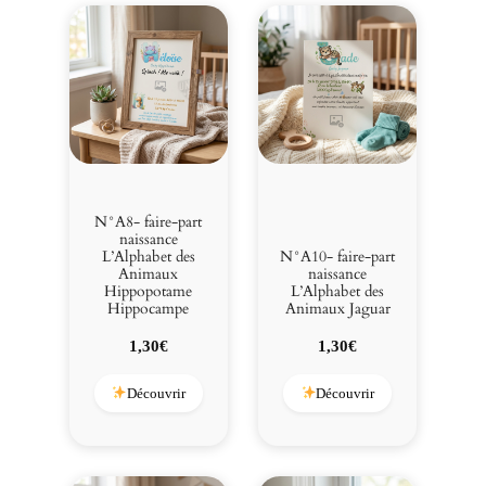
N°A8- faire-part
naissance
L’Alphabet des
N°A10- faire-part
Animaux
naissance
Hippopotame
L’Alphabet des
Hippocampe
Animaux Jaguar
1,30
€
1,30
€
Découvrir
Découvrir