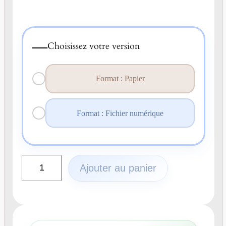
—
Choisissez votre version
Format : Papier
Format : Fichier numérique
q
Ajouter au panier
u
a
n
t
i