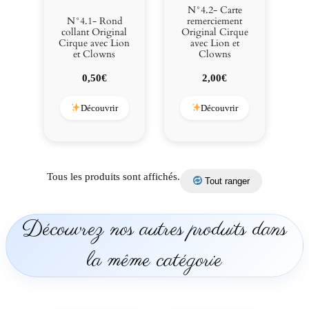
t
N°4.2- Carte
C
N°4.1- Rond
remerciement
collant Original
Original Cirque
l
Cirque avec Lion
avec Lion et
o
et Clowns
Clowns
w
0,50
€
2,00
€
n
s
Découvrir
Découvrir
Tous les produits sont affichés.
Tout ranger
Découvrez nos autres produits dans
la même catégorie