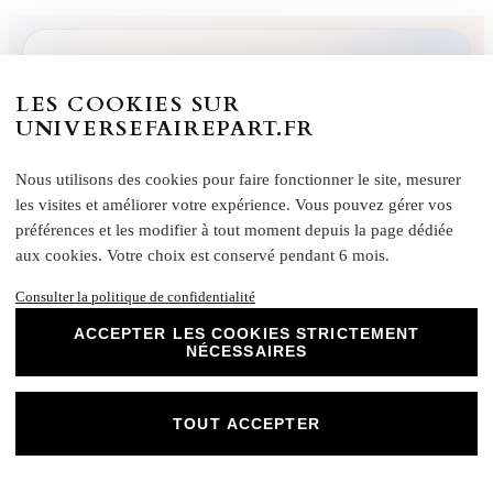
Nous sommes fiers d’être
le site le moins cher de France en matière de faire-
part*
de mariage parmi les 10 plus grands sites du pays. Basé sur un lot de 10
LES COOKIES SUR
faire-part qui s’ouvrent, sans options, notre prix de 2,50€ pièce est inférieur à
UNIVERSEFAIREPART.FR
la moyenne de 3,20€ chez nos concurrents en France. Sans compter les
réductions qu’il y a au panier.
Nous utilisons des cookies pour faire fonctionner le site, mesurer
les visites et améliorer votre expérience. Vous pouvez gérer vos
préférences et les modifier à tout moment depuis la page dédiée
aux cookies. Votre choix est conservé pendant 6 mois.
Consulter la politique de confidentialité
Universe Faire-part ✩
ACCEPTER LES COOKIES STRICTEMENT
Nous créons pour tous les événements
NÉCESSAIRES
« L’inspiration vient en travaillant, créons l’unique
ensemble… »
Universe Faire-part imagine et personnalise vos faire-part
TOUT ACCEPTER
de mariage, naissance, baptême et anniversaire en France.