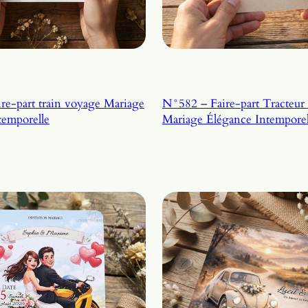
part train voyage Mariage
N°582 – Faire-part Tracteur 
temporelle
Mariage Élégance Intemporel