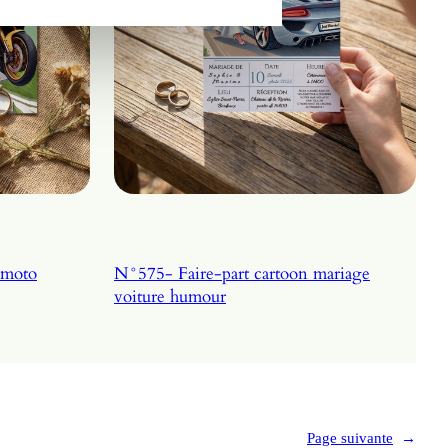
 moto
N°575- Faire-part cartoon mariage
voiture humour
Page suivante
→