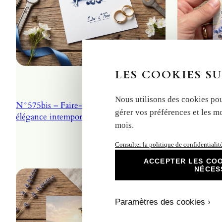
LES COOKIES SU
Nous utilisons des cookies pou
N°575bis – Faire-part mariage voiture
N°393bis- F
gérer vos préférences et les m
élégance intemporel
moto humour
mois.
Consulter la politique de confidentialit
ACCEPTER LES COO
NÉCES
Paramètres des cookies ›