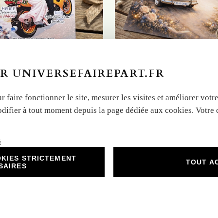
R UNIVERSEFAIREPART.FR
r faire fonctionner le site, mesurer les visites et améliorer vo
aire-part cartoon mariage
N°578bis – Faire-part Vive l
odifier à tout moment depuis la page dédiée aux cookies. Votre
 1 face
avec la Coccinelle mariage
é
KIES STRICTEMENT
TOUT A
SAIRES