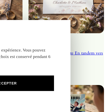
tre expérience. Vous pouvez
es mariés
N°579 – Faire-part carte En tandem vers
 choix est conservé pendant 6
le bonheur mariage
CCEPTER