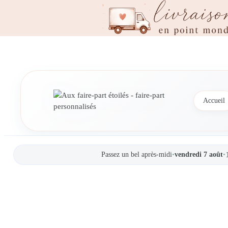
Aller
au
contenu
Accueil
Passez un bel après-midi
•
vendredi 7 août
•