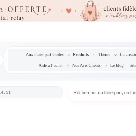
Aux Faire-part étoilés
Produits
Thème
La créat
Aide à l’achat
Nos Avis Clients
Le blog
Sit
R
14:51
e
c
h
e
r
c
h