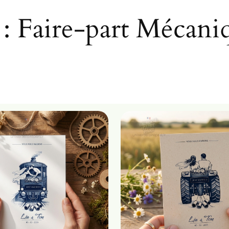
e
 :
Faire-part Mécani
r