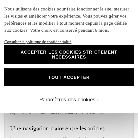
complète
Nous utilisons des cookies pour faire fonctionner le site, mesurer
Au-delà du faire-part, la papeterie peut accompagner toute la
les visites et améliorer votre expérience. Vous pouvez gérer vos
célébration. Un menu personnalisé présente le repas sur la table, un
préférences et les modifier à tout moment depuis la page dédiée
marque-place guide les invités, un plan de table facilite
aux cookies. Votre choix est conservé pendant 6 mois.
l’installation, un carton réponse simplifie l’organisation, une
étiquette bouteille habille la décoration et un rond autocollant
Consulter la politique de confidentialité
apporte une finition élégante aux enveloppes, cadeaux invités ou
ACCEPTER LES COOKIES STRICTEMENT
contenants. Les articles de cette archive peuvent vous aider à
NÉCESSAIRES
imaginer une papeterie cohérente du début à la fin.
L’objectif est de garder une continuité visuelle entre l’annonce
TOUT ACCEPTER
envoyée aux invités et la décoration du jour J. Lorsque les supports
reprennent la même ambiance, les mêmes couleurs ou les mêmes
illustrations, l’ensemble paraît plus soigné et plus premium. Cette
Paramètres des cookies ›
harmonie est particulièrement appréciée pour les mariages, les
baptêmes, les communions et les anniversaires importants.
Une navigation claire entre les articles