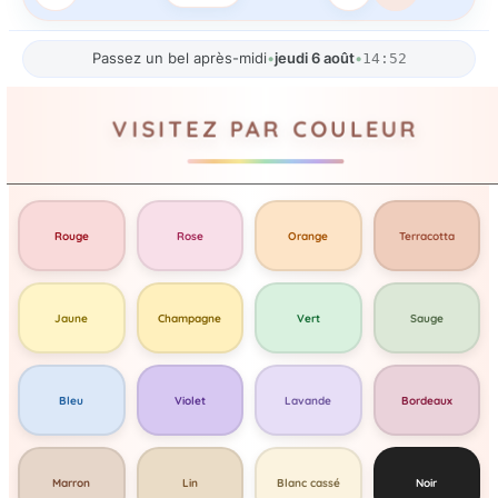
Passez un bel après-midi
•
jeudi 6 août
•
14:52
VISITEZ PAR COULEUR
Rouge
Rose
Orange
Terracotta
Jaune
Champagne
Vert
Sauge
Bleu
Violet
Lavande
Bordeaux
Marron
Lin
Blanc cassé
Noir