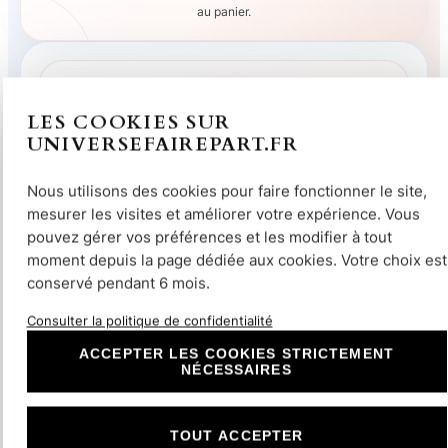
au panier.
LES COOKIES SUR
UNIVERSEFAIREPART.FR
Universe Faire-part ✩
Nous créons pour tous les événements
Nous utilisons des cookies pour faire fonctionner le site,
« L’inspiration vient en travaillant, créons l’unique
mesurer les visites et améliorer votre expérience. Vous
ensemble… »
pouvez gérer vos préférences et les modifier à tout
Universe Faire-part imagine et personnalise vos
moment depuis la page dédiée aux cookies. Votre choix est
faire-part de mariage, naissance, baptême et
conservé pendant 6 mois.
anniversaire en France.
Consulter la politique de confidentialité
ACCEPTER LES COOKIES STRICTEMENT
NÉCESSAIRES
TOUT ACCEPTER