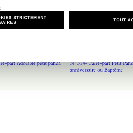
é
KIES STRICTEMENT
TOUT A
SAIRES
re-part Adorable petit panda
N°314- Faire-part Petit Pa
anniversaire ou Baptême