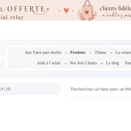
Aux Faire-part étoilés
Produits
Thème
La créat
Aide à l’achat
Nos Avis Clients
Le blog
Sit
R
14:28
e
c
h
e
r
c
h