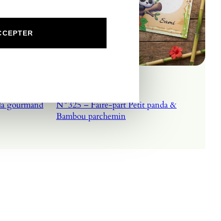
CCEPTER
nda gourmand
N°325 – Faire-part Petit panda &
Bambou parchemin