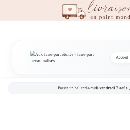
Aller
au
contenu
Accueil
Passez un bel après-midi
•
vendredi 7 août
•