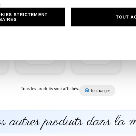
é
KIES STRICTEMENT
om
N°314.3- Rond
N°314.4- Menu
TOUT A
SAIRES
collant Petit Panda
Petit Panda
gourmand
gourmand
anniversaire ou
anniversaire ou
Baptême
Baptême
0,50
€
2,00
€
Découvrir
Découvrir
Tous les produits sont affichés.
Tout ranger
 autres produits dans la 