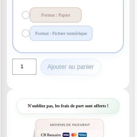
Format : Papier
Format : Fichier numérique
q
Ajouter au panier
u
a
n
t
i
t
N'oubliez pas, les frais de port sont offerts !
é
d
e
N
°