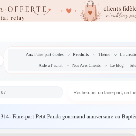
Aux Faire-part étoilés
Produits
Thème
La créat
Aide à l’achat
Nos Avis Clients
Le blog
Sit
R
:07
e
c
h
e
314- Faire-part Petit Panda gourmand anniversaire ou Bapt
r
c
h