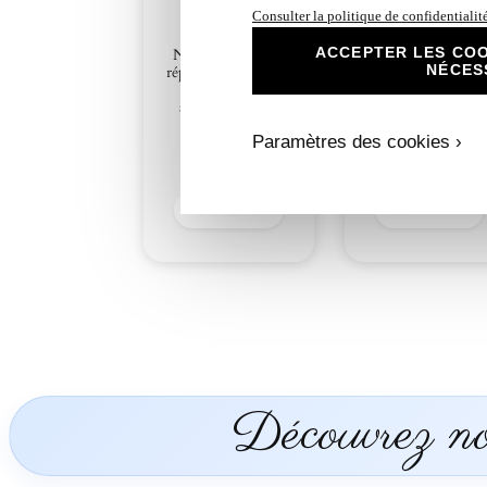
Consulter la politique de confidentialit
ACCEPTER LES COO
N°314.1- Carton
N°314.2- Porte n
NÉCES
réponse Petit Panda
Petit Panda
gourmand
gourmand
anniversaire ou
anniversaire ou
Baptême
Baptême
Paramètres des cookies ›
1,00
€
1,00
€
Découvrir
Découvrir
Découvrez nos