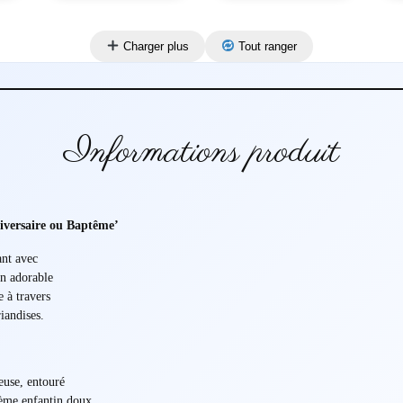
Charger plus
Tout ranger
Informations produit
iversaire ou Baptême’
ant avec
gn adorable
e à travers
iandises.
euse, entouré
thème enfantin doux