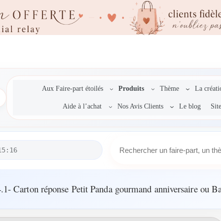
Aux Faire-part étoilés
Produits
Thème
La créat
Aide à l’achat
Nos Avis Clients
Le blog
Sit
R
15:16
e
c
h
e
.1- Carton réponse Petit Panda gourmand anniversaire ou B
r
c
h