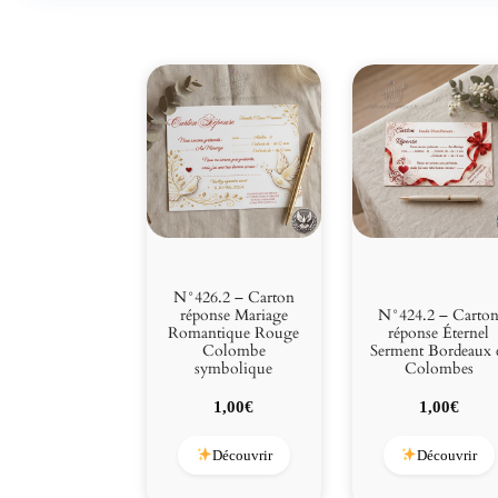
N°426.2 – Carton
réponse Mariage
N°424.2 – Carto
Romantique Rouge
réponse Éternel
Colombe
Serment Bordeaux 
symbolique
Colombes
1,00
€
1,00
€
Découvrir
Découvrir