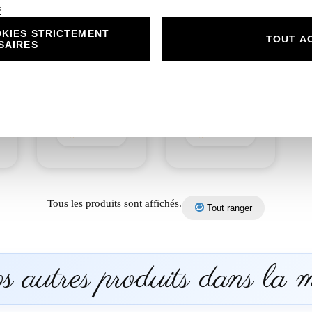
é
KIES STRICTEMENT
om
N°314.3- Rond
N°314.4- Menu
TOUT A
SAIRES
collant Petit Panda
Petit Panda
gourmand
gourmand
anniversaire ou
anniversaire ou
Baptême
Baptême
0,50
€
2,00
€
Découvrir
Découvrir
Tous les produits sont affichés.
Tout ranger
 autres produits dans la 