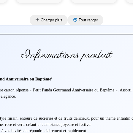
Charger plus
Tout ranger
Informations produit
nd Anniversaire ou Baptême’
tre carton réponse « Petit Panda Gourmand Anniversaire ou Baptême ». Assorti 
 élégance.
yle fusain, entouré de sucreries et de fruits délicieux, pour un thème enfantin d
e, rose et vert, créant une ambiance joyeuse et festive.
t à vos invités de répondre clairement et rapidement.