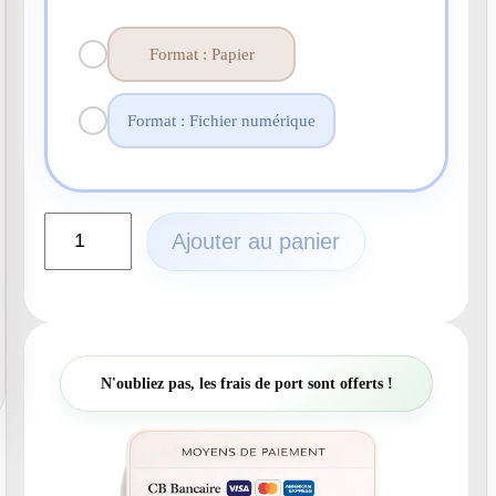
Format : Papier
Format : Fichier numérique
q
Ajouter au panier
u
a
n
t
i
t
N'oubliez pas, les frais de port sont offerts !
é
d
e
N
°