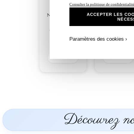
Consulter la politique de confidentialit
ACCEPTER LES COO
N°314- Faire-part
N°314.2- Porte n
NÉCES
Petit Panda
Petit Panda
gourmand
gourmand
anniversaire ou
anniversaire ou
Baptême
Baptême
Paramètres des cookies ›
2,30
€
1,00
€
Découvrir
Découvrir
Découvrez nos