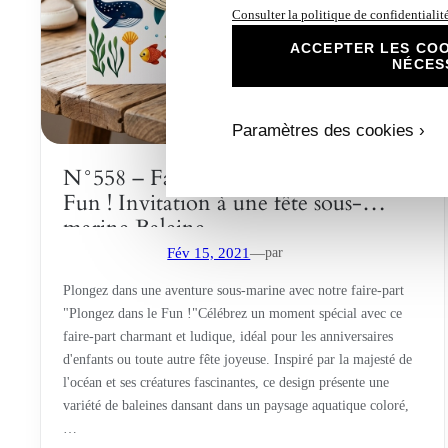
Consulter la politique de confidentialit
ACCEPTER LES COO
NÉCES
Paramètres des cookies ›
N°558 – Faire-part Plongez dans le
Fun ! Invitation à une fête sous-
marine Baleine
par
Fév 15, 2021
—
Plongez dans une aventure sous-marine avec notre faire-part
"Plongez dans le Fun !"Célébrez un moment spécial avec ce
faire-part charmant et ludique, idéal pour les anniversaires
d'enfants ou toute autre fête joyeuse. Inspiré par la majesté de
l'océan et ses créatures fascinantes, ce design présente une
variété de baleines dansant dans un paysage aquatique coloré,
…