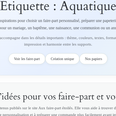
Étiquette :
Aquatiqu
e
r
nspirations pour choisir un faire-part personnalisé, préparer une papete
pour un mariage, un baptême, une naissance, une communion ou un ann
ccompagne dans les détails importants : thème, couleurs, textes, format
impression et harmonie entre les supports.
Voir les faire-part
Création unique
Nos papiers
idées pour vos faire-part et vo
enus publiés sur le site Aux faire-part étoilés. Elle vous aide à trouver 
e personnalisation et à préparer une commande plus facilement avant i