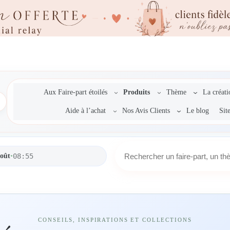
Aux Faire-part étoilés
Produits
Thème
La créat
Aide à l’achat
Nos Avis Clients
Le blog
Sit
R
août
•
08:55
e
c
h
e
r
c
CONSEILS, INSPIRATIONS ET COLLECTIONS
h