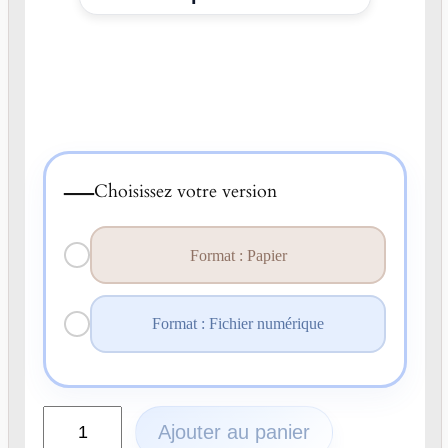
—
Choisissez votre version
Format : Papier
Format : Fichier numérique
q
Ajouter au panier
u