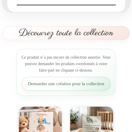
a
r
t
n
a
Découvrez toute la collection
i
s
s
a
Ce produit n’a pas encore de collection assortie. Vous
n
pouvez demander les produits coordonnés à votre
c
faire-part en cliquant ci-dessous.
e
L
Demander une création pour la collection
’
A
l
p
h
a
b
e