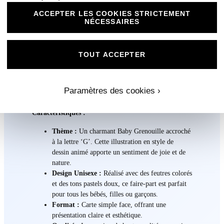
ACCEPTER LES COOKIES STRICTEMENT
Faire-Part ‘G’ pour Baby Grenouille – Idéal pour
NÉCESSAIRES
les Prénoms Commençant par G
N°A7- faire-part naissance L’Alphabet des Animaux
Grenouille
TOUT ACCEPTER
Créez une annonce joyeuse et pleine de vie avec notre
faire-part ‘G’ pour Baby Grenouille, spécialement conçu
Paramètres des cookies ›
pour les enfants dont le prénom commence par ‘G’.
Caractéristiques :
Thème :
Un charmant Baby Grenouille accroché
à la lettre ‘G’. Cette illustration en style de
dessin animé apporte un sentiment de joie et de
nature.
Design Unisexe :
Réalisé avec des feutres colorés
et des tons pastels doux, ce faire-part est parfait
pour tous les bébés, filles ou garçons.
Format :
Carte simple face, offrant une
présentation claire et esthétique.