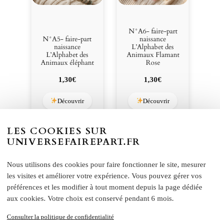
N°A6- faire-part
N°A5- faire-part
naissance
naissance
L’Alphabet des
L’Alphabet des
Animaux Flamant
Animaux éléphant
Rose
1,30
€
1,30
€
Découvrir
Découvrir
LES COOKIES SUR
UNIVERSEFAIREPART.FR
Charger plus
Tout ranger
Nous utilisons des cookies pour faire fonctionner le site, mesurer
les visites et améliorer votre expérience. Vous pouvez gérer vos
préférences et les modifier à tout moment depuis la page dédiée
Informations produit
aux cookies. Votre choix est conservé pendant 6 mois.
Consulter la politique de confidentialité