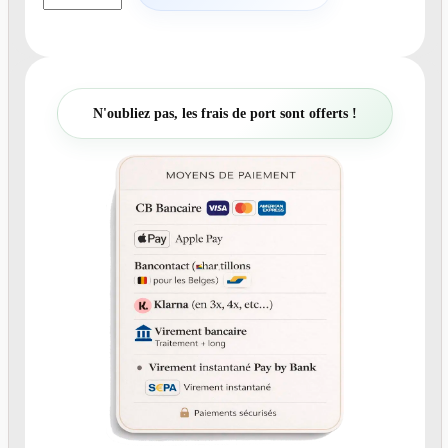
a
n
t
i
t
N'oubliez pas, les frais de port sont offerts !
é
d
e
N
°
A
7
-
f
a
i
r
e
-
p