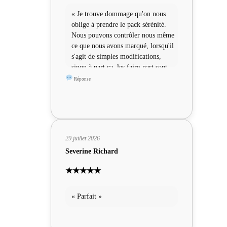
« Je trouve dommage qu'on nous
oblige à prendre le pack sérénité.
Nous pouvons contrôler nous même
ce que nous avons marqué, lorsqu'il
s'agit de simples modifications,
sinon à part ça, les faire-part sont
sympas »
Réponse
29 juillet 2026
Severine Richard
★★★★★
« Parfait »