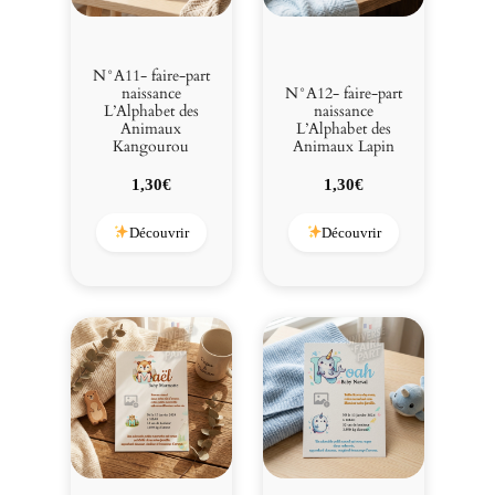
e
N°A11- faire-part
naissance
N°A12- faire-part
L’Alphabet des
naissance
Animaux
L’Alphabet des
Kangourou
Animaux Lapin
1,30
€
1,30
€
Découvrir
Découvrir