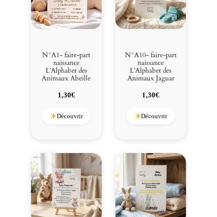
t
d
e
s
A
N°A1- faire-part
N°A10- faire-part
n
naissance
naissance
L’Alphabet des
L’Alphabet des
i
Animaux Abeille
Animaux Jaguar
m
a
1,30
€
1,30
€
u
x
Découvrir
Découvrir
G
r
e
n
o
u
i
l
l