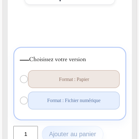
—
Choisissez votre version
Format : Papier
Format : Fichier numérique
q
Ajouter au panier
u