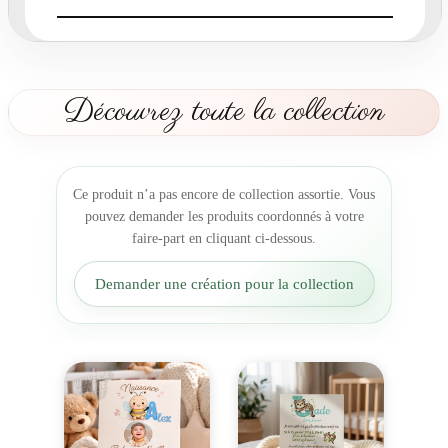
a
r
t
n
a
Découvrez toute la collection
i
s
s
a
Ce produit n’a pas encore de collection assortie. Vous
n
pouvez demander les produits coordonnés à votre
c
faire-part en cliquant ci-dessous.
e
L
Demander une création pour la collection
’
A
l
p
h
a
b
e