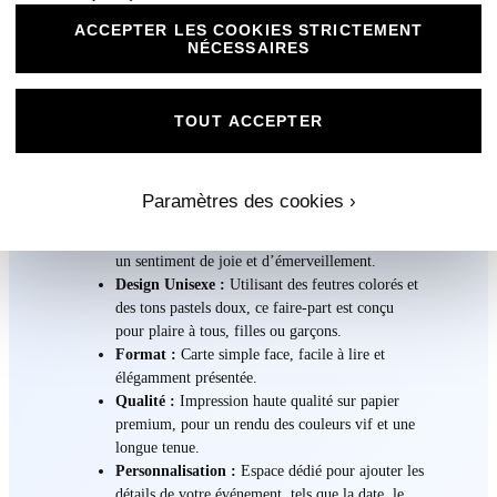
Dinosaure
ACCEPTER LES COOKIES STRICTEMENT
NÉCESSAIRES
Découvrez notre faire-part unique ‘D’ pour Baby
Diplodocus, parfait pour annoncer les moments spéciaux
de votre enfant dont le prénom commence par ‘D’.
TOUT ACCEPTER
Caractéristiques :
Thème :
Baby Diplodocus, adorable et ludique,
Paramètres des cookies ›
assis sur la lettre ‘D’. Cet amical dinosaure est
dessiné dans un style de dessin animé, évoquant
un sentiment de joie et d’émerveillement.
Design Unisexe :
Utilisant des feutres colorés et
des tons pastels doux, ce faire-part est conçu
pour plaire à tous, filles ou garçons.
Format :
Carte simple face, facile à lire et
élégamment présentée.
Qualité :
Impression haute qualité sur papier
premium, pour un rendu des couleurs vif et une
longue tenue.
Personnalisation :
Espace dédié pour ajouter les
détails de votre événement, tels que la date, le