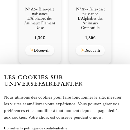
N°A6- faire-part
N°A7- faire-part
naissance
naissance
L’Alphabet des
L’Alphabet des
Animaux Flamant
Animaux
Rose
Grenouille
1,30
€
1,30
€
Découvrir
Découvrir
LES COOKIES SUR
Charger plus
Tout ranger
UNIVERSEFAIREPART.FR
Nous utilisons des cookies pour faire fonctionner le site, mesurer
les visites et améliorer votre expérience. Vous pouvez gérer vos
Informations produit
préférences et les modifier à tout moment depuis la page dédiée
aux cookies. Votre choix est conservé pendant 6 mois.
Consulter la politique de confidentialité
N°A4- faire-part naissance L’Alphabet des Animaux