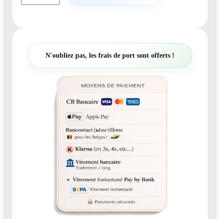
a
n
t
i
t
N'oubliez pas, les frais de port sont offerts !
é
d
e
N
°
A
4
-
f
a
i
r
e
-
p