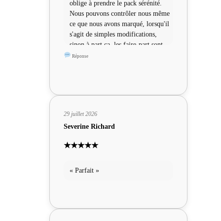
oblige à prendre le pack sérénité.
Nous pouvons contrôler nous même
ce que nous avons marqué, lorsqu'il
s'agit de simples modifications,
sinon à part ça, les faire-part sont
sympas »
Réponse
29 juillet 2026
Severine Richard
★★★★★
« Parfait »