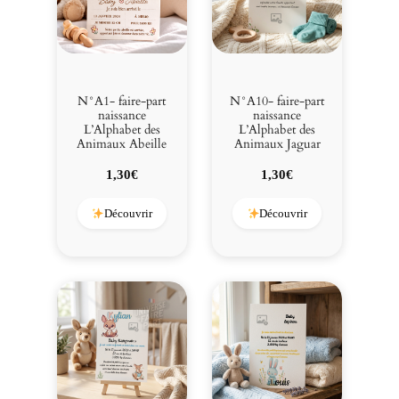
t
d
e
s
A
N°A1- faire-part
N°A10- faire-part
n
naissance
naissance
L’Alphabet des
L’Alphabet des
i
Animaux Abeille
Animaux Jaguar
m
a
1,30
€
1,30
€
u
x
Découvrir
Découvrir
D
i
n
o
s
a
u
r
e