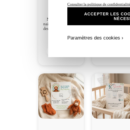
Consulter la politique de confidentialit
ACCEPTER LES COO
NÉCES
N°A1- faire-part
N°A10- faire-part
naissance L’Alphabet
naissance L’Alphab
des Animaux Abeille
des Animaux Jagua
Paramètres des cookies ›
1,30
€
1,30
€
Découvrir
Découvrir