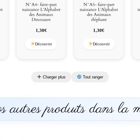
N°A4- faire-part
N°A5- faire-part
et
naissance L’Alphabet
naissance L’Alphabet
n
des Animaux
des Animaux
Dinosaure
éléphant
1,30
€
1,30
€
Découvrir
Découvrir
Charger plus
Tout ranger
 autres produits dans la 