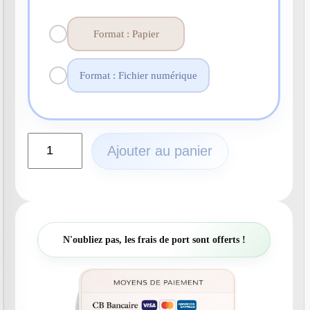
Format : Papier
Format : Fichier numérique
q
Ajouter au panier
u
a
n
t
i
t
N'oubliez pas, les frais de port sont offerts !
é
d
e
N
°