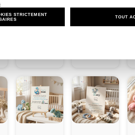
é
KIES STRICTEMENT
N°A11- faire-part
TOUT A
SAIRES
naissance L’Alphabet
N°A12- faire-part
n
et
des Animaux
naissance L’Alphabet
r
Kangourou
des Animaux Lapin
1,30
€
1,30
€
Découvrir
Découvrir