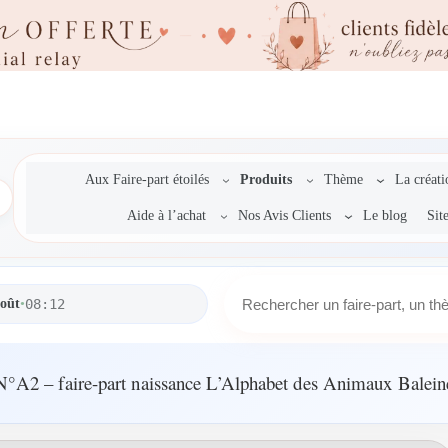
Aux Faire-part étoilés
Produits
Thème
La créat
Aide à l’achat
Nos Avis Clients
Le blog
Sit
R
août
•
08:12
e
c
h
e
N°A2 – faire-part naissance L’Alphabet des Animaux Balein
r
c
h