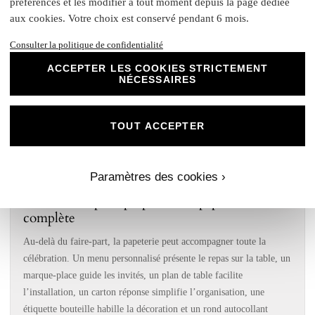
préférences et les modifier à tout moment depuis la page dédiée
vous aide à découvrir des inspirations adaptées à votre événement.
aux cookies. Votre choix est conservé pendant 6 mois.
Les articles peuvent présenter des ambiances douces, romantiques,
champêtres, modernes, enfantines, florales, étoilées ou entièrement
Consulter la politique de confidentialité
sur mesure. Chaque contenu vous permet d’avancer dans votre
ACCEPTER LES COOKIES STRICTEMENT
choix en comprenant mieux les possibilités de personnalisation.
NÉCESSAIRES
Un faire-part personnalisé ne sert pas seulement à annoncer une
date. Il donne le ton de l’événement, présente votre univers et
TOUT ACCEPTER
devient souvent le premier souvenir conservé par les invités. C’est
pour cette raison que le thème, les prénoms, la date, les couleurs,
les illustrations et le texte doivent former un ensemble harmonieux.
Paramètres des cookies ›
Des conseils pour préparer une papeterie
complète
Au-delà du faire-part, la papeterie peut accompagner toute la
célébration. Un menu personnalisé présente le repas sur la table, un
marque-place guide les invités, un plan de table facilite
l’installation, un carton réponse simplifie l’organisation, une
étiquette bouteille habille la décoration et un rond autocollant