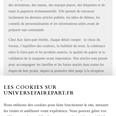
des invitations, des menus, des marque-places, des étiquettes et de
toute la papeterie événementielle. Elle permet de retrouver
facilement les derniers articles publiés, les idées de thèmes, les
conseils de personnalisation et les informations utiles avant de
préparer une commande.
Chez Aux faire-part étoilés, chaque détail compte : le choix du
format, l’équilibre des couleurs, la lisibilité du texte, la cohérence
entre le faire-part et les produits assortis, la qualité du papier et la
validation de la maquette avant impression. Nos articles sont pensés
pour accompagner les familles et les futurs mariés dans toutes les
étapes de leur projet, depuis la première idée jusqu’à la réception
des supports imprimés.
LES COOKIES SUR
Une archive utile pour trouver des idées de
UNIVERSEFAIREPART.FR
faire-part
Nous utilisons des cookies pour faire fonctionner le site, mesurer
Que vous prépariez un mariage, un baptême, une naissance, une
les visites et améliorer votre expérience. Vous pouvez gérer vos
communion, un anniversaire ou une fête familiale, cette archive