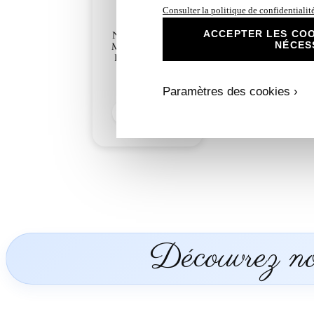
Consulter la politique de confidentialit
ACCEPTER LES COO
N°261 Faire-part
NÉCES
Mariage Tropical
France Réunion
3,00
€
Paramètres des cookies ›
Découvrir
Découvrez nos