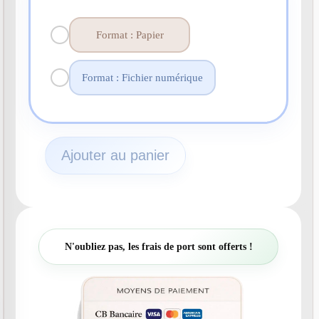
Format : Papier
Format : Fichier numérique
q
Ajouter au panier
u
a
n
t
i
t
N'oubliez pas, les frais de port sont offerts !
é
d
e
N
°