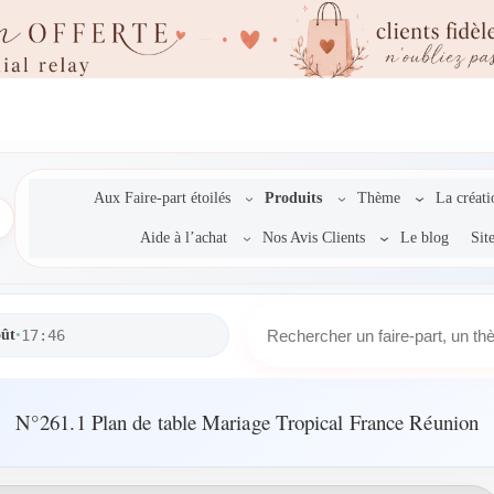
Aux Faire-part étoilés
Produits
Thème
La créat
Aide à l’achat
Nos Avis Clients
Le blog
Sit
R
oût
•
17:46
e
c
h
e
N°261.1 Plan de table Mariage Tropical France Réunion
r
c
h