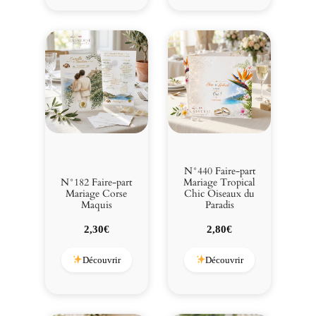
3,00€.
2,50€.
3,00€.
2,80€.
N°440 Faire-part
N°182 Faire-part
Mariage Tropical
Mariage Corse
Chic Oiseaux du
Maquis
Paradis
2,30
€
2,80
€
Découvrir
Découvrir