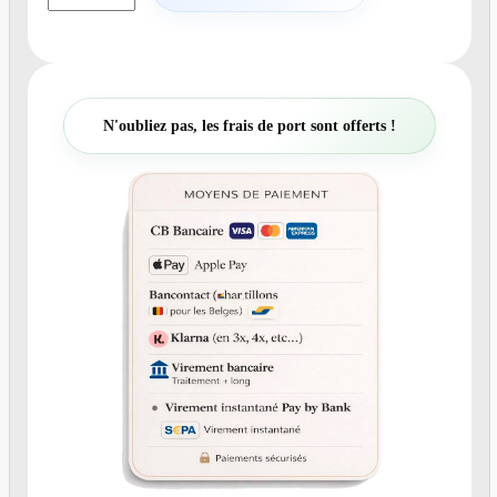
a
n
t
i
t
N'oubliez pas, les frais de port sont offerts !
é
d
e
N
°
2
6
1
F
a
i
r
e
-
p