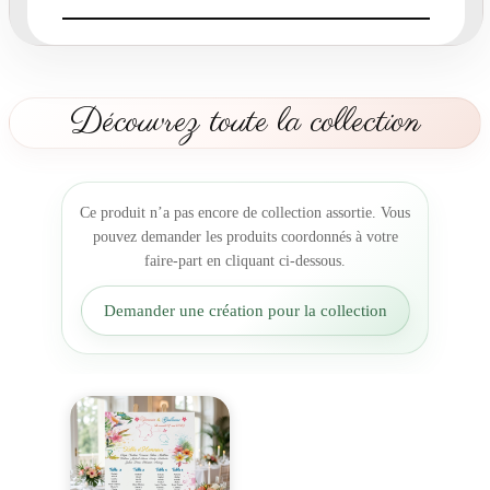
a
r
t
M
a
Découvrez toute la collection
r
i
a
g
Ce produit n’a pas encore de collection assortie. Vous
e
pouvez demander les produits coordonnés à votre
T
faire-part en cliquant ci-dessous.
r
o
Demander une création pour la collection
p
i
c
a
l
F
r
a