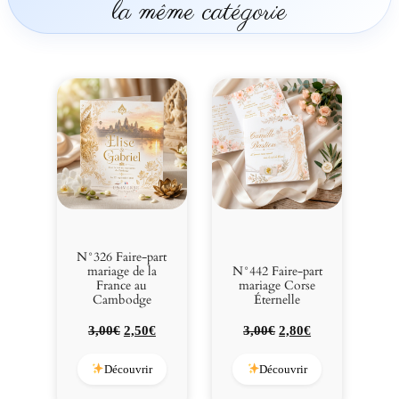
la même catégorie
N°326 Faire-part
mariage de la
N°442 Faire-part
France au
mariage Corse
Cambodge
Éternelle
Le
Le
Le
Le
3,00
€
2,50
€
3,00
€
2,80
€
prix
prix
prix
prix
initial
actuel
initial
actuel
Découvrir
Découvrir
était :
est :
était :
est :