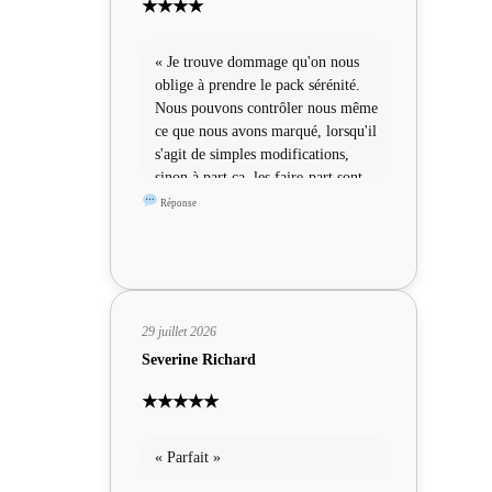
★★★★
« Je trouve dommage qu'on nous
oblige à prendre le pack sérénité.
Nous pouvons contrôler nous même
ce que nous avons marqué, lorsqu'il
s'agit de simples modifications,
sinon à part ça, les faire-part sont
sympas »
Réponse
29 juillet 2026
Severine Richard
★★★★★
« Parfait »