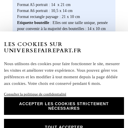
Format A5 portrait : 14 x 21 cm
Format A6 portrait : 10,5 x 14 cm
Format rectangle paysage : 21 x 10 cm
Etiquette bouteille
: Elles ont une taille unique, pensée
pour convenir à la majorité des bouteilles : 14 x 10 cm
Rond collant
: 4 cm
LES COOKIES SUR
N
otre papier Mat Supérieur sont le choix
UNIVERSEFAIREPART.FR
parfait pour des faire-part de mariage, des
invitations d'anniversaire, des cartes de
remerciements et bien plus encore. Optez
Nous utilisons des cookies pour faire fonctionner le site, mesurer
pour ce papier de haute qualité pour un
les visites et améliorer votre expérience. Vous pouvez gérer vos
résultat impeccable qui ravira vos invités et
préférences et les modifier à tout moment depuis la page dédiée
marquera l'élégance de vos évènements
aux cookies. Votre choix est conservé pendant 6 mois.
spéciaux. Laissez libre cours à votre
créativité et personnalisez nos papiers Mat
Consulter la politique de confidentialité
Supérieur pour créer des souvenirs uniques
ACCEPTER LES COOKIES STRICTEMENT
et inoubliables.
NÉCESSAIRES
Chez Universe Faire-part, nous mettons
tout en œuvre pour vous offrir des produits
d'exception qui répondent à vos attentes les
TOUT ACCEPTER