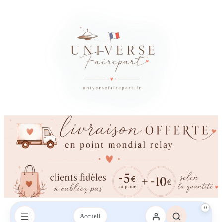
×
Besoin d’un conseil ?
Vous avez besoin d’aide ?
Une question sur votre commande, les couleurs, l’impression ou la
livraison ? Contactez-nous sur le chat ou envoyez-nous un SMS,
nous vous répondrons avec plaisir.
Envoyez-nous un mail
Envoyez-nous un SMS
SMS :
06 95 21 43 09‬
0
Accueil