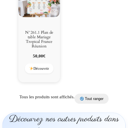
n
c
e
R
é
N°261.1 Plan de
u
table Mariage
Tropical France
n
Réunion
i
o
50,00
€
n
Découvrir
Tous les produits sont affichés.
Tout ranger
Découvrez nos autres produits dans