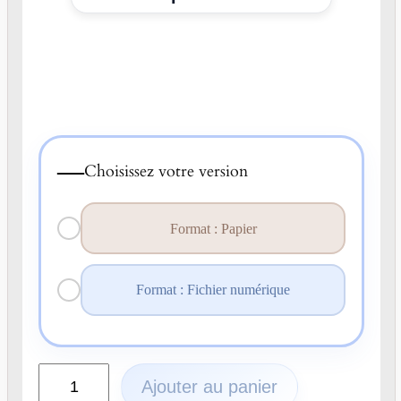
—
Choisissez votre version
Format : Papier
Format : Fichier numérique
q
Ajouter au panier
u