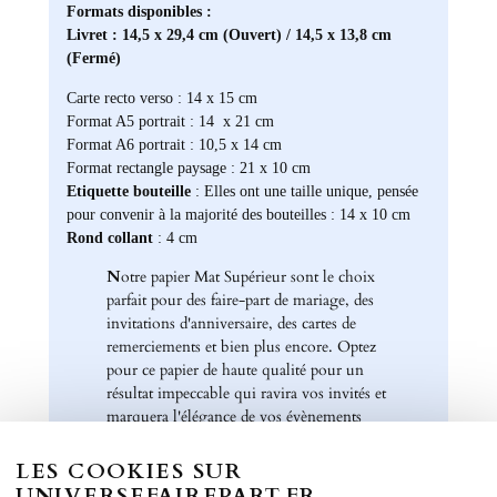
Formats disponibles :
Livret : 14,5 x 29,4 cm (Ouvert) / 14,5 x 13,8 cm
(Fermé)
Carte recto verso : 14 x 15 cm
Format A5 portrait : 14 x 21 cm
Format A6 portrait : 10,5 x 14 cm
Format rectangle paysage : 21 x 10 cm
Etiquette bouteille
: Elles ont une taille unique, pensée
pour convenir à la majorité des bouteilles : 14 x 10 cm
Rond collant
: 4 cm
N
otre papier Mat Supérieur sont le choix
parfait pour des faire-part de mariage, des
invitations d'anniversaire, des cartes de
remerciements et bien plus encore. Optez
pour ce papier de haute qualité pour un
résultat impeccable qui ravira vos invités et
marquera l'élégance de vos évènements
spéciaux. Laissez libre cours à votre
créativité et personnalisez nos papiers Mat
LES COOKIES SUR
Supérieur pour créer des souvenirs uniques
UNIVERSEFAIREPART.FR