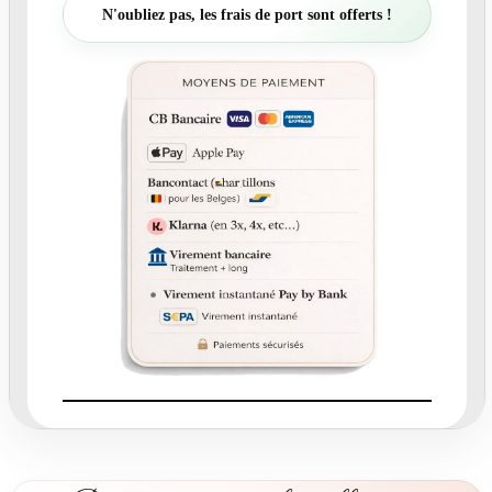
t
N'oubliez pas, les frais de port sont offerts !
é
d
e
N
°
1
8
2
F
a
i
r
e
-
p
a
r
t
M
a