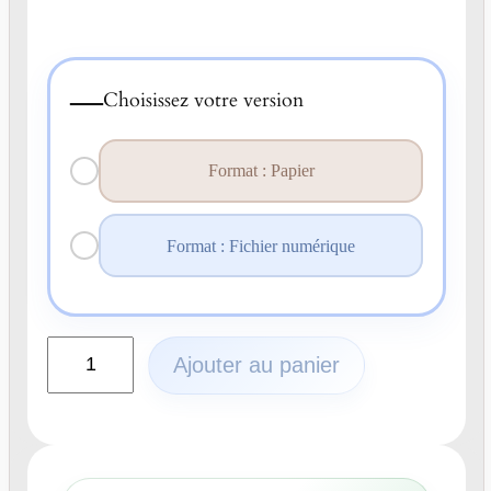
—
Choisissez votre version
Format : Papier
Format : Fichier numérique
q
Ajouter au panier
u
a
n
t
i