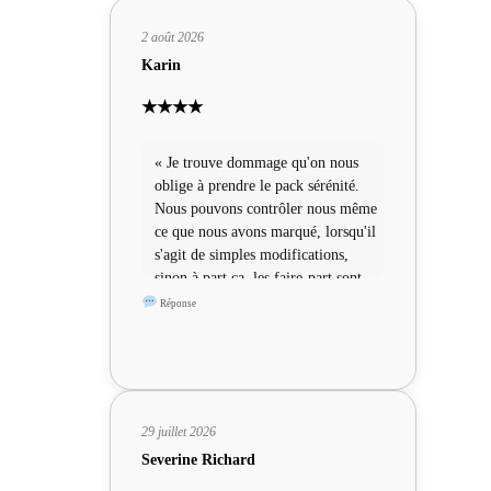
2 août 2026
Karin
★★★★
« Je trouve dommage qu'on nous
oblige à prendre le pack sérénité.
Nous pouvons contrôler nous même
ce que nous avons marqué, lorsqu'il
s'agit de simples modifications,
sinon à part ça, les faire-part sont
sympas »
Réponse
29 juillet 2026
Severine Richard