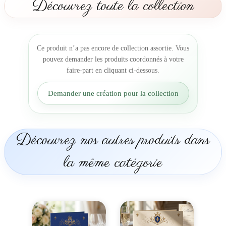
Découvrez toute la collection
r
i
a
g
Ce produit n’a pas encore de collection assortie. Vous
e
pouvez demander les produits coordonnés à votre
C
faire-part en cliquant ci-dessous.
o
r
Demander une création pour la collection
s
e
M
a
Découvrez nos autres produits dans
q
u
la même catégorie
i
s