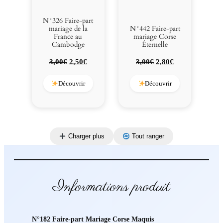
N°326 Faire-part
mariage de la
N°442 Faire-part
France au
mariage Corse
Cambodge
Éternelle
Le
Le
Le
Le
3,00
€
2,50
€
3,00
€
2,80
€
prix
prix
prix
prix
initial
actuel
initial
actuel
Découvrir
Découvrir
était :
est :
était :
est :
3,00€.
2,50€.
3,00€.
2,80€.
Charger plus
Tout ranger
Informations produit
N°182 Faire-part Mariage Corse Maquis