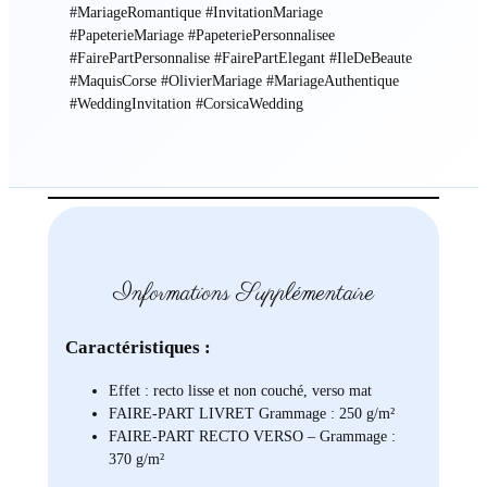
#MariageRomantique #InvitationMariage
#PapeterieMariage #PapeteriePersonnalisee
#FairePartPersonnalise #FairePartElegant #IleDeBeaute
#MaquisCorse #OlivierMariage #MariageAuthentique
#WeddingInvitation #CorsicaWedding
Informations Supplémentaire
Caractéristiques :
Effet : recto lisse et non couché, verso mat
FAIRE-PART LIVRET Grammage : 250 g/m²
FAIRE-PART RECTO VERSO – Grammage :
370 g/m²