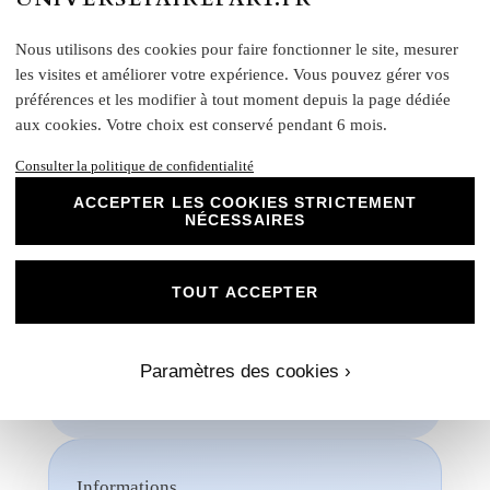
et inoubliables.
Nous utilisons des cookies pour faire fonctionner le site, mesurer
Chez Universe Faire-part, nous mettons
tout en œuvre pour vous offrir des produits
les visites et améliorer votre expérience. Vous pouvez gérer vos
d'exception qui répondent à vos attentes les
préférences et les modifier à tout moment depuis la page dédiée
plus exigeantes. Faites confiance à notre
aux cookies. Votre choix est conservé pendant 6 mois.
expertise et à notre passion pour vous
accompagner dans la réalisation de vos
Consulter la politique de confidentialité
projets évènementiels.
ACCEPTER LES COOKIES STRICTEMENT
NÉCESSAIRES
Une fois votre commande passée, si vous souhaitez
visualiser un aperçu avec vos propres photos, textes et
couleurs, un créateur vous contactera. Ensemble, vous
TOUT ACCEPTER
pourrez discuter des dimensions, de la disposition, des
couleurs et de toute autre modification que vous souhaitez
apporte. Nous n'imprimerons rien sans votre validation
préalable.
Paramètres des cookies ›
Informations