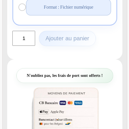
Format : Fichier numérique
q
Ajouter au panier
u
a
n
t
i
t
N'oubliez pas, les frais de port sont offerts !
é
d
e
N
°
3
7
1
F