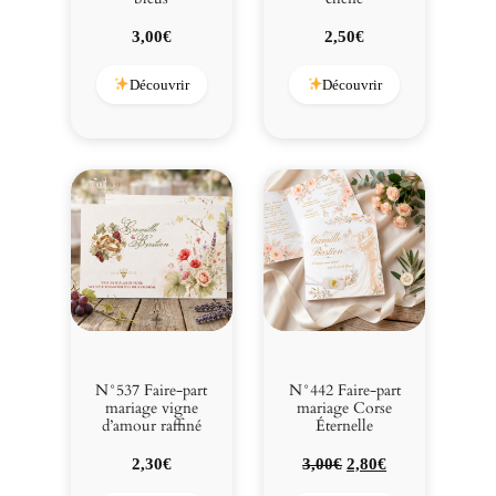
3,00
€
2,50
€
Découvrir
Découvrir
N°537 Faire-part
N°442 Faire-part
mariage vigne
mariage Corse
d’amour raffiné
Éternelle
Le
Le
2,30
€
3,00
€
2,80
€
prix
prix