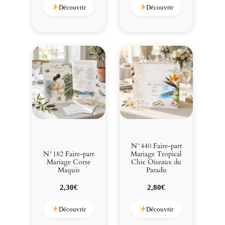
initial
actuel
Découvrir
Découvrir
était :
est :
3,00€.
2,80€.
N°440 Faire-part
N°182 Faire-part
Mariage Tropical
Mariage Corse
Chic Oiseaux du
Maquis
Paradis
2,30
€
2,80
€
Découvrir
Découvrir