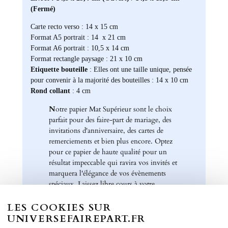
(Fermé)
Carte recto verso : 14 x 15 cm
Format A5 portrait : 14 x 21 cm
Format A6 portrait : 10,5 x 14 cm
Format rectangle paysage : 21 x 10 cm
Etiquette bouteille
: Elles ont une taille unique, pensée
pour convenir à la majorité des bouteilles : 14 x 10 cm
Rond collant
: 4 cm
N
otre papier Mat Supérieur sont le choix
parfait pour des faire-part de mariage, des
invitations d'anniversaire, des cartes de
remerciements et bien plus encore. Optez
pour ce papier de haute qualité pour un
résultat impeccable qui ravira vos invités et
marquera l'élégance de vos évènements
spéciaux. Laissez libre cours à votre
créativité et personnalisez nos papiers Mat
Supérieur pour créer des souvenirs uniques
LES COOKIES SUR
et inoubliables.
UNIVERSEFAIREPART.FR