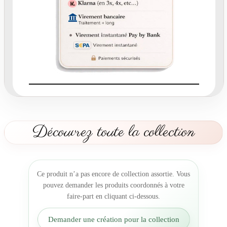
a
i
r
e
-
p
a
r
t
m
a
Découvrez toute la collection
r
i
a
g
Ce produit n’a pas encore de collection assortie. Vous
e
pouvez demander les produits coordonnés à votre
b
faire-part en cliquant ci-dessous.
l
e
Demander une création pour la collection
u