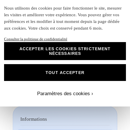
Chez Universe Faire-part, nous mettons
Nous utilisons des cookies pour faire fonctionner le site, mesurer
tout en œuvre pour vous offrir des produits
les visites et améliorer votre expérience. Vous pouvez gérer vos
d'exception qui répondent à vos attentes les
plus exigeantes. Faites confiance à notre
préférences et les modifier à tout moment depuis la page dédiée
expertise et à notre passion pour vous
aux cookies. Votre choix est conservé pendant 6 mois.
accompagner dans la réalisation de vos
Consulter la politique de confidentialité
projets évènementiels.
ACCEPTER LES COOKIES STRICTEMENT
Une fois votre commande passée, si vous souhaitez
NÉCESSAIRES
visualiser un aperçu avec vos propres photos, textes et
couleurs, un créateur vous contactera. Ensemble, vous
pourrez discuter des dimensions, de la disposition, des
TOUT ACCEPTER
couleurs et de toute autre modification que vous souhaitez
apporte. Nous n'imprimerons rien sans votre validation
préalable.
Paramètres des cookies ›
Informations