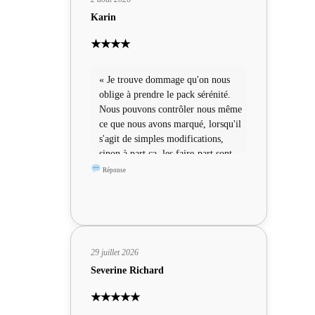
Karin
★★★★
« Je trouve dommage qu'on nous
oblige à prendre le pack sérénité.
Nous pouvons contrôler nous même
ce que nous avons marqué, lorsqu'il
s'agit de simples modifications,
sinon à part ça, les faire-part sont
sympas »
Réponse
29 juillet 2026
Severine Richard
★★★★★