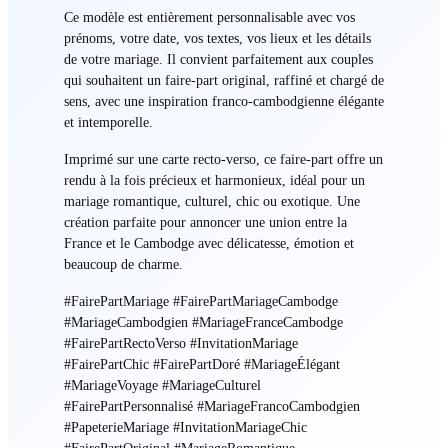
Ce modèle est entièrement personnalisable avec vos
prénoms, votre date, vos textes, vos lieux et les détails
de votre mariage. Il convient parfaitement aux couples
qui souhaitent un faire-part original, raffiné et chargé de
sens, avec une inspiration franco-cambodgienne élégante
et intemporelle.
Imprimé sur une carte recto-verso, ce faire-part offre un
rendu à la fois précieux et harmonieux, idéal pour un
mariage romantique, culturel, chic ou exotique. Une
création parfaite pour annoncer une union entre la
France et le Cambodge avec délicatesse, émotion et
beaucoup de charme.
#FairePartMariage #FairePartMariageCambodge
#MariageCambodgien #MariageFranceCambodge
#FairePartRectoVerso #InvitationMariage
#FairePartChic #FairePartDoré #MariageÉlégant
#MariageVoyage #MariageCulturel
#FairePartPersonnalisé #MariageFrancoCambodgien
#PapeterieMariage #InvitationMariageChic