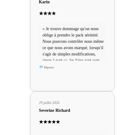
Karin
★★★★
« Je trouve dommage qu'on nous
oblige à prendre le pack sérénité.
Nous pouvons contrôler nous même
ce que nous avons marqué, lorsqu'il
s'agit de simples modifications,
sinon à part ça, les faire-part sont
sympas »
Réponse
29 juillet 2026
Severine Richard
★★★★★