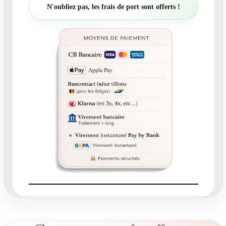
t
N'oubliez pas, les frais de port sont offerts !
é
d
e
N
°
3
2
6
F
a
i
r
e
-
p
a
r
t
m
a