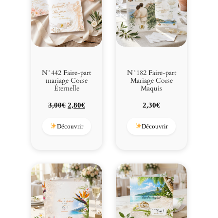
b
o
d
g
e
N°442 Faire-part
N°182 Faire-part
mariage Corse
Mariage Corse
Éternelle
Maquis
Le
Le
3,00
€
2,80
€
2,30
€
prix
prix
initial
actuel
Découvrir
Découvrir
était :
est :
3,00€.
2,80€.