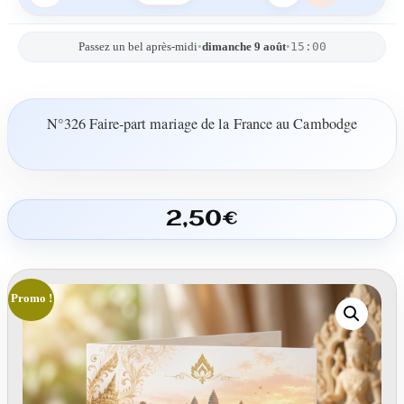
15:00
Passez un bel après-midi
•
dimanche 9 août
•
N°326 Faire-part mariage de la France au Cambodge
Le
Le
2,50
€
prix
prix
initial
actuel
était :
est :
Promo !
3,00€.
2,50€.