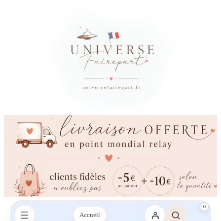
×
Besoin d’un conseil ?
Vous avez besoin d’aide ?
Une question sur votre commande, les couleurs, l’impression ou la
livraison ? Contactez-nous sur le chat ou envoyez-nous un SMS,
nous vous répondrons avec plaisir.
Envoyez-nous un mail
Envoyez-nous un SMS
SMS :
06 95 21 43 09‬
0
Accueil