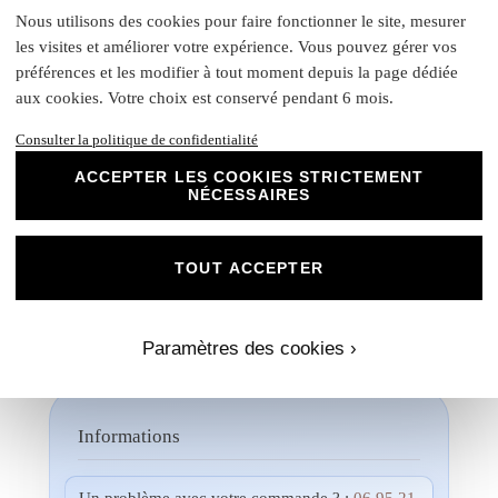
tout en œuvre pour vous offrir des produits
Nous utilisons des cookies pour faire fonctionner le site, mesurer
d'exception qui répondent à vos attentes les
les visites et améliorer votre expérience. Vous pouvez gérer vos
plus exigeantes. Faites confiance à notre
préférences et les modifier à tout moment depuis la page dédiée
expertise et à notre passion pour vous
aux cookies. Votre choix est conservé pendant 6 mois.
accompagner dans la réalisation de vos
projets évènementiels.
Consulter la politique de confidentialité
Une fois votre commande passée, si vous souhaitez
ACCEPTER LES COOKIES STRICTEMENT
NÉCESSAIRES
visualiser un aperçu avec vos propres photos, textes et
couleurs, un créateur vous contactera. Ensemble, vous
pourrez discuter des dimensions, de la disposition, des
couleurs et de toute autre modification que vous souhaitez
TOUT ACCEPTER
apporte. Nous n'imprimerons rien sans votre validation
préalable.
Paramètres des cookies ›
Informations