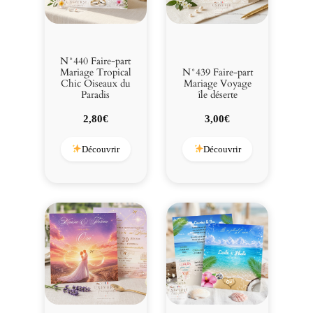
N°440 Faire-part
Mariage Tropical
N°439 Faire-part
Chic Oiseaux du
Mariage Voyage
Paradis
île déserte
2,80
€
3,00
€
Découvrir
Découvrir