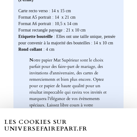
Carte recto verso : 14 x 15 cm
Format A5 portrait : 14 x 21 cm
Format A6 portrait : 10,5 x 14 cm
Format rectangle paysage : 21 x 10 cm
Etiquette bouteille
: Elles ont une taille unique, pensée
pour convenir à la majorité des bouteilles : 14 x 10 cm
Rond collant
: 4 cm
N
otre papier Mat Supérieur sont le choix
parfait pour des faire-part de mariage, des
invitations d'anniversaire, des cartes de
remerciements et bien plus encore. Optez
pour ce papier de haute qualité pour un
résultat impeccable qui ravira vos invités et
marquera l'élégance de vos évènements
spéciaux. Laissez libre cours à votre
créativité et personnalisez nos papiers Mat
Supérieur pour créer des souvenirs uniques
LES COOKIES SUR
et inoubliables.
UNIVERSEFAIREPART.FR
Chez Universe Faire-part, nous mettons