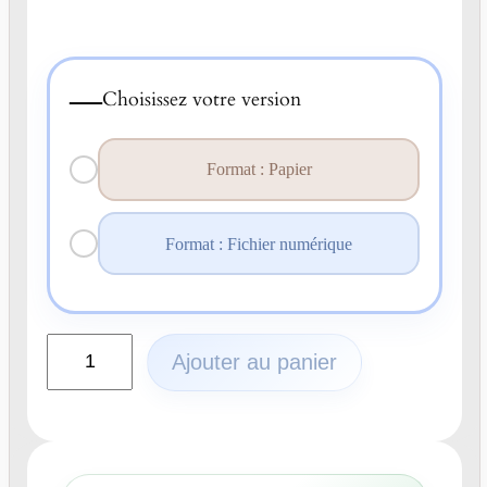
—
Choisissez votre version
Format : Papier
Format : Fichier numérique
q
Ajouter au panier
u
a
n
t
i