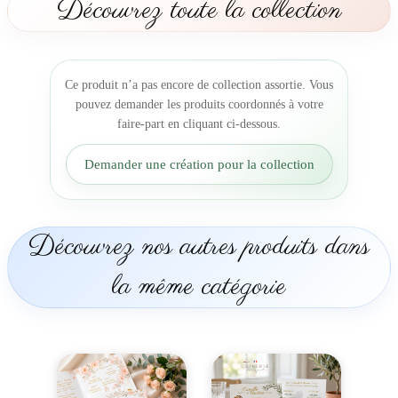
Découvrez toute la collection
r
i
a
g
Ce produit n’a pas encore de collection assortie. Vous
e
pouvez demander les produits coordonnés à votre
d
faire-part en cliquant ci-dessous.
e
l
Demander une création pour la collection
a
F
r
a
Découvrez nos autres produits dans
n
c
la même catégorie
e
a
u
C
a
m