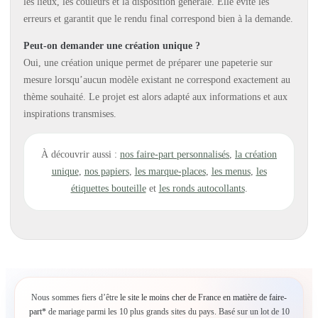
les lieux, les couleurs et la disposition générale. Elle évite les
erreurs et garantit que le rendu final correspond bien à la demande.
Peut-on demander une création unique ?
Oui, une création unique permet de préparer une papeterie sur
mesure lorsqu’aucun modèle existant ne correspond exactement au
thème souhaité. Le projet est alors adapté aux informations et aux
inspirations transmises.
À découvrir aussi :
nos faire-part personnalisés
,
la création
unique
,
nos papiers
,
les marque-places
,
les menus
,
les
étiquettes bouteille
et
les ronds autocollants
.
Nous sommes fiers d’être
le site le moins cher de France en matière de faire-
part*
de mariage parmi les 10 plus grands sites du pays. Basé sur un lot de 10