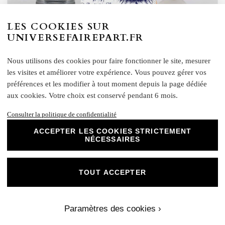
LES COOKIES SUR
UNIVERSEFAIREPART.FR
Nous utilisons des cookies pour faire fonctionner le site, mesurer
N°160.2 – Carton Repas plume bleu roi plume
les visites et améliorer votre expérience. Vous pouvez gérer vos
attrape rêve.
préférences et les modifier à tout moment depuis la page dédiée
aux cookies. Votre choix est conservé pendant 6 mois.
par
Nov 20, 2023
—
Consulter la politique de confidentialité
Invitation au Repas de Célébration - Collection Attrape-Rêves
ACCEPTER LES COOKIES STRICTEMENT
NÉCESSAIRES
Bleu Roi et Blanc Conviez vos invités à se joindre à la table de la
célébration avec une carte d'invitation au repas qui émane de la
même élégance que votre faire-part attrape-rêves. Notre invitation
TOUT ACCEPTER
délicatement conçue en bleu roi et blanc est l'écho parfait de
l'harmonie…
Paramètres des cookies ›
Lire la suite