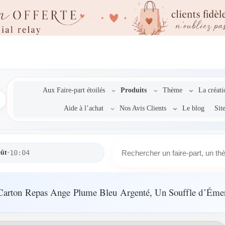
Aux Faire-part étoilés
Produits
Thème
La créat
Aide à l’achat
Nos Avis Clients
Le blog
Sit
R
oût
•
10:04
e
c
h
e
Carton Repas Ange Plume Bleu Argenté, Un Souffle d’Émer
r
c
h