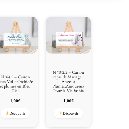
n
t
N°192.2 – Carton
N°64.2 – Carton
repas de Mariage :
epas Vol d’Orchidée
Anges à
et plumes en Bleu
Plumes,Amoureux
Ciel
Pour la Vie fushia
1,00
€
1,00
€
Découvrir
Découvrir