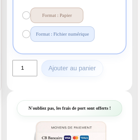
Format : Papier
Format : Fichier numérique
q
Ajouter au panier
u
a
n
t
i
t
N'oubliez pas, les frais de port sont offerts !
é
d
e
N
°