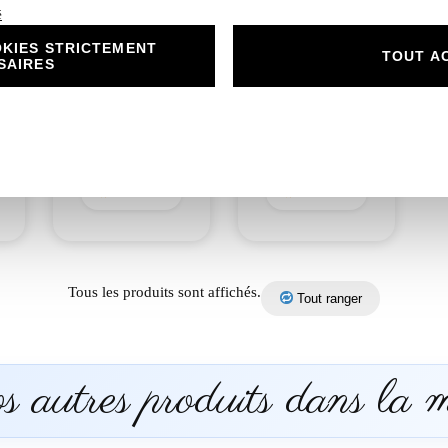
é
KIES STRICTEMENT
e-
N°157.3 Carton
N°157.4- Plan de
TOUT A
SAIRES
réponse ange plume
table Ange Plume
bleu argente un
Bleu Argenté, Un
souffle
Souffle
d’émerveillement
d’Émerveillement
1,00
€
50,00
€
Découvrir
Découvrir
Tous les produits sont affichés.
Tout ranger
 autres produits dans la 