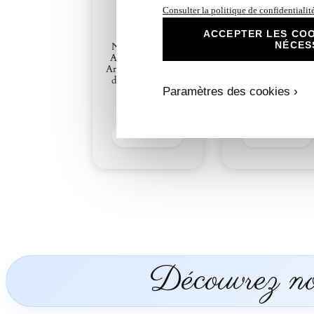
Consulter la politique de confidentialit
N°157.1-
ACCEPTER LES COO
Remerciement Fair
NÉCES
N°157-Faire-part
part Ange Plume
Ange Plume Bleu
Bleu Argenté, Un
Argenté, Un Souffle
Souffle
d’Émerveillement
d’Émerveillement
Paramètres des cookies ›
3,00
€
2,30
€
Découvrir
Découvrir
Découvrez nos