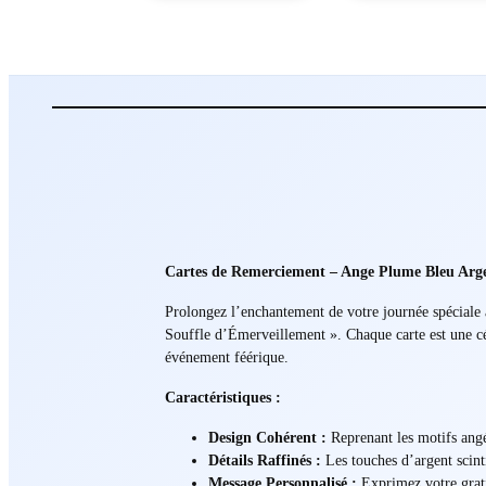
Cartes de Remerciement – Ange Plume Bleu Arge
Prolongez l’enchantement de votre journée spéciale
Souffle d’Émerveillement ». Chaque carte est une cél
événement féérique.
Caractéristiques :
Design Cohérent :
Reprenant les motifs angél
Détails Raffinés :
Les touches d’argent scinti
Message Personnalisé :
Exprimez votre grati