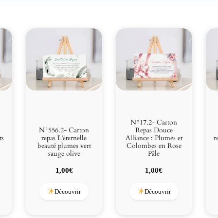
N°17.2- Carton
n
N°556.2- Carton
Repas Douce
ts
repas L’éternelle
Alliance : Plumes et
r
beauté plumes vert
Colombes en Rose
sauge olive
Pâle
1,00
€
1,00
€
Découvrir
Découvrir