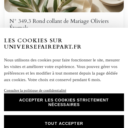
N° 349.3 Rond collant de Mariage Oliviers
Éternels
LES COOKIES SUR
par
Déc 20, 2024
—
UNIVERSEFAIREPART.FR
N° 349.3 - Rond Collant de Mariage Oliviers Éternels Ajoutez une
touche de sophistication à vos invitations avec ce rond collant de
Nous utilisons des cookies pour faire fonctionner le site, mesurer
mariage assorti au thème Oliviers Éternels. Parfait pour sceller vos
les visites et améliorer votre expérience. Vous pouvez gérer vos
enveloppes ou personnaliser vos accessoires, ce sticker incarne
préférences et les modifier à tout moment depuis la page dédiée
l’élégance naturelle et la symbolique de l’olivier. Description du
aux cookies. Votre choix est conservé pendant 6 mois.
Design : Ce rond collant arbore…
Consulter la politique de confidentialité
Lire la suite
ACCEPTER LES COOKIES STRICTEMENT
NÉCESSAIRES
TOUT ACCEPTER