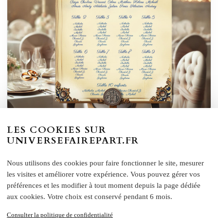
LES COOKIES SUR
N°35.8 – Plan de table Histoire éternelle Belle
UNIVERSEFAIREPART.FR
et la Bête Matte Painting
Nous utilisons des cookies pour faire fonctionner le site, mesurer
par
Sep 20, 2024
—
les visites et améliorer votre expérience. Vous pouvez gérer vos
Plan de table "Histoire Éternelle" - Thème La Belle et la Bête
préférences et les modifier à tout moment depuis la page dédiée
Organisez vos tables avec élégance et magie grâce à notre plan de
aux cookies. Votre choix est conservé pendant 6 mois.
table "Histoire Éternelle", inspiré du conte intemporel de La Belle
Consulter la politique de confidentialité
et la Bête. Ce plan de table royal et raffiné guidera vos invités avec