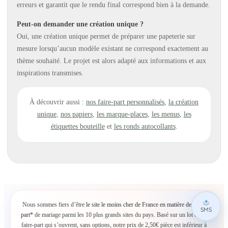
erreurs et garantit que le rendu final correspond bien à la demande.
Peut-on demander une création unique ?
Oui, une création unique permet de préparer une papeterie sur
mesure lorsqu’aucun modèle existant ne correspond exactement au
thème souhaité. Le projet est alors adapté aux informations et aux
inspirations transmises.
À découvrir aussi :
nos faire-part personnalisés
,
la création
unique
,
nos papiers
,
les marque-places
,
les menus
,
les
étiquettes bouteille
et
les ronds autocollants
.
Nous sommes fiers d’être
le site le moins cher de France en matière de faire-
SMS
part*
de mariage parmi les 10 plus grands sites du pays. Basé sur un lot de 10
faire-part qui s’ouvrent, sans options, notre prix de 2,50€ pièce est inférieur à