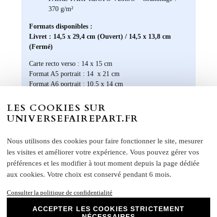
370 g/m²
Formats disponibles :
Livret : 14,5 x 29,4 cm (Ouvert) / 14,5 x 13,8 cm
(Fermé)
Carte recto verso : 14 x 15 cm
Format A5 portrait : 14 x 21 cm
Format A6 portrait : 10,5 x 14 cm
Format rectangle paysage : 21 x 10 cm
Etiquette bouteille
: Elles ont une taille unique, pensée
LES COOKIES SUR
pour convenir à la majorité des bouteilles : 14 x 10 cm
UNIVERSEFAIREPART.FR
Rond collant
: 4 cm
Nous utilisons des cookies pour faire fonctionner le site, mesurer
N
otre papier Mat Supérieur sont le choix
parfait pour des faire-part de mariage, des
les visites et améliorer votre expérience. Vous pouvez gérer vos
invitations d'anniversaire, des cartes de
préférences et les modifier à tout moment depuis la page dédiée
remerciements et bien plus encore. Optez
aux cookies. Votre choix est conservé pendant 6 mois.
pour ce papier de haute qualité pour un
résultat impeccable qui ravira vos invités et
Consulter la politique de confidentialité
marquera l'élégance de vos évènements
ACCEPTER LES COOKIES STRICTEMENT
spéciaux. Laissez libre cours à votre
NÉCESSAIRES