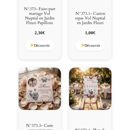
a
l
N°373- Faire-part
e
mariage Vol
N°373.1- Carton
Nuptial en Jardin
repas Vol Nuptial
n
Fleuri Papillons
en Jardin Fleuri
J
a
2,30
€
1,00
€
r
d
Découvrir
Découvrir
i
n
F
l
e
u
r
i
N°373.3- Carte