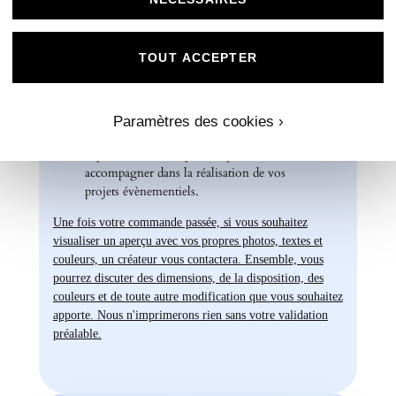
créativité et personnalisez nos papiers Mat
Supérieur pour créer des souvenirs uniques
et inoubliables.
TOUT ACCEPTER
Chez Universe Faire-part, nous mettons
tout en œuvre pour vous offrir des produits
d'exception qui répondent à vos attentes les
Paramètres des cookies ›
plus exigeantes. Faites confiance à notre
expertise et à notre passion pour vous
accompagner dans la réalisation de vos
projets évènementiels.
Une fois votre commande passée, si vous souhaitez
visualiser un aperçu avec vos propres photos, textes et
couleurs, un créateur vous contactera. Ensemble, vous
pourrez discuter des dimensions, de la disposition, des
couleurs et de toute autre modification que vous souhaitez
apporte. Nous n'imprimerons rien sans votre validation
préalable.