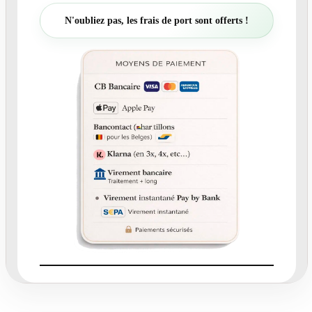
t
N'oubliez pas, les frais de port sont offerts !
é
d
e
N
°
3
7
3
.
2
-
C
a
r
t
o
n
r
é