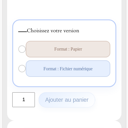
—
Choisissez votre version
Format : Papier
Format : Fichier numérique
q
Ajouter au panier
u
a
n
t
i