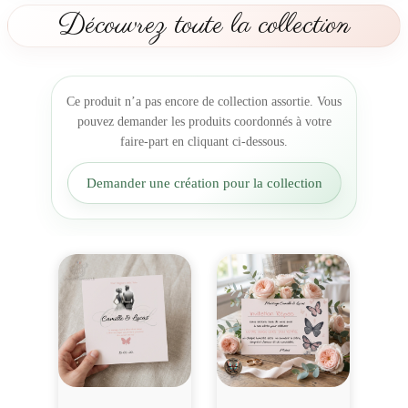
p
Découvrez toute la collection
o
n
s
e
Ce produit n’a pas encore de collection assortie. Vous
m
pouvez demander les produits coordonnés à votre
a
faire-part en cliquant ci-dessous.
r
i
Demander une création pour la collection
a
g
e
V
o
l
N
u
p
t
i