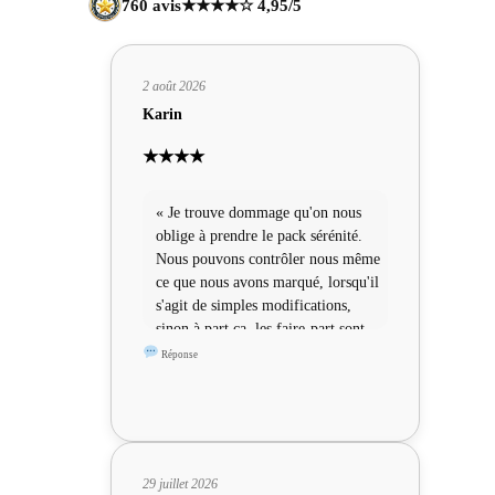
760 avis
★★★★☆ 4,95/5
2 août 2026
Karin
★★★★
« Je trouve dommage qu'on nous
oblige à prendre le pack sérénité.
Nous pouvons contrôler nous même
ce que nous avons marqué, lorsqu'il
s'agit de simples modifications,
sinon à part ça, les faire-part sont
sympas »
Réponse
29 juillet 2026