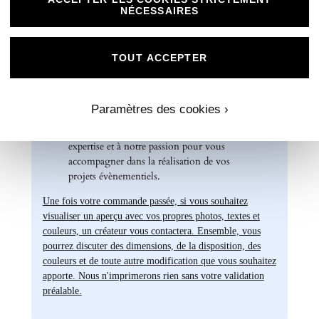
marquera l'élégance de vos évènements
NÉCESSAIRES
spéciaux. Laissez libre cours à votre
créativité et personnalisez nos papiers Mat
Supérieur pour créer des souvenirs uniques
TOUT ACCEPTER
et inoubliables.
Chez Universe Faire-part, nous mettons
tout en œuvre pour vous offrir des produits
Paramètres des cookies ›
d'exception qui répondent à vos attentes les
plus exigeantes. Faites confiance à notre
expertise et à notre passion pour vous
accompagner dans la réalisation de vos
projets évènementiels.
Une fois votre commande passée, si vous souhaitez
visualiser un aperçu avec vos propres photos, textes et
couleurs, un créateur vous contactera. Ensemble, vous
pourrez discuter des dimensions, de la disposition, des
couleurs et de toute autre modification que vous souhaitez
apporte. Nous n'imprimerons rien sans votre validation
préalable.