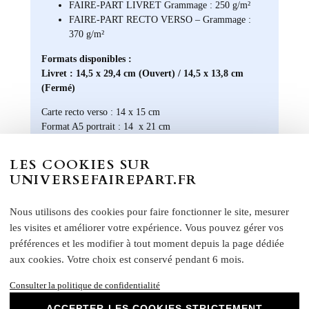
FAIRE-PART LIVRET Grammage : 250 g/m²
FAIRE-PART RECTO VERSO – Grammage :
370 g/m²
Formats disponibles :
Livret : 14,5 x 29,4 cm (Ouvert) / 14,5 x 13,8 cm
(Fermé)
Carte recto verso : 14 x 15 cm
Format A5 portrait : 14 x 21 cm
Format A6 portrait : 10,5 x 14 cm
Format rectangle paysage : 21 x 10 cm
LES COOKIES SUR
Etiquette bouteille
: Elles ont une taille unique, pensée
UNIVERSEFAIREPART.FR
pour convenir à la majorité des bouteilles : 14 x 10 cm
Rond collant
: 4 cm
Nous utilisons des cookies pour faire fonctionner le site, mesurer
N
otre papier Mat Supérieur sont le choix
les visites et améliorer votre expérience. Vous pouvez gérer vos
parfait pour des faire-part de mariage, des
préférences et les modifier à tout moment depuis la page dédiée
invitations d'anniversaire, des cartes de
aux cookies. Votre choix est conservé pendant 6 mois.
remerciements et bien plus encore. Optez
pour ce papier de haute qualité pour un
Consulter la politique de confidentialité
résultat impeccable qui ravira vos invités et
ACCEPTER LES COOKIES STRICTEMENT