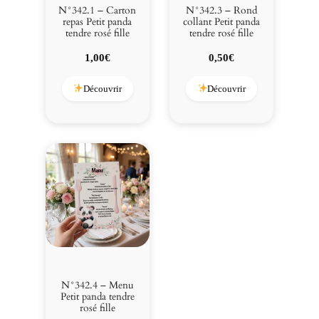
e
N°342.1 – Carton
N°342.3 – Rond
n
repas Petit panda
collant Petit panda
tendre rosé fille
tendre rosé fille
d
r
1,00
€
0,50
€
e
r
Découvrir
Découvrir
o
s
é
f
i
l
l
e
N°342.4 – Menu
Petit panda tendre
rosé fille