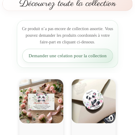
Découvrez toute la collection
b
o
u
t
Ce produit n’a pas encore de collection assortie. Vous
e
pouvez demander les produits coordonnés à votre
i
faire-part en cliquant ci-dessous.
l
l
Demander une création pour la collection
e
P
e
t
i
t
p
a
n
d
a
t