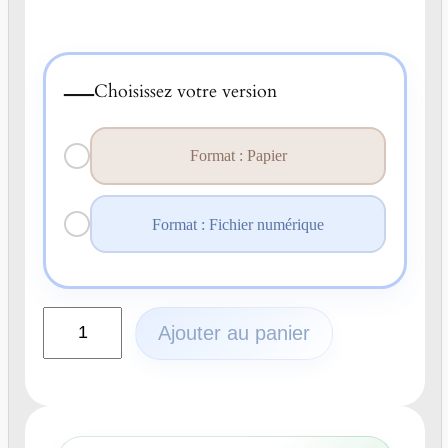
—
Choisissez votre version
Format : Papier
Format : Fichier numérique
q
Ajouter au panier
u
a
n
t
i