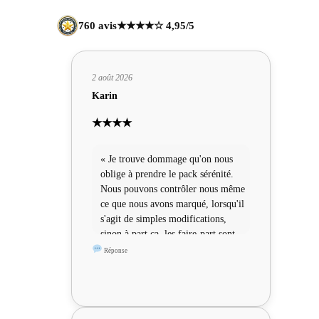
760 avis
★★★★☆ 4,95/5
2 août 2026
Karin
★★★★
« Je trouve dommage qu'on nous
oblige à prendre le pack sérénité.
Nous pouvons contrôler nous même
ce que nous avons marqué, lorsqu'il
s'agit de simples modifications,
sinon à part ça, les faire-part sont
sympas »
Réponse