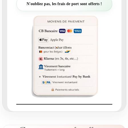
t
N'oubliez pas, les frais de port sont offerts !
é
d
e
N
°
3
4
2
.
2
-
É
t
i
q
u
e
t
t
e