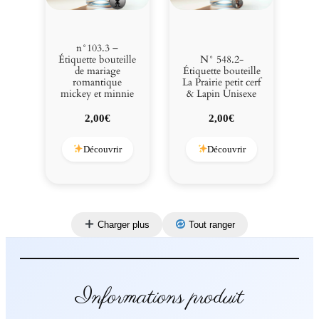
n°103.3 –
Étiquette bouteille
N° 548.2-
de mariage
Étiquette bouteille
romantique
La Prairie petit cerf
mickey et minnie
& Lapin Unisexe
2,00
€
2,00
€
Découvrir
Découvrir
Charger plus
Tout ranger
Informations produit