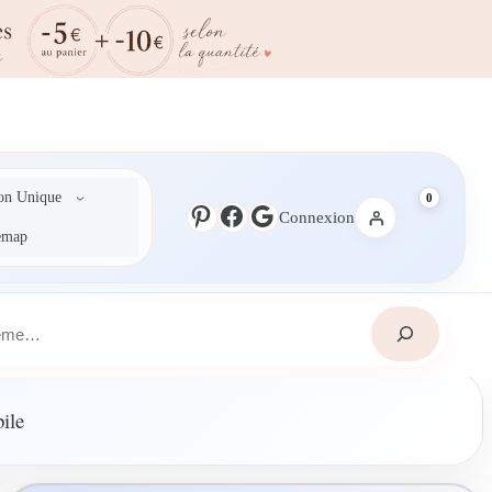
ion Unique
0
Pinterest
Facebook
Google
Connexion
emap
ile