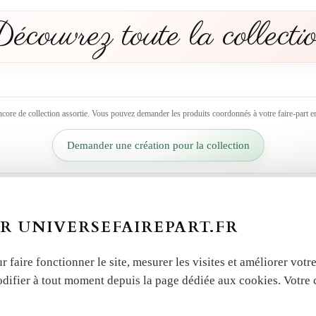
écouvrez toute la collecti
ncore de collection assortie. Vous pouvez demander les produits coordonnés à votre faire-part en
Demander une création pour la collection
 autres produits dans la 
R UNIVERSEFAIREPART.FR
r faire fonctionner le site, mesurer les visites et améliorer vo
odifier à tout moment depuis la page dédiée aux cookies. Votre