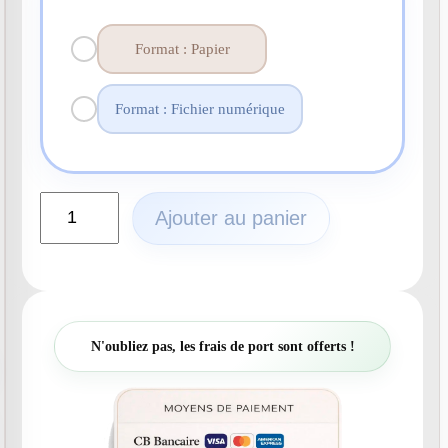
Format : Papier
Format : Fichier numérique
q
Ajouter au panier
u
a
n
t
i
t
N'oubliez pas, les frais de port sont offerts !
é
d
e
N
°