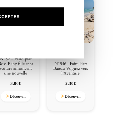
e
c
o
CCEPTER
u
r
s
e
a
u
N°52 – Faire-part
t
oss Baby fille et sa
N°546 : Faire-Part
o
voiture annoncent
Bateau Voguez vers
m
une nouvelle
l’Aventure
o
3,00
€
2,30
€
b
i
Découvrir
Découvrir
l
e