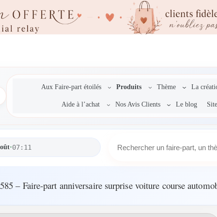
Aux Faire-part étoilés
Produits
Thème
La créat
Aide à l’achat
Nos Avis Clients
Le blog
Sit
R
août
•
07:11
e
c
h
e
585 – Faire-part anniversaire surprise voiture course automob
r
c
h