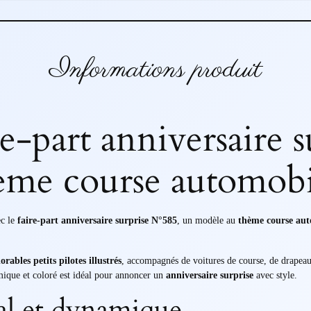
Informations produit
-part anniversaire s
ème course automobi
ec le
faire-part anniversaire surprise N°585
, un modèle au
thème course au
orables petits pilotes illustrés
, accompagnés de voitures de course, de drapeau
mique et coloré est idéal pour annoncer un
anniversaire surprise
avec style.
al et dynamique