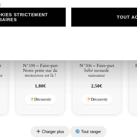
é
KIES STRICTEMENT
TOUT A
SAIRES
t
N°198 – Faire-part
N°306 – Faire-part
B
Notre petite star du
bébé motarde
se
motocross est là !
naissance
1,80
€
2,50
€
Découvrir
Découvrir
Charger plus
Tout ranger