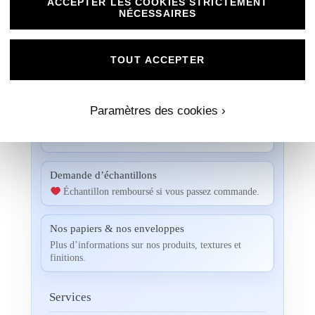
ACCEPTER LES COOKIES STRICTEMENT
NÉCESSAIRES
Informations
TOUT ACCEPTER
Un problème avec votre commande ? :
06 95 21
43 09
Paramètres des cookies ›
Contactez-nous directement par message texte. Un
conseiller est là du lun. au Ven. de 09h à 18h.
Demande d’échantillons
Échantillon remboursé si vous passez commande.
Nos papiers & nos enveloppes
Plus d’informations sur nos produits, textures et
finitions.
Services