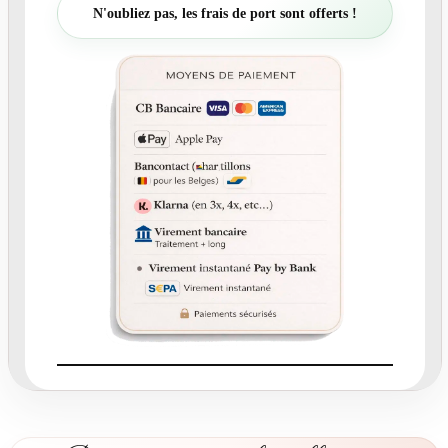
t
N'oubliez pas, les frais de port sont offerts !
é
d
e
N
°
4
4
8
-
F
a
i
r
e
-
P
a
r
t
n