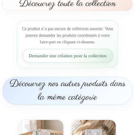
Découvrez toute la collection
o
t
r
e
Ce produit n’a pas encore de collection assortie. Vous
p
pouvez demander les produits coordonnés à votre
e
faire-part en cliquant ci-dessous.
t
i
Demander une création pour la collection
t
p
o
u
Découvrez nos autres produits dans
s
s
la même catégorie
i
n
a
é
c
l