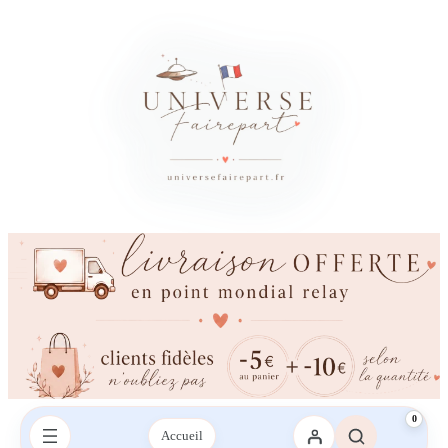
×
Besoin d’un conseil ?
Vous avez besoin d’aide ?
Une question sur votre commande, les couleurs, l’impression ou la
livraison ? Contactez-nous sur le chat ou envoyez-nous un SMS,
nous vous répondrons avec plaisir.
Envoyez-nous un mail
Envoyez-nous un SMS
SMS :
06 95 21 43 09‬
0
Accueil