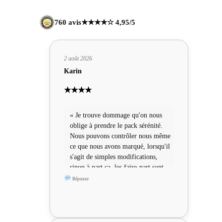
760 avis
★★★★☆ 4,95/5
2 août 2026
Karin
★★★★
« Je trouve dommage qu'on nous
oblige à prendre le pack sérénité.
Nous pouvons contrôler nous même
ce que nous avons marqué, lorsqu'il
s'agit de simples modifications,
sinon à part ça, les faire-part sont
sympas »
Réponse