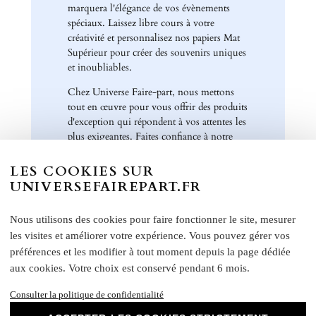
marquera l'élégance de vos évènements
spéciaux. Laissez libre cours à votre
créativité et personnalisez nos papiers Mat
Supérieur pour créer des souvenirs uniques
et inoubliables.
Chez Universe Faire-part, nous mettons
tout en œuvre pour vous offrir des produits
d'exception qui répondent à vos attentes les
plus exigeantes. Faites confiance à notre
expertise et à notre passion pour vous
accompagner dans la réalisation de vos
LES COOKIES SUR
projets évènementiels.
UNIVERSEFAIREPART.FR
Une fois votre commande passée, si vous souhaitez
Nous utilisons des cookies pour faire fonctionner le site, mesurer
visualiser un aperçu avec vos propres photos, textes et
couleurs, un créateur vous contactera. Ensemble, vous
les visites et améliorer votre expérience. Vous pouvez gérer vos
pourrez discuter des dimensions, de la disposition, des
préférences et les modifier à tout moment depuis la page dédiée
couleurs et de toute autre modification que vous souhaitez
aux cookies. Votre choix est conservé pendant 6 mois.
apporte. Nous n'imprimerons rien sans votre validation
préalable.
Consulter la politique de confidentialité