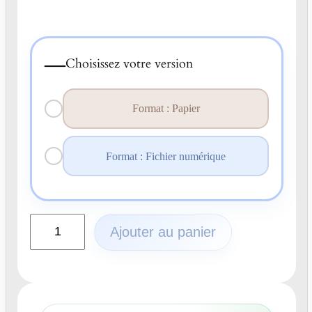
—
Choisissez votre version
Format : Papier
Format : Fichier numérique
q
Ajouter au panier
u
a
n
t
i