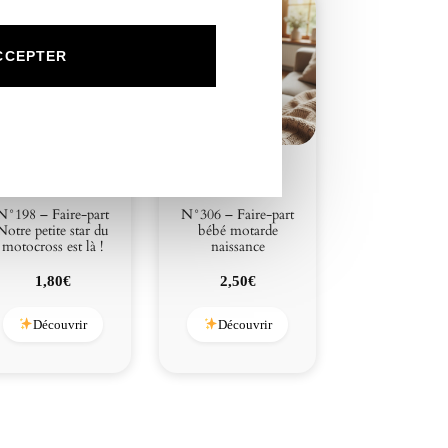
p
h
i
CCEPTER
n
e
t
m
e
r
e
N°198 – Faire-part
N°306 – Faire-part
n
Notre petite star du
bébé motarde
c
motocross est là !
naissance
h
1,80
€
2,50
€
a
n
Découvrir
Découvrir
t
é
e