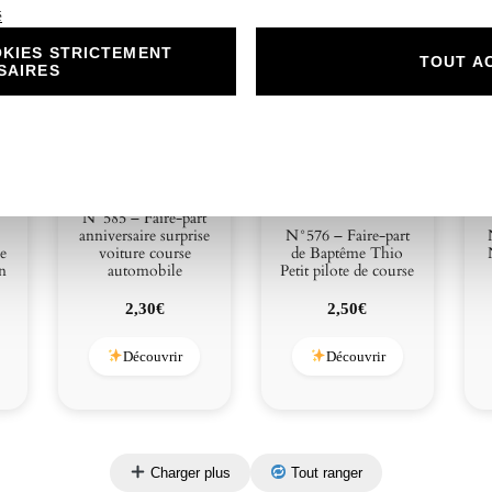
é
KIES STRICTEMENT
TOUT A
SAIRES
N°585 – Faire-part
anniversaire surprise
N°576 – Faire-part
se
voiture course
de Baptême Thio
on
automobile
Petit pilote de course
2,30
€
2,50
€
Découvrir
Découvrir
Charger plus
Tout ranger