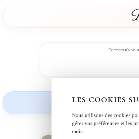
D
Ce produit n’a pas e
Découvrez nos
LES COOKIES SU
Nous utilisons des cookies pou
gérer vos préférences et les m
mois.