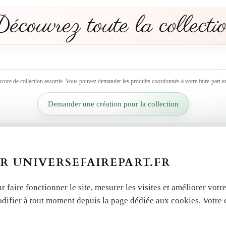
écouvrez toute la collecti
ncore de collection assortie. Vous pouvez demander les produits coordonnés à votre faire-part en
Demander une création pour la collection
 autres produits dans la 
R UNIVERSEFAIREPART.FR
r faire fonctionner le site, mesurer les visites et améliorer vo
odifier à tout moment depuis la page dédiée aux cookies. Votre