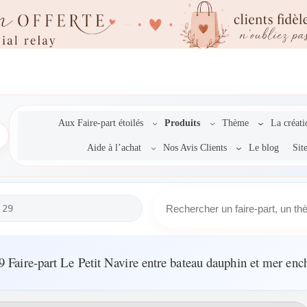
Aux Faire-part étoilés
Produits
Thème
La créat
Aide à l’achat
Nos Avis Clients
Le blog
Sit
R
:29
e
c
h
e
 Faire-part Le Petit Navire entre bateau dauphin et mer enc
r
c
h