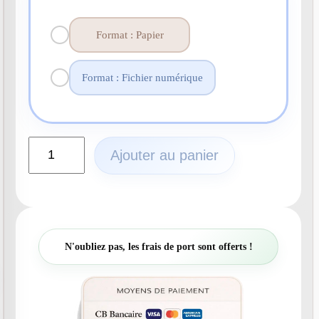
Format : Papier
Format : Fichier numérique
q
Ajouter au panier
u
a
n
t
i
t
N'oubliez pas, les frais de port sont offerts !
é
d
e
N
°