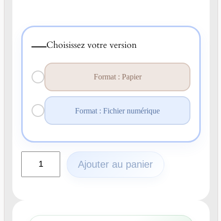
—
Choisissez votre version
Format : Papier
Format : Fichier numérique
q
Ajouter au panier
u
a
n
t
i