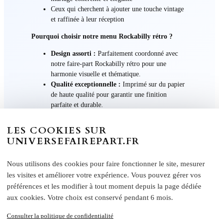
Ceux qui cherchent à ajouter une touche vintage
et raffinée à leur réception
Pourquoi choisir notre menu Rockabilly rétro ?
Design assorti :
Parfaitement coordonné avec
notre faire-part Rockabilly rétro pour une
harmonie visuelle et thématique.
Qualité exceptionnelle :
Imprimé sur du papier
de haute qualité pour garantir une finition
parfaite et durable.
Personnalisation facile :
Chaque élément du
design peut être adapté à vos préférences
LES COOKIES SUR
personnelles.
UNIVERSEFAIREPART.FR
Ajoutez une touche de charme et de style à votre
réception de mariage avec notre menu Rockabilly rétro
Nous utilisons des cookies pour faire fonctionner le site, mesurer
bleu rouge oiseaux colombes. Commandez dès
les visites et améliorer votre expérience. Vous pouvez gérer vos
aujourd’hui et offrez à vos invités une expérience
préférences et les modifier à tout moment depuis la page dédiée
inoubliable dès le premier regard.
aux cookies. Votre choix est conservé pendant 6 mois.
Consulter la politique de confidentialité