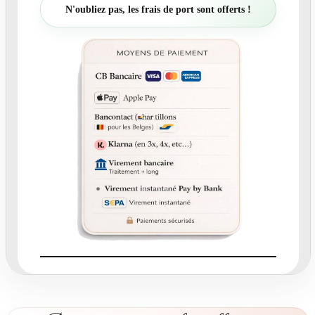
t
N'oubliez pas, les frais de port sont offerts !
é
d
e
N
°
2
6
9
.
6
–
M
e
n
u
R
o
c
k
a