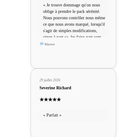
« Je trouve dommage qu'on nous
oblige à prendre le pack sérénité.
Nous pouvons contrôler nous même
ce que nous avons marqué, lorsqu'il
s'agit de simples modifications,
sinon à part ça, les faire-part sont
sympas »
Réponse
29 juillet 2026
Severine Richard
★★★★★
« Parfait »