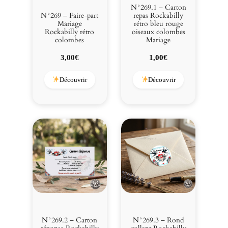
r
N°269.1 – Carton
i
N°269 – Faire-part
repas Rockabilly
Mariage
rétro bleu rouge
a
Rockabilly rétro
oiseaux colombes
g
colombes
Mariage
e
3,00
€
1,00
€
Découvrir
Découvrir
N°269.2 – Carton
N°269.3 – Rond