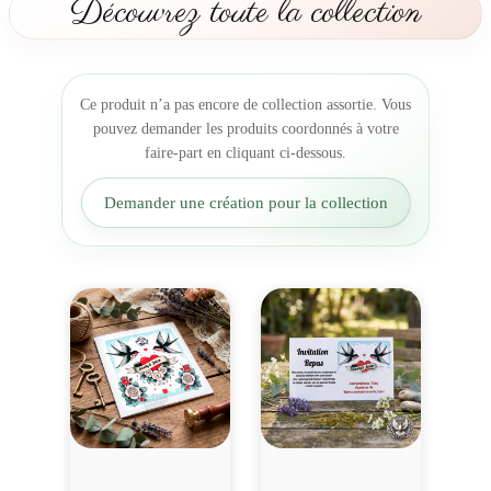
Découvrez toute la collection
b
i
l
l
Ce produit n’a pas encore de collection assortie. Vous
y
pouvez demander les produits coordonnés à votre
r
faire-part en cliquant ci-dessous.
é
t
Demander une création pour la collection
r
o
c
o
l
o
m
b
e
s
M
a