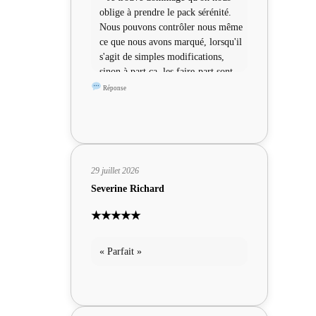
oblige à prendre le pack sérénité.
Nous pouvons contrôler nous même
ce que nous avons marqué, lorsqu'il
s'agit de simples modifications,
sinon à part ça, les faire-part sont
sympas »
Réponse
29 juillet 2026
Severine Richard
★★★★★
« Parfait »