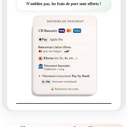
t
N'oubliez pas, les frais de port sont offerts !
é
d
e
N
°
1
5
F
a
i
r
e
-
p
a
r
t
m
a