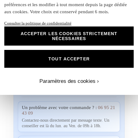
préférences et les modifier à tout moment depuis la page dédiée
projets évènementiels.
aux cookies. Votre choix est conservé pendant 6 mois.
Une fois votre commande passée, si vous souhaitez
Consulter la politique de confidentialité
visualiser un aperçu avec vos propres photos, textes et
couleurs, un créateur vous contactera. Ensemble, vous
ACCEPTER LES COOKIES STRICTEMENT
pourrez discuter des dimensions, de la disposition, des
NÉCESSAIRES
couleurs et de toute autre modification que vous souhaitez
apporte. Nous n'imprimerons rien sans votre validation
préalable.
TOUT ACCEPTER
Paramètres des cookies ›
Informations
Un problème avec votre commande ? :
06 95 21
43 09
Contactez-nous directement par message texte. Un
conseiller est là du lun. au Ven. de 09h à 18h.