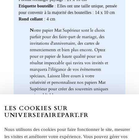
Etiquette bouteille
: Elles ont une taille unique, pensée
pour convenir à la majorité des bouteilles : 14 x 10 cm
Rond collant
: 4 cm
N
otre papier Mat Supérieur sont le choix
parfait pour des faire-part de mariage, des
invitations d'anniversaire, des cartes de
remerciements et bien plus encore. Optez
pour ce papier de haute qualité pour un
résultat impeccable qui ravira vos invités et
marquera l'élégance de vos évènements
spéciaux. Laissez libre cours à votre
créativité et personnalisez nos papiers Mat
Supérieur pour créer des souvenirs uniques
et inoubliables.
Chez Universe Faire-part, nous mettons
LES COOKIES SUR
tout en œuvre pour vous offrir des produits
UNIVERSEFAIREPART.FR
d'exception qui répondent à vos attentes les
plus exigeantes. Faites confiance à notre
Nous utilisons des cookies pour faire fonctionner le site, mesurer
expertise et à notre passion pour vous
les visites et améliorer votre expérience. Vous pouvez gérer vos
accompagner dans la réalisation de vos