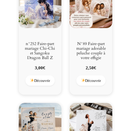
m
a
n
t
i
q
u
n°252 Faire-part
N°89 Faire-part
e
mariage Chi-Chi
mariage adorable
et Sangoku
peluche couple à
c
Dragon Ball Z
votre effigie
i
n
3,00
€
2,50
€
é
m
Découvrir
Découvrir
a