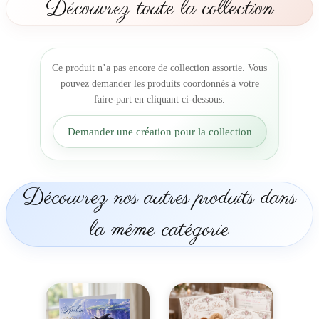
Découvrez toute la collection
r
i
a
g
Ce produit n’a pas encore de collection assortie. Vous
e
pouvez demander les produits coordonnés à votre
a
faire-part en cliquant ci-dessous.
f
f
Demander une création pour la collection
i
c
h
e
Découvrez nos autres produits dans
d
e
la même catégorie
f
i
l
m
r
o