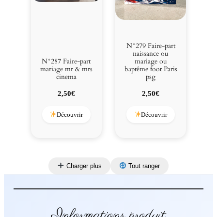
N°279 Faire-part
naissance ou
N°287 Faire-part
mariage ou
mariage mr & mrs
baptême foot Paris
cinema
psg
2,50
€
2,50
€
Découvrir
Découvrir
Charger plus
Tout ranger
Informations produit