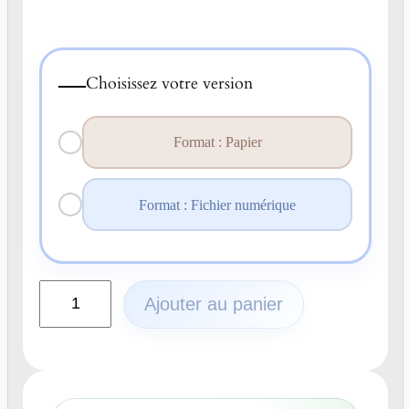
—
Choisissez votre version
Format : Papier
Format : Fichier numérique
q
Ajouter au panier
u
a
n
t
i