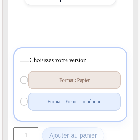
—
Choisissez votre version
Format : Papier
Format : Fichier numérique
q
Ajouter au panier
u