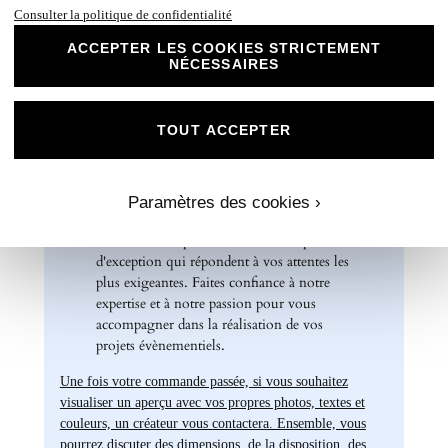
Consulter la politique de confidentialité
invitations d'anniversaire, des cartes de
remerciements et bien plus encore. Optez
ACCEPTER LES COOKIES STRICTEMENT
pour ce papier de haute qualité pour un
NÉCESSAIRES
résultat impeccable qui ravira vos invités et
marquera l'élégance de vos évènements
spéciaux. Laissez libre cours à votre
TOUT ACCEPTER
créativité et personnalisez nos papiers Mat
Supérieur pour créer des souvenirs uniques
et inoubliables.
Paramètres des cookies ›
Chez Universe Faire-part, nous mettons
tout en œuvre pour vous offrir des produits
d'exception qui répondent à vos attentes les
plus exigeantes. Faites confiance à notre
expertise et à notre passion pour vous
accompagner dans la réalisation de vos
projets évènementiels.
Une fois votre commande passée, si vous souhaitez
visualiser un aperçu avec vos propres photos, textes et
couleurs, un créateur vous contactera. Ensemble, vous
pourrez discuter des dimensions, de la disposition, des