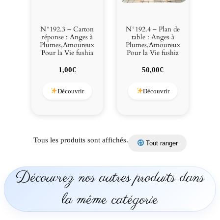
V
i
e
N°192.3 – Carton
N°192.4 – Plan de
réponse : Anges à
table : Anges à
f
Plumes,Amoureux
Plumes,Amoureux
u
Pour la Vie fushia
Pour la Vie fushia
c
1,00
€
50,00
€
h
s
Découvrir
Découvrir
i
a
Tous les produits sont affichés.
Tout ranger
Découvrez nos autres produits dans
la même catégorie