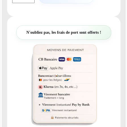
a
n
t
i
t
N'oubliez pas, les frais de port sont offerts !
é
d
e
N
°
1
9
2
-
F
a
i
r
e
-