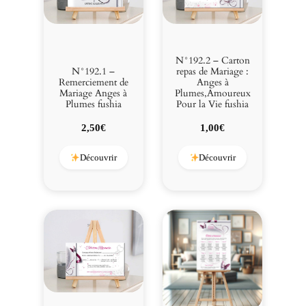
l
u
m
e
N°192.2 – Carton
N°192.1 –
repas de Mariage :
s
Remerciement de
Anges à
,
Mariage Anges à
Plumes,Amoureux
A
Plumes fushia
Pour la Vie fushia
m
2,50
€
1,00
€
o
u
Découvrir
Découvrir
r
e
u
x
P
o
u
r
l
a