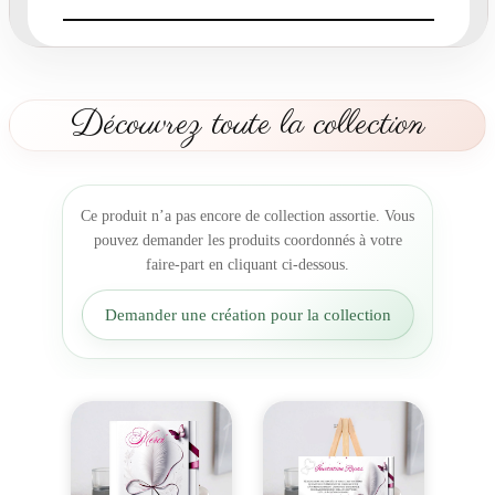
p
a
r
t
d
Découvrez toute la collection
e
M
a
r
Ce produit n’a pas encore de collection assortie. Vous
i
pouvez demander les produits coordonnés à votre
a
faire-part en cliquant ci-dessous.
g
e
Demander une création pour la collection
:
A
n
g
e
s
à
P