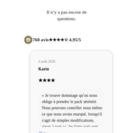
Il n’y a pas encore de
questions.
760 avis
★★★★☆ 4,95/5
2 août 2026
Karin
★★★★
« Je trouve dommage qu'on nous
oblige à prendre le pack sérénité.
Nous pouvons contrôler nous même
ce que nous avons marqué, lorsqu'il
s'agit de simples modifications,
sinon à part ça, les faire-part sont
sympas »