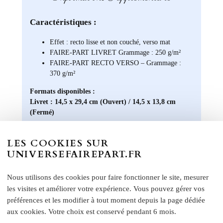
Caractéristiques :
Effet : recto lisse et non couché, verso mat
FAIRE-PART LIVRET Grammage : 250 g/m²
FAIRE-PART RECTO VERSO – Grammage :
370 g/m²
Formats disponibles :
Livret : 14,5 x 29,4 cm (Ouvert) / 14,5 x 13,8 cm
(Fermé)
Carte recto verso : 14 x 15 cm
Format A5 portrait : 14 x 21 cm
LES COOKIES SUR
Format A6 portrait : 10,5 x 14 cm
UNIVERSEFAIREPART.FR
Format rectangle paysage : 21 x 10 cm
Etiquette bouteille
: Elles ont une taille unique, pensée
Nous utilisons des cookies pour faire fonctionner le site, mesurer
pour convenir à la majorité des bouteilles : 14 x 10 cm
les visites et améliorer votre expérience. Vous pouvez gérer vos
Rond collant
: 4 cm
préférences et les modifier à tout moment depuis la page dédiée
N
otre papier Mat Supérieur sont le choix
aux cookies. Votre choix est conservé pendant 6 mois.
parfait pour des faire-part de mariage, des