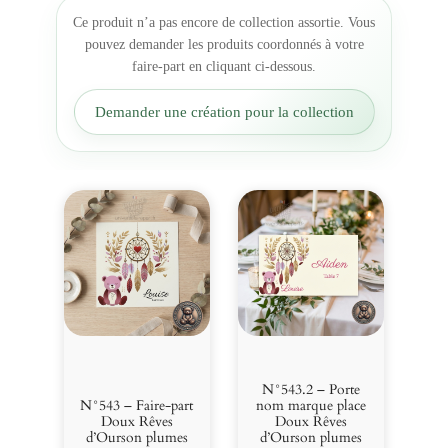
e
Ce produit n’a pas encore de collection assortie. Vous
c
pouvez demander les produits coordonnés à votre
o
faire-part en cliquant ci-dessous.
l
l
Demander une création pour la collection
a
n
t
e
D
o
u
x
R
ê
v
e
s
N°543.2 – Porte
d
N°543 – Faire-part
nom marque place
Doux Rêves
Doux Rêves
'
d’Ourson plumes
d’Ourson plumes
O