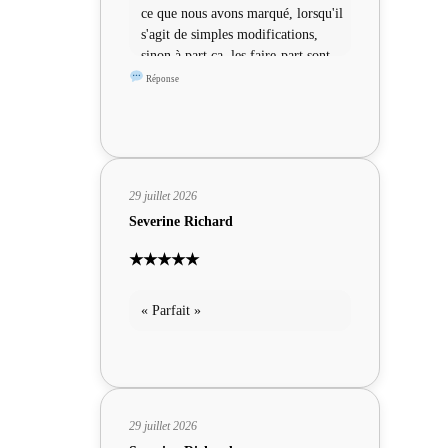
ce que nous avons marqué, lorsqu'il
s'agit de simples modifications,
sinon à part ça, les faire-part sont
sympas »
Réponse
29 juillet 2026
Severine Richard
★★★★★
« Parfait »
29 juillet 2026