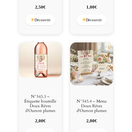
u
2,50
€
1,00
€
r
s
Découvrir
Découvrir
o
n
p
l
u
m
e
s
N°543.3 –
Étiquette bouteille
N°543.4 – Menu
Doux Rêves
Doux Rêves
d’Ourson plumes
d’Ourson plumes
2,00
€
2,00
€