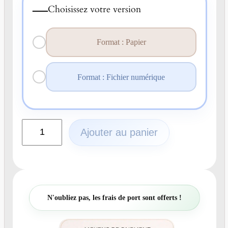
—
Choisissez votre version
Format : Papier
Format : Fichier numérique
q
Ajouter au panier
u
a
n
t
i
t
N'oubliez pas, les frais de port sont offerts !
é
d
e