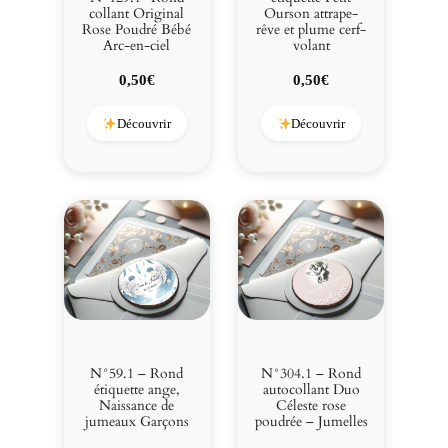
collant Original
Ourson attrape-
Rose Poudré Bébé
rêve et plume cerf-
Arc-en-ciel
volant
0,50
€
0,50
€
Découvrir
Découvrir
N°59.1 – Rond
N°304.1 – Rond
étiquette ange,
autocollant Duo
Naissance de
Céleste rose
jumeaux Garçons
poudrée – Jumelles