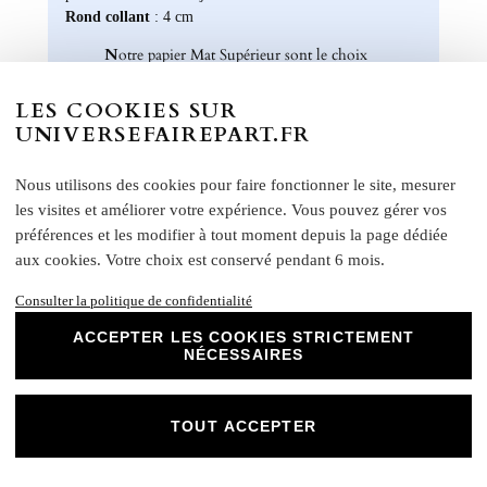
Rond collant
: 4 cm
N
otre papier Mat Supérieur sont le choix
parfait pour des faire-part de mariage, des
invitations d'anniversaire, des cartes de
LES COOKIES SUR
remerciements et bien plus encore. Optez
UNIVERSEFAIREPART.FR
pour ce papier de haute qualité pour un
résultat impeccable qui ravira vos invités et
Nous utilisons des cookies pour faire fonctionner le site, mesurer
marquera l'élégance de vos évènements
les visites et améliorer votre expérience. Vous pouvez gérer vos
spéciaux. Laissez libre cours à votre
préférences et les modifier à tout moment depuis la page dédiée
créativité et personnalisez nos papiers Mat
Supérieur pour créer des souvenirs uniques
aux cookies. Votre choix est conservé pendant 6 mois.
et inoubliables.
Consulter la politique de confidentialité
Chez Universe Faire-part, nous mettons
ACCEPTER LES COOKIES STRICTEMENT
tout en œuvre pour vous offrir des produits
NÉCESSAIRES
d'exception qui répondent à vos attentes les
plus exigeantes. Faites confiance à notre
expertise et à notre passion pour vous
TOUT ACCEPTER
accompagner dans la réalisation de vos
projets évènementiels.