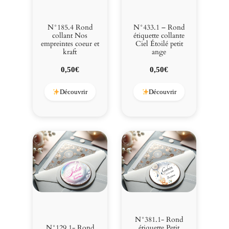
N°185.4 Rond
N°433.1 – Rond
collant Nos
étiquette collante
empreintes coeur et
Ciel Étoilé petit
kraft
ange
0,50
€
0,50
€
Découvrir
Découvrir
N°381.1- Rond
N°129.1- Rond
étiquette Petit