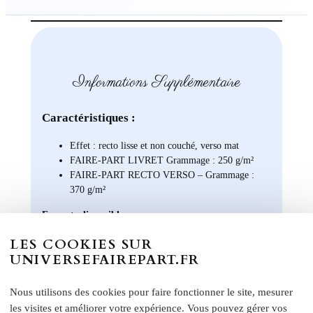
Informations Supplémentaire
Caractéristiques :
Effet : recto lisse et non couché, verso mat
FAIRE-PART LIVRET Grammage : 250 g/m²
FAIRE-PART RECTO VERSO – Grammage :
370 g/m²
Formats disponibles :
Livret : 14,5 x 29,4 cm (Ouvert) / 14,5 x 13,8 cm
LES COOKIES SUR
(Fermé)
UNIVERSEFAIREPART.FR
Carte recto verso : 14 x 15 cm
Format A5 portrait : 14 x 21 cm
Nous utilisons des cookies pour faire fonctionner le site, mesurer
Format A6 portrait : 10,5 x 14 cm
les visites et améliorer votre expérience. Vous pouvez gérer vos
Format rectangle paysage : 21 x 10 cm