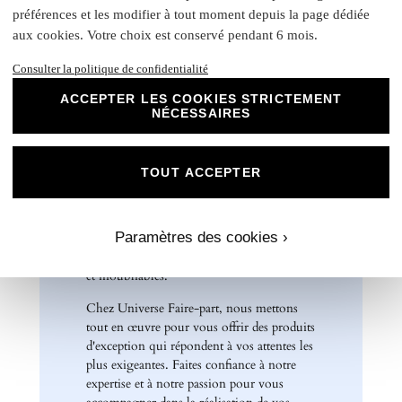
préférences et les modifier à tout moment depuis la page dédiée
Etiquette bouteille
: Elles ont une taille unique, pensée
aux cookies. Votre choix est conservé pendant 6 mois.
pour convenir à la majorité des bouteilles : 14 x 10 cm
Rond collant
: 4 cm
Consulter la politique de confidentialité
N
otre papier Mat Supérieur sont le choix
ACCEPTER LES COOKIES STRICTEMENT
parfait pour des faire-part de mariage, des
NÉCESSAIRES
invitations d'anniversaire, des cartes de
remerciements et bien plus encore. Optez
pour ce papier de haute qualité pour un
TOUT ACCEPTER
résultat impeccable qui ravira vos invités et
marquera l'élégance de vos évènements
spéciaux. Laissez libre cours à votre
Paramètres des cookies ›
créativité et personnalisez nos papiers Mat
Supérieur pour créer des souvenirs uniques
et inoubliables.
Chez Universe Faire-part, nous mettons
tout en œuvre pour vous offrir des produits
d'exception qui répondent à vos attentes les
plus exigeantes. Faites confiance à notre
expertise et à notre passion pour vous