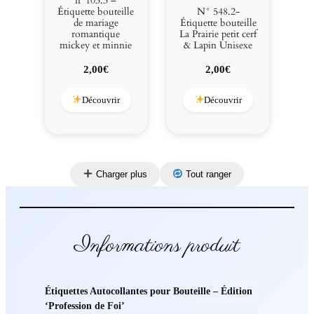
n°103.3 –
Étiquette bouteille
N° 548.2-
de mariage
Étiquette bouteille
romantique
La Prairie petit cerf
mickey et minnie
& Lapin Unisexe
2,00
€
2,00
€
Découvrir
Découvrir
Charger plus
Tout ranger
Informations produit
Étiquettes Autocollantes pour Bouteille – Édition
‘Profession de Foi’