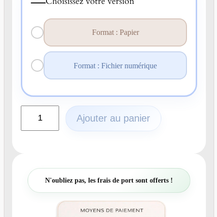
—
Choisissez votre version
Format : Papier
Format : Fichier numérique
q
Ajouter au panier
u
a
n
t
i
t
N'oubliez pas, les frais de port sont offerts !
é
d
e
N