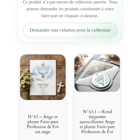
Ce produit n’a pas encore de collection assortie. Vous
c
pouvez demander les produits coordonnés à votre
o
faire-part en cliquant ci-dessous.
l
l
Demander une création pour la collection
a
n
t
e
p
o
u
r
b
o
u
t
N°63.1 – Rond
e
N°63 – Ange et
étiquettes
i
plume Faire-part
autocollantes Ange
Profession de Foi
et plume Faire-part
l
un ange
Profession de Foi
l