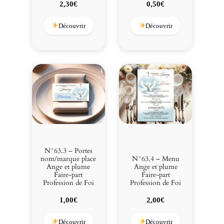
e
2,30
€
0,50
€
A
n
Découvrir
Découvrir
g
e
e
t
p
l
u
m
e
F
a
N°63.3 – Portes
i
N°63.4 – Menu
nom/marque place
Ange et plume
Ange et plume
r
Faire-part
Faire-part
e
Profession de Foi
Profession de Foi
-
2,00
€
1,00
€
p
a
Découvrir
Découvrir
r