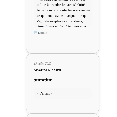
oblige à prendre le pack sérénité.
Nous pouvons contrôler nous même
ce que nous avons marqué, lorsqu'il
s'agit de simples modifications,
sinon à part ça, les faire-part sont
sympas »
Réponse
29 juillet 2026
Severine Richard
★★★★★
« Parfait »