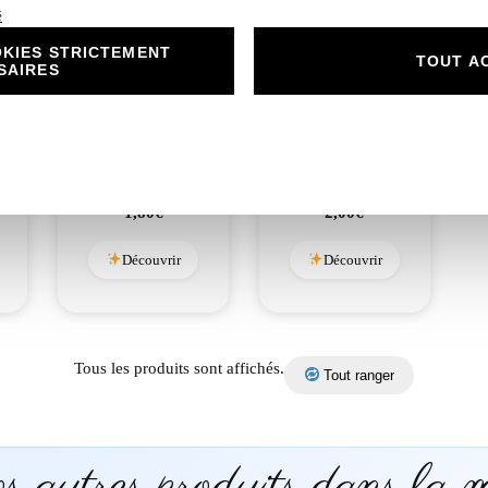
é
KIES STRICTEMENT
TOUT A
SAIRES
N° 333.3- Menu
N° 333.4 – Étiquette
Enchanté Sam
bouteille Enchanté
l’Ourson
Sam l’Ourson
1,80
€
2,00
€
Découvrir
Découvrir
Tous les produits sont affichés.
Tout ranger
 autres produits dans la 