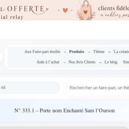
Aux Faire-part étoilés
Produits
Thème
La créat
Aide à l’achat
Nos Avis Clients
Le blog
Sit
R
:48
e
c
h
e
N° 333.1 – Porte nom Enchanté Sam l’Ourson
r
c
h