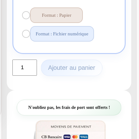
Format : Papier
Format : Fichier numérique
q
Ajouter au panier
u
a
n
t
i
t
N'oubliez pas, les frais de port sont offerts !
é
d
e
N
°