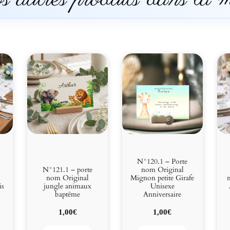
N°120.1 – Porte
N°121.1 – porte
nom Original
nom Original
Mignon petite Girafe
n
is
jungle animaux
Unisexe
baptême
Anniversaire
1,00
€
1,00
€