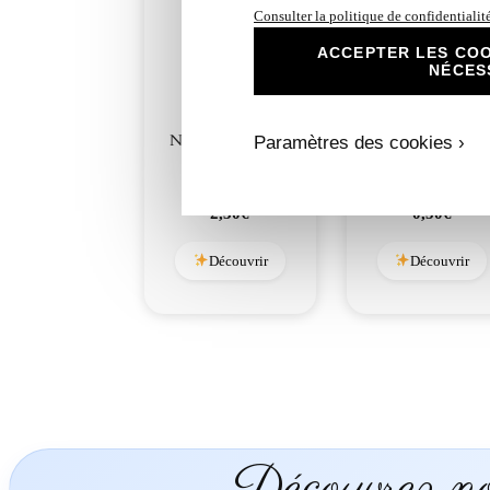
Consulter la politique de confidentialit
ACCEPTER LES COO
NÉCES
N° 333- Faire-part
N° 333.2- Rond
Paramètres des cookies ›
Enchanté Sam
collant Enchanté
l’Ourson
Sam l’Ourson
2,30
€
0,50
€
Découvrir
Découvrir
Découvrez nos