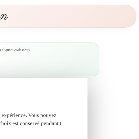
t
on
é
S
a
m
l
'
 cliquant ci-dessous.
O
u
r
s
o
n
tre expérience. Vous pouvez
 choix est conservé pendant 6