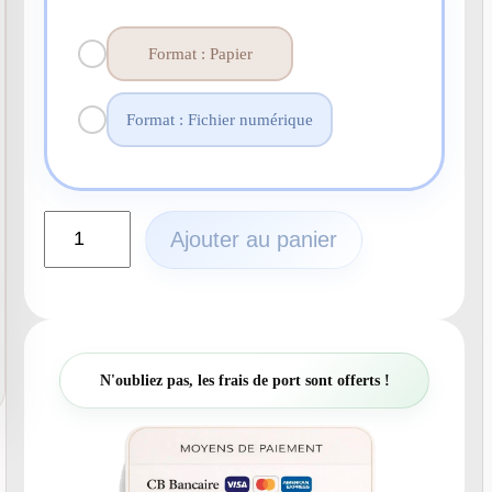
Format : Papier
Format : Fichier numérique
q
Ajouter au panier
u
a
n
t
i
t
N'oubliez pas, les frais de port sont offerts !
é
d
e
N
°