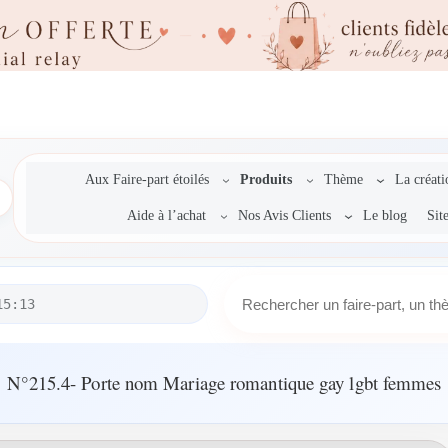
Aux Faire-part étoilés
Produits
Thème
La créat
Aide à l’achat
Nos Avis Clients
Le blog
Sit
R
15:13
e
c
h
e
N°215.4- Porte nom Mariage romantique gay lgbt femmes
r
c
h