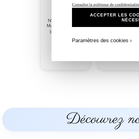
Consulter la politique de confidentialit
ACCEPTER LES COO
N°215.1 – Carto
NÉCES
N°215 – Faire-part
repas Mariage
Mariage romantique
romantique gay lg
gay lgbt femmes
femmes
Paramètres des cookies ›
2,30
€
1,00
€
Découvrir
Découvrir
Découvrez nos