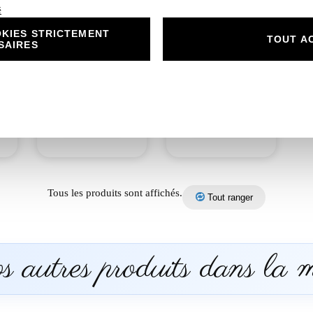
é
KIES STRICTEMENT
n
N°215.2 – Carton
N°215.3 – Rond
TOUT A
SAIRES
réponse Mariage
collant Mariage
bt
romantique gay lgbt
romantique gay lgbt
femmes
femmes
1,00
€
0,50
€
Découvrir
Découvrir
Tous les produits sont affichés.
Tout ranger
 autres produits dans la 