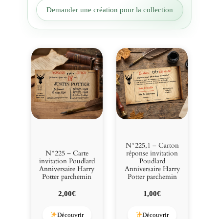
a
Demander une création pour la collection
r
d
A
n
n
i
v
e
r
s
a
i
r
N°225,1 – Carton
e
N°225 – Carte
réponse invitation
invitation Poudlard
Poudlard
H
Anniversaire Harry
Anniversaire Harry
a
Potter parchemin
Potter parchemin
r
2,00
€
1,00
€
r
y
Découvrir
Découvrir
P