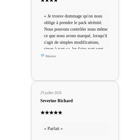
★★★★
« Je trouve dommage qu'on nous
oblige à prendre le pack sérénité.
Nous pouvons contrôler nous même
ce que nous avons marqué, lorsqu'il
s'agit de simples modifications,
sinon à part ça, les faire-part sont
sympas »
Réponse
29 juillet 2026
Severine Richard
★★★★★
« Parfait »