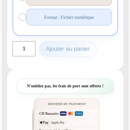
Format : Fichier numérique
q
Ajouter au panier
u
a
n
t
i
t
N'oubliez pas, les frais de port sont offerts !
é
d
e
N
°
2
2