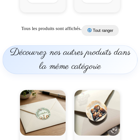
o
t
t
e
Tous les produits sont affichés.
Tout ranger
r
p
a
Découvrez nos autres produits dans
r
c
la même catégorie
h
e
m
i
n