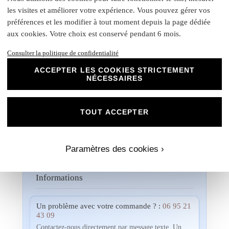
plus exigeantes. Faites confiance à notre
les visites et améliorer votre expérience. Vous pouvez gérer vos
expertise et à notre passion pour vous
préférences et les modifier à tout moment depuis la page dédiée
accompagner dans la réalisation de vos
aux cookies. Votre choix est conservé pendant 6 mois.
projets évènementiels.
Consulter la politique de confidentialité
Une fois votre commande passée, si vous souhaitez
visualiser un aperçu avec vos propres photos, textes et
ACCEPTER LES COOKIES STRICTEMENT
couleurs, un créateur vous contactera. Ensemble, vous
NÉCESSAIRES
pourrez discuter des dimensions, de la disposition, des
couleurs et de toute autre modification que vous souhaitez
apporte. Nous n'imprimerons rien sans votre validation
TOUT ACCEPTER
préalable.
Paramètres des cookies ›
Informations
Un problème avec votre commande ? :
06 95 21
43 09
Contactez-nous directement par message texte. Un