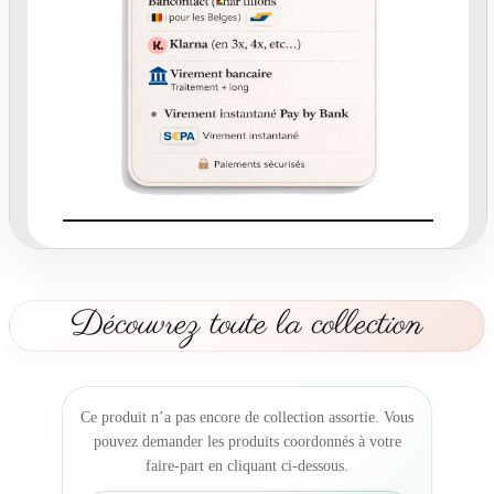
5
,
2
-
R
o
n
d
c
o
l
l
a
Découvrez toute la collection
n
t
P
o
Ce produit n’a pas encore de collection assortie. Vous
u
pouvez demander les produits coordonnés à votre
d
faire-part en cliquant ci-dessous.
l