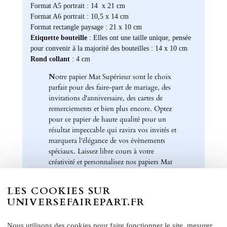
Format A5 portrait : 14 x 21 cm
Format A6 portrait : 10,5 x 14 cm
Format rectangle paysage : 21 x 10 cm
Etiquette bouteille
: Elles ont une taille unique, pensée
pour convenir à la majorité des bouteilles : 14 x 10 cm
Rond collant
: 4 cm
N
otre papier Mat Supérieur sont le choix
parfait pour des faire-part de mariage, des
invitations d'anniversaire, des cartes de
remerciements et bien plus encore. Optez
pour ce papier de haute qualité pour un
résultat impeccable qui ravira vos invités et
marquera l'élégance de vos évènements
spéciaux. Laissez libre cours à votre
créativité et personnalisez nos papiers Mat
Supérieur pour créer des souvenirs uniques
et inoubliables.
LES COOKIES SUR
UNIVERSEFAIREPART.FR
Chez Universe Faire-part, nous mettons
tout en œuvre pour vous offrir des produits
d'exception qui répondent à vos attentes les
Nous utilisons des cookies pour faire fonctionner le site, mesurer