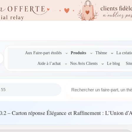
Aux Faire-part étoilés
Produits
Thème
La créat
Aide à l’achat
Nos Avis Clients
Le blog
Sit
R
:55
e
c
h
e
.2 – Carton réponse Élégance et Raffinement : L’Union d
r
c
h