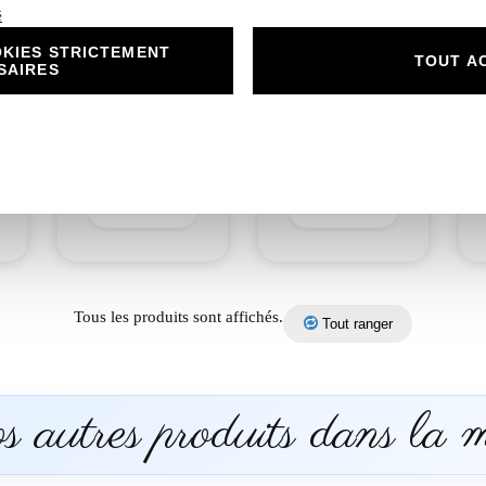
é
KIES STRICTEMENT
N°400.3 – Carte
TOUT A
SAIRES
n
remerciement
N°400.4 – Menu
Élégance et
Élégance et
Raffinement :
Raffinement :
r
L’Union d’Amour
L’Union d’Amour
2,00
€
2,00
€
Découvrir
Découvrir
Tous les produits sont affichés.
Tout ranger
 autres produits dans la 