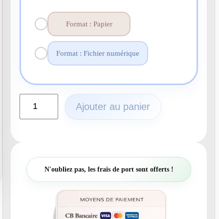
Format : Papier
Format : Fichier numérique
q
Ajouter au panier
u
a
n
t
i
t
N'oubliez pas, les frais de port sont offerts !
é
d
e
N
°