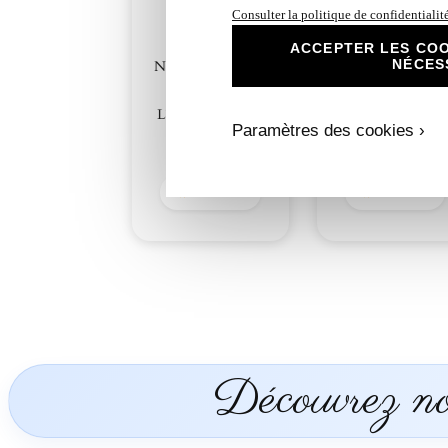
Consulter la politique de confidentialit
ACCEPTER LES COO
NÉCES
N°400 – Faire-part
N°400.1 – Carto
Élégance et
repas Élégance et
Raffinement :
Raffinement :
L’Union d’Amour
L’Union d’Amou
Paramètres des cookies ›
2,30
€
1,00
€
Découvrir
Découvrir
Découvrez nos