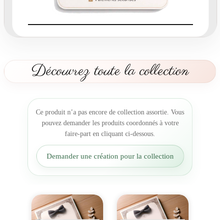
-
p
a
r
t
É
Découvrez toute la collection
l
é
g
a
Ce produit n’a pas encore de collection assortie. Vous
n
pouvez demander les produits coordonnés à votre
c
faire-part en cliquant ci-dessous.
e
e
Demander une création pour la collection
t
R
a
f
f
i