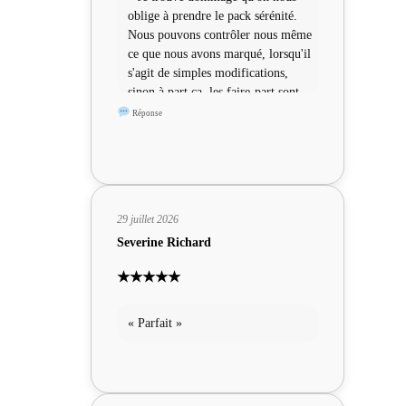
oblige à prendre le pack sérénité.
Nous pouvons contrôler nous même
ce que nous avons marqué, lorsqu'il
s'agit de simples modifications,
sinon à part ça, les faire-part sont
sympas »
Réponse
29 juillet 2026
Severine Richard
★★★★★
« Parfait »