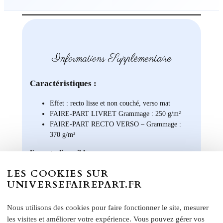
Informations Supplémentaire
Caractéristiques :
Effet : recto lisse et non couché, verso mat
FAIRE-PART LIVRET Grammage : 250 g/m²
FAIRE-PART RECTO VERSO – Grammage :
370 g/m²
Formats disponibles :
Livret : 14,5 x 29,4 cm (Ouvert) / 14,5 x 13,8 cm
LES COOKIES SUR
(Fermé)
UNIVERSEFAIREPART.FR
Carte recto verso : 14 x 15 cm
Format A5 portrait : 14 x 21 cm
Nous utilisons des cookies pour faire fonctionner le site, mesurer
Format A6 portrait : 10,5 x 14 cm
les visites et améliorer votre expérience. Vous pouvez gérer vos
Format rectangle paysage : 21 x 10 cm