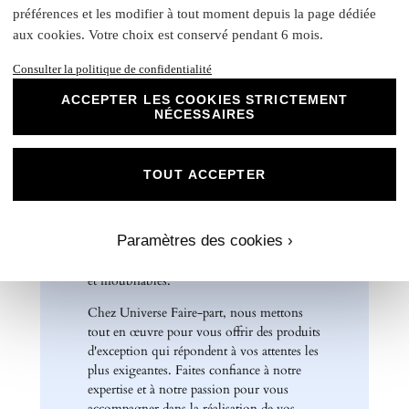
préférences et les modifier à tout moment depuis la page dédiée
Etiquette bouteille
: Elles ont une taille unique, pensée
aux cookies. Votre choix est conservé pendant 6 mois.
pour convenir à la majorité des bouteilles : 14 x 10 cm
Rond collant
: 4 cm
Consulter la politique de confidentialité
N
otre papier Mat Supérieur sont le choix
ACCEPTER LES COOKIES STRICTEMENT
parfait pour des faire-part de mariage, des
NÉCESSAIRES
invitations d'anniversaire, des cartes de
remerciements et bien plus encore. Optez
pour ce papier de haute qualité pour un
TOUT ACCEPTER
résultat impeccable qui ravira vos invités et
marquera l'élégance de vos évènements
spéciaux. Laissez libre cours à votre
Paramètres des cookies ›
créativité et personnalisez nos papiers Mat
Supérieur pour créer des souvenirs uniques
et inoubliables.
Chez Universe Faire-part, nous mettons
tout en œuvre pour vous offrir des produits
d'exception qui répondent à vos attentes les
plus exigeantes. Faites confiance à notre
expertise et à notre passion pour vous
accompagner dans la réalisation de vos