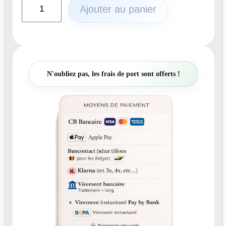
q
Ajouter au panier
u
a
n
t
i
t
N'oubliez pas, les frais de port sont offerts !
é
d
e
N
°
4
0
0
-
F
a
i
r
e