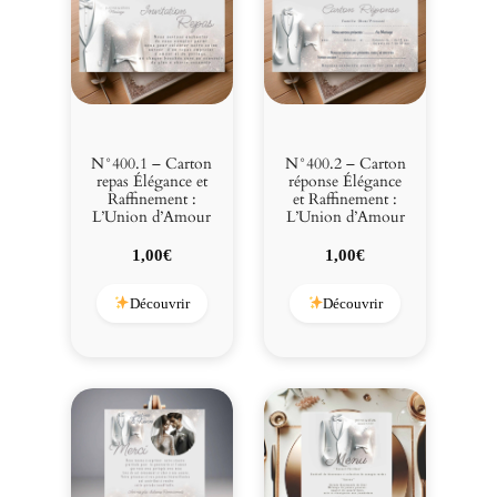
n
e
m
e
n
t
:
N°400.1 – Carton
N°400.2 – Carton
L
repas Élégance et
réponse Élégance
Raffinement :
et Raffinement :
'
L’Union d’Amour
L’Union d’Amour
U
n
1,00
€
1,00
€
i
o
Découvrir
Découvrir
n
d
'
A
m
o
u
r