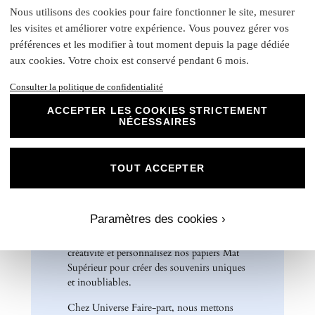
Nous utilisons des cookies pour faire fonctionner le site, mesurer
Carte recto verso : 14 x 15 cm
les visites et améliorer votre expérience. Vous pouvez gérer vos
Format A5 portrait : 14 x 21 cm
préférences et les modifier à tout moment depuis la page dédiée
Format A6 portrait : 10,5 x 14 cm
aux cookies. Votre choix est conservé pendant 6 mois.
Format rectangle paysage : 21 x 10 cm
Etiquette bouteille
: Elles ont une taille unique, pensée
Consulter la politique de confidentialité
pour convenir à la majorité des bouteilles : 14 x 10 cm
Rond collant
: 4 cm
ACCEPTER LES COOKIES STRICTEMENT
NÉCESSAIRES
N
otre papier Mat Supérieur sont le choix
parfait pour des faire-part de mariage, des
invitations d'anniversaire, des cartes de
TOUT ACCEPTER
remerciements et bien plus encore. Optez
pour ce papier de haute qualité pour un
résultat impeccable qui ravira vos invités et
Paramètres des cookies ›
marquera l'élégance de vos évènements
spéciaux. Laissez libre cours à votre
créativité et personnalisez nos papiers Mat
Supérieur pour créer des souvenirs uniques
et inoubliables.
Chez Universe Faire-part, nous mettons