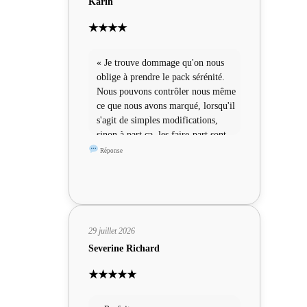
Karin
★★★★
« Je trouve dommage qu'on nous
oblige à prendre le pack sérénité.
Nous pouvons contrôler nous même
ce que nous avons marqué, lorsqu'il
s'agit de simples modifications,
sinon à part ça, les faire-part sont
sympas »
Réponse
29 juillet 2026
Severine Richard
★★★★★