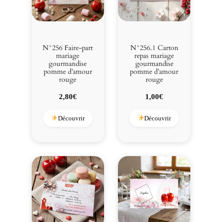
m
o
u
r
N°256 Faire-part
N°256.1 Carton
mariage
repas mariage
gourmandise
gourmandise
pomme d’amour
pomme d’amour
rouge
rouge
2,80
€
1,00
€
Découvrir
Découvrir