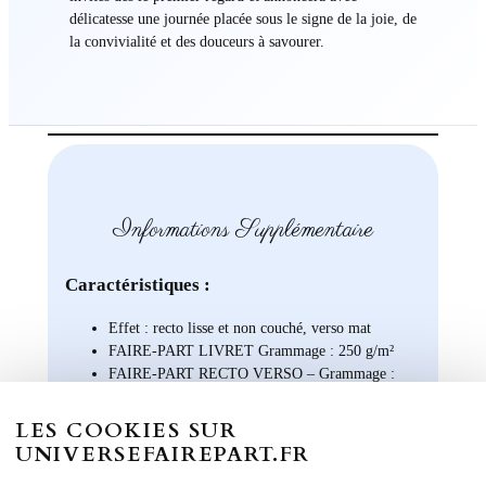
délicatesse une journée placée sous le signe de la joie, de
la convivialité et des douceurs à savourer.
Informations Supplémentaire
Caractéristiques :
Effet : recto lisse et non couché, verso mat
FAIRE-PART LIVRET Grammage : 250 g/m²
FAIRE-PART RECTO VERSO – Grammage :
370 g/m²
LES COOKIES SUR
Formats disponibles :
UNIVERSEFAIREPART.FR
Livret : 14,5 x 29,4 cm (Ouvert) / 14,5 x 13,8 cm
(Fermé)