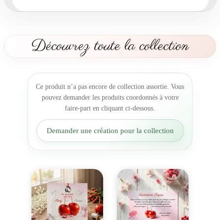
i
s
e
C
Découvrez toute la collection
a
r
t
e
Ce produit n’a pas encore de collection assortie. Vous
m
pouvez demander les produits coordonnés à votre
e
faire-part en cliquant ci-dessous.
n
u
Demander une création pour la collection
p
o
m
m
e
d
'
a