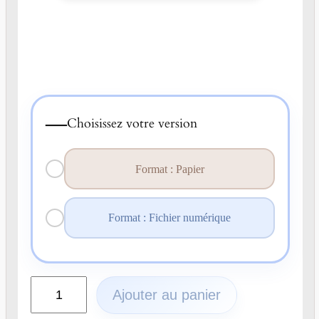
—
Choisissez votre version
Format : Papier
Format : Fichier numérique
q
Ajouter au panier
u
a