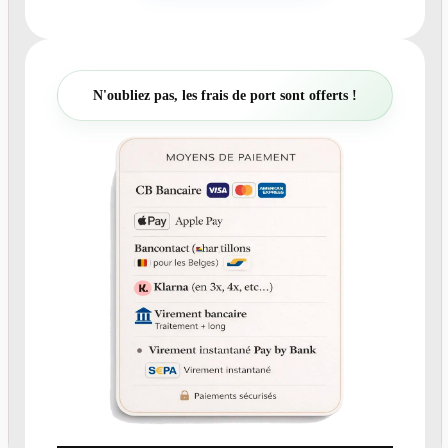
n
t
i
t
N'oubliez pas, les frais de port sont offerts !
é
d
e
N
°
3
5
0
G
o
u
r
m
a
n
d