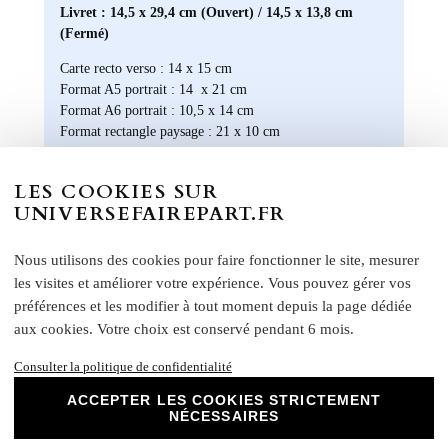
Livret : 14,5 x 29,4 cm (Ouvert) / 14,5 x 13,8 cm
(Fermé)
Carte recto verso : 14 x 15 cm
Format A5 portrait : 14 x 21 cm
Format A6 portrait : 10,5 x 14 cm
Format rectangle paysage : 21 x 10 cm
Etiquette bouteille
: Elles ont une taille unique, pensée
pour convenir à la majorité des bouteilles : 14 x 10 cm
LES COOKIES SUR
Rond collant
: 4 cm
UNIVERSEFAIREPART.FR
N
otre papier Mat Supérieur sont le choix
parfait pour des faire-part de mariage, des
Nous utilisons des cookies pour faire fonctionner le site, mesurer
invitations d'anniversaire, des cartes de
les visites et améliorer votre expérience. Vous pouvez gérer vos
remerciements et bien plus encore. Optez
préférences et les modifier à tout moment depuis la page dédiée
pour ce papier de haute qualité pour un
aux cookies. Votre choix est conservé pendant 6 mois.
résultat impeccable qui ravira vos invités et
marquera l'élégance de vos évènements
Consulter la politique de confidentialité
spéciaux. Laissez libre cours à votre
créativité et personnalisez nos papiers Mat
ACCEPTER LES COOKIES STRICTEMENT
NÉCESSAIRES
Supérieur pour créer des souvenirs uniques
et inoubliables.