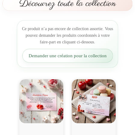
Découvrez toute la collection
t
m
a
r
Ce produit n’a pas encore de collection assortie. Vous
i
pouvez demander les produits coordonnés à votre
a
faire-part en cliquant ci-dessous.
g
e
Demander une création pour la collection
g
o
u
r
m
a
n
d
i
s
e
p