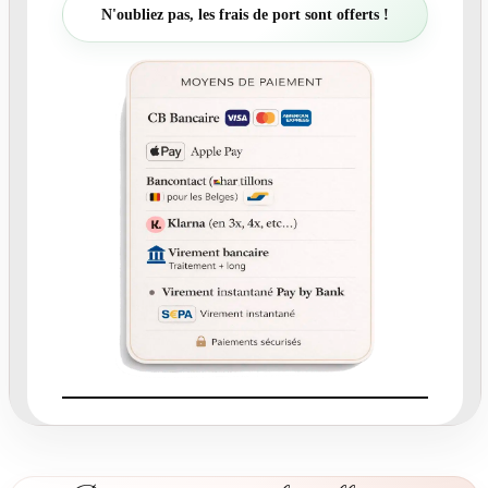
t
N'oubliez pas, les frais de port sont offerts !
é
d
e
N
°
2
5
6
.
4
R
o
n
d
c
o
l
l
a
n