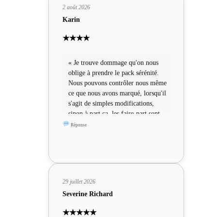
2 août 2026
Karin
★★★★
« Je trouve dommage qu'on nous
oblige à prendre le pack sérénité.
Nous pouvons contrôler nous même
ce que nous avons marqué, lorsqu'il
s'agit de simples modifications,
sinon à part ça, les faire-part sont
sympas »
Réponse
29 juillet 2026
Severine Richard
★★★★★