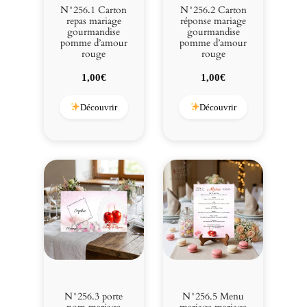
o
N°256.1 Carton
N°256.2 Carton
m
repas mariage
réponse mariage
gourmandise
gourmandise
m
pomme d’amour
pomme d’amour
e
rouge
rouge
d
1,00
€
1,00
€
'
a
Découvrir
Découvrir
m
o
u
r
r
o
u
g
e
N°256.3 porte
N°256.5 Menu