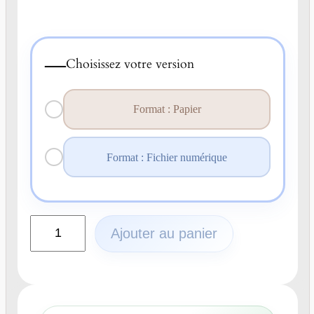
—
Choisissez votre version
Format : Papier
Format : Fichier numérique
q
Ajouter au panier
u
a
n
t
i