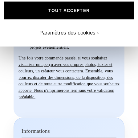
Chez Universe Faire-part, nous mettons
TOUT ACCEPTER
tout en œuvre pour vous offrir des produits
d'exception qui répondent à vos attentes les
plus exigeantes. Faites confiance à notre
Paramètres des cookies ›
expertise et à notre passion pour vous
accompagner dans la réalisation de vos
projets évènementiels.
Une fois votre commande passée, si vous souhaitez
visualiser un aperçu avec vos propres photos, textes et
couleurs, un créateur vous contactera. Ensemble, vous
pourrez discuter des dimensions, de la disposition, des
couleurs et de toute autre modification que vous souhaitez
apporte. Nous n'imprimerons rien sans votre validation
préalable.
Informations