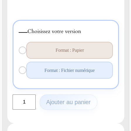
—
Choisissez votre version
Format : Papier
Format : Fichier numérique
q
Ajouter au panier
u
a
n
t
i