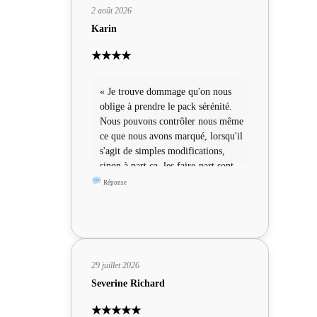
2 août 2026
Karin
★★★★
« Je trouve dommage qu'on nous
oblige à prendre le pack sérénité.
Nous pouvons contrôler nous même
ce que nous avons marqué, lorsqu'il
s'agit de simples modifications,
sinon à part ça, les faire-part sont
sympas »
Réponse
29 juillet 2026
Severine Richard
★★★★★