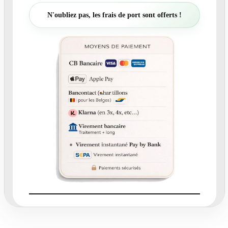
t
N'oubliez pas, les frais de port sont offerts !
é
d
e
N
°
4
0
.
3
R
o
n
d
c
o
l
l
a
n