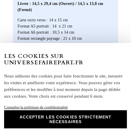
Livret : 14,5 x 29,4 cm (Ouvert) / 14,5 x 13,8 cm
(Fermé)
Carte recto verso : 14 x 15 cm
Format A5 portrait : 14 x 21 cm
Format A6 portrait : 10,5 x 14 cm
Format rectangle paysage : 21 x 10 cm
Etiquette bouteille
: Elles ont une taille unique, pensée
pour convenir à la majorité des bouteilles : 14 x 10 cm
LES COOKIES SUR
Rond collant
: 4 cm
UNIVERSEFAIREPART.FR
N
otre papier Mat Supérieur sont le choix
parfait pour des faire-part de mariage, des
Nous utilisons des cookies pour faire fonctionner le site, mesurer
invitations d'anniversaire, des cartes de
les visites et améliorer votre expérience. Vous pouvez gérer vos
remerciements et bien plus encore. Optez
préférences et les modifier à tout moment depuis la page dédiée
pour ce papier de haute qualité pour un
aux cookies. Votre choix est conservé pendant 6 mois.
résultat impeccable qui ravira vos invités et
marquera l'élégance de vos évènements
Consulter la politique de confidentialité
spéciaux. Laissez libre cours à votre
créativité et personnalisez nos papiers Mat
ACCEPTER LES COOKIES STRICTEMENT
NÉCESSAIRES
Supérieur pour créer des souvenirs uniques
et inoubliables.