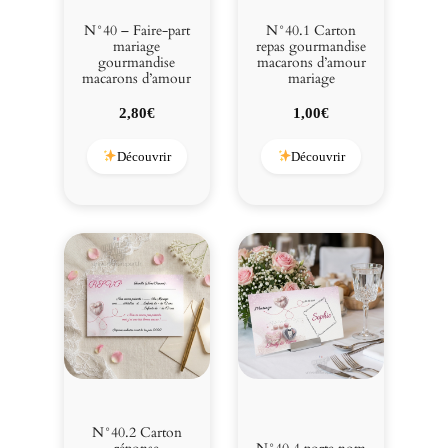
a
c
N°40 – Faire-part
N°40.1 Carton
a
mariage
repas gourmandise
gourmandise
macarons d’amour
r
macarons d’amour
mariage
o
n
2,80
€
1,00
€
s
d
Découvrir
Découvrir
'
a
m
o
u
r
N°40.2 Carton