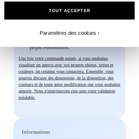
Chez Universe Faire-part, nous mettons
TOUT ACCEPTER
tout en œuvre pour vous offrir des produits
d'exception qui répondent à vos attentes les
plus exigeantes. Faites confiance à notre
Paramètres des cookies ›
expertise et à notre passion pour vous
accompagner dans la réalisation de vos
projets évènementiels.
Une fois votre commande passée, si vous souhaitez
visualiser un aperçu avec vos propres photos, textes et
couleurs, un créateur vous contactera. Ensemble, vous
pourrez discuter des dimensions, de la disposition, des
couleurs et de toute autre modification que vous souhaitez
apporte. Nous n'imprimerons rien sans votre validation
préalable.
Informations