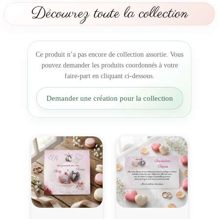
t
Découvrez toute la collection
m
a
r
i
Ce produit n’a pas encore de collection assortie. Vous
a
pouvez demander les produits coordonnés à votre
g
faire-part en cliquant ci-dessous.
e
g
Demander une création pour la collection
o
u
r
m
a
n
d
i
s
e
m