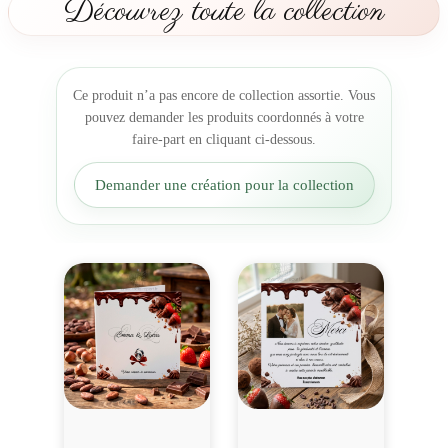
Découvrez toute la collection
t
m
a
r
Ce produit n’a pas encore de collection assortie. Vous
i
pouvez demander les produits coordonnés à votre
a
faire-part en cliquant ci-dessous.
g
e
Demander une création pour la collection
a
m
o
u
r
&
c
h
o
c
o
l