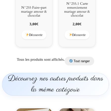
a
N°255.1 Carte
t
N°255 Faire-part
remerciement
mariage amour &
mariage amour &
chocolat
chocolat
3,00
€
2,00
€
Découvrir
Découvrir
Tous les produits sont affichés.
Tout ranger
Découvrez nos autres produits dans
la même catégorie