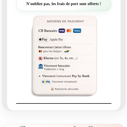
t
N'oubliez pas, les frais de port sont offerts !
é
d
e
N
°
2
5
5
.
2
R
o
n
d
c
o
l
l
a
n