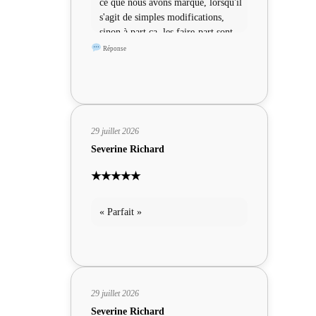
ce que nous avons marqué, lorsqu'il
s'agit de simples modifications,
sinon à part ça, les faire-part sont
sympas »
Réponse
29 juillet 2026
Severine Richard
★★★★★
« Parfait »
29 juillet 2026
Severine Richard