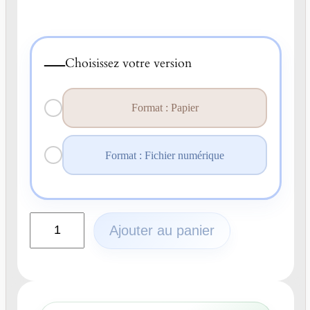
—
Choisissez votre version
Format : Papier
Format : Fichier numérique
q
Ajouter au panier
u
a
n
t
i