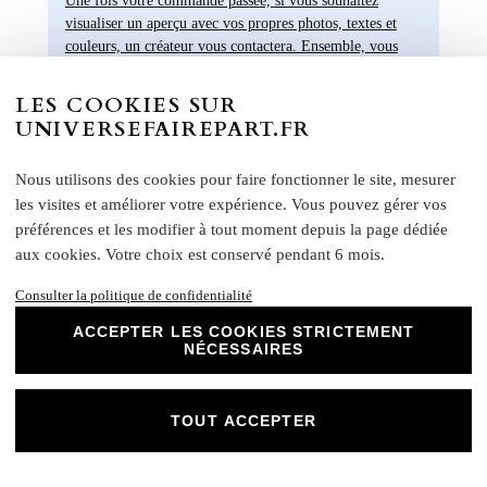
visualiser un aperçu avec vos propres photos, textes et
couleurs, un créateur vous contactera. Ensemble, vous
pourrez discuter des dimensions, de la disposition, des
couleurs et de toute autre modification que vous souhaitez
LES COOKIES SUR
apporte. Nous n'imprimerons rien sans votre validation
UNIVERSEFAIREPART.FR
préalable.
Nous utilisons des cookies pour faire fonctionner le site, mesurer
les visites et améliorer votre expérience. Vous pouvez gérer vos
préférences et les modifier à tout moment depuis la page dédiée
aux cookies. Votre choix est conservé pendant 6 mois.
Informations
Consulter la politique de confidentialité
Un problème avec votre commande ? :
06 95 21
ACCEPTER LES COOKIES STRICTEMENT
43 09
NÉCESSAIRES
Contactez-nous directement par message texte. Un
conseiller est là du lun. au Ven. de 09h à 18h.
TOUT ACCEPTER
Demande d’échantillons
Échantillon remboursé si vous passez commande.