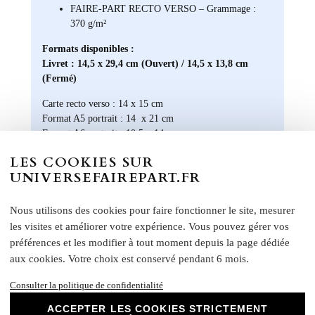
t
FAIRE-PART RECTO VERSO – Grammage :
i
370 g/m²
t
c
Formats disponibles :
Livret : 14,5 x 29,4 cm (Ouvert) / 14,5 x 13,8 cm
h
(Fermé)
Carte recto verso : 14 x 15 cm
Format A5 portrait : 14 x 21 cm
Format A6 portrait : 10,5 x 14 cm
Format rectangle paysage : 21 x 10 cm
LES COOKIES SUR
Etiquette bouteille
: Elles ont une taille unique, pensée
UNIVERSEFAIREPART.FR
pour convenir à la majorité des bouteilles : 14 x 10 cm
Rond collant
: 4 cm
Nous utilisons des cookies pour faire fonctionner le site, mesurer
N
otre papier Mat Supérieur sont le choix
les visites et améliorer votre expérience. Vous pouvez gérer vos
parfait pour des faire-part de mariage, des
préférences et les modifier à tout moment depuis la page dédiée
invitations d'anniversaire, des cartes de
aux cookies. Votre choix est conservé pendant 6 mois.
remerciements et bien plus encore. Optez
pour ce papier de haute qualité pour un
Consulter la politique de confidentialité
résultat impeccable qui ravira vos invités et
marquera l'élégance de vos évènements
ACCEPTER LES COOKIES STRICTEMENT