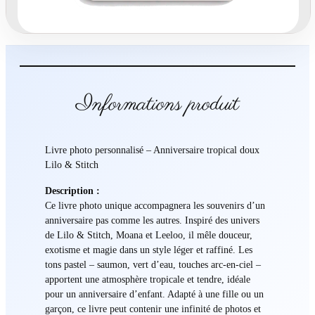
s
o
n
n
a
l
Informations produit
i
s
é
Livre photo personnalisé – Anniversaire tropical doux
–
Lilo & Stitch
A
n
Description :
n
Ce livre photo unique accompagnera les souvenirs d’un
i
anniversaire pas comme les autres. Inspiré des univers
v
de Lilo & Stitch, Moana et Leeloo, il mêle douceur,
e
exotisme et magie dans un style léger et raffiné. Les
r
tons pastel – saumon, vert d’eau, touches arc-en-ciel –
s
apportent une atmosphère tropicale et tendre, idéale
a
pour un anniversaire d’enfant. Adapté à une fille ou un
i
garçon, ce livre peut contenir une infinité de photos et