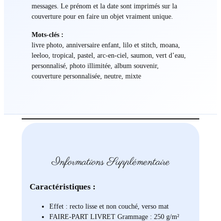
r
messages. Le prénom et la date sont imprimés sur la
e
couverture pour en faire un objet vraiment unique.
t
Mots-clés :
r
livre photo, anniversaire enfant, lilo et stitch, moana,
o
leeloo, tropical, pastel, arc-en-ciel, saumon, vert d’eau,
p
personnalisé, photo illimitée, album souvenir,
i
couverture personnalisée, neutre, mixte
c
a
l
d
o
u
x
L
Informations Supplémentaire
i
l
Caractéristiques :
o
&
Effet : recto lisse et non couché, verso mat
S
FAIRE-PART LIVRET Grammage : 250 g/m²