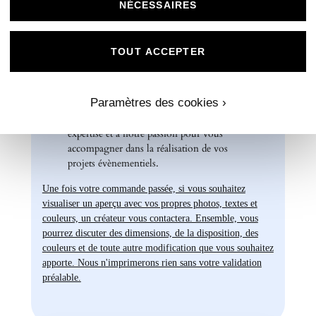
spéciaux. Laissez libre cours à votre
NÉCESSAIRES
créativité et personnalisez nos papiers Mat
Supérieur pour créer des souvenirs uniques
et inoubliables.
TOUT ACCEPTER
Chez Universe Faire-part, nous mettons
tout en œuvre pour vous offrir des produits
Paramètres des cookies ›
d'exception qui répondent à vos attentes les
plus exigeantes. Faites confiance à notre
expertise et à notre passion pour vous
accompagner dans la réalisation de vos
projets évènementiels.
Une fois votre commande passée, si vous souhaitez
visualiser un aperçu avec vos propres photos, textes et
couleurs, un créateur vous contactera. Ensemble, vous
pourrez discuter des dimensions, de la disposition, des
couleurs et de toute autre modification que vous souhaitez
apporte. Nous n'imprimerons rien sans votre validation
préalable.