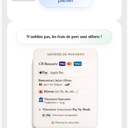
a
n
t
i
t
é
N'oubliez pas, les frais de port sont offerts !
d
e
L
i
v
r
e
p
h
o
t
o
p
e
r