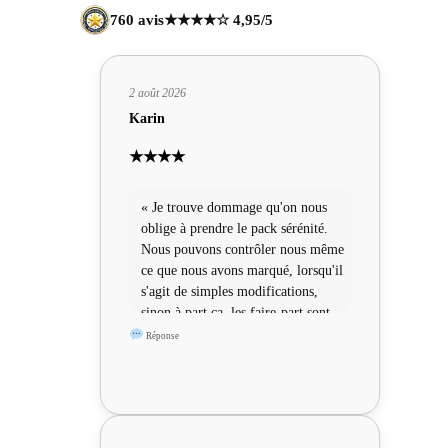
760 avis
★★★★☆ 4,95/5
2 août 2026
Karin
★★★★
« Je trouve dommage qu'on nous
oblige à prendre le pack sérénité.
Nous pouvons contrôler nous même
ce que nous avons marqué, lorsqu'il
s'agit de simples modifications,
sinon à part ça, les faire-part sont
sympas »
Réponse