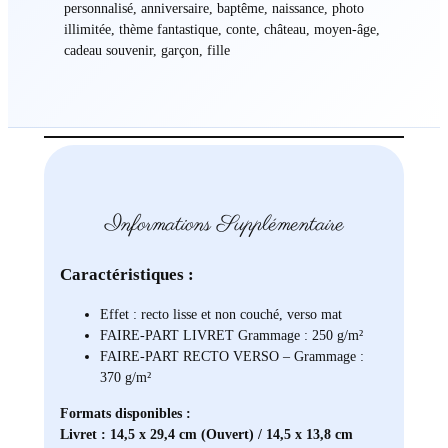
personnalisé, anniversaire, baptême, naissance, photo
a
illimitée, thème fantastique, conte, château, moyen-âge,
i
cadeau souvenir, garçon, fille
r
e
Informations Supplémentaire
Caractéristiques :
Effet : recto lisse et non couché, verso mat
FAIRE-PART LIVRET Grammage : 250 g/m²
FAIRE-PART RECTO VERSO – Grammage :
370 g/m²
Formats disponibles :
Livret : 14,5 x 29,4 cm (Ouvert) / 14,5 x 13,8 cm