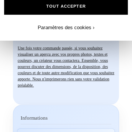
Chez Universe Faire-part, nous mettons
TOUT ACCEPTER
tout en œuvre pour vous offrir des produits
d'exception qui répondent à vos attentes les
plus exigeantes. Faites confiance à notre
expertise et à notre passion pour vous
Paramètres des cookies ›
accompagner dans la réalisation de vos
projets évènementiels.
Une fois votre commande passée, si vous souhaitez
visualiser un aperçu avec vos propres photos, textes et
couleurs, un créateur vous contactera. Ensemble, vous
pourrez discuter des dimensions, de la disposition, des
couleurs et de toute autre modification que vous souhaitez
apporte. Nous n'imprimerons rien sans votre validation
préalable.
Informations