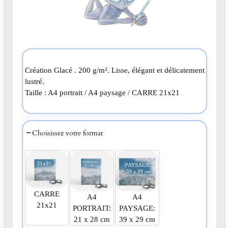
Création Glacé . 200 g/m². Lisse, élégant et délicatement
lustré.
Taille : A4 portrait / A4 paysage / CARRE 21x21
Choisissez votre format
CARRE
A4
A4
21x21
PORTRAIT:
PAYSAGE:
21 x 28 cm
39 x 29 cm