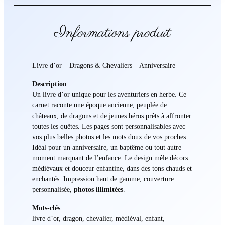
s
&
C
Informations produit
h
e
v
Livre d’or – Dragons & Chevaliers – Anniversaire
a
l
Description
i
Un livre d’or unique pour les aventuriers en herbe. Ce
e
carnet raconte une époque ancienne, peuplée de
r
châteaux, de dragons et de jeunes héros prêts à affronter
s
toutes les quêtes. Les pages sont personnalisables avec
–
vos plus belles photos et les mots doux de vos proches.
A
Idéal pour un anniversaire, un baptême ou tout autre
n
moment marquant de l’enfance. Le design mêle décors
n
médiévaux et douceur enfantine, dans des tons chauds et
i
enchantés. Impression haut de gamme, couverture
v
personnalisée,
photos illimitées
.
e
Mots-clés
r
livre d’or, dragon, chevalier, médiéval, enfant,
s