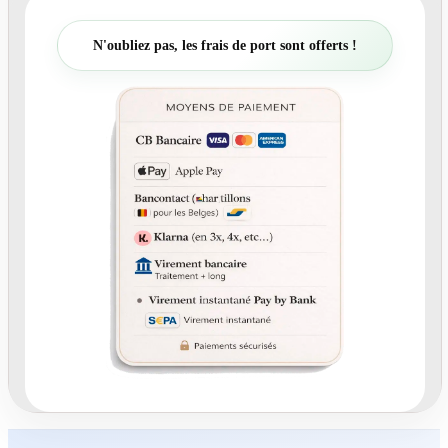
t
é
N'oubliez pas, les frais de port sont offerts !
d
e
L
i
v
r
e
d
’
o
r
–
D
r
a
g
o
n