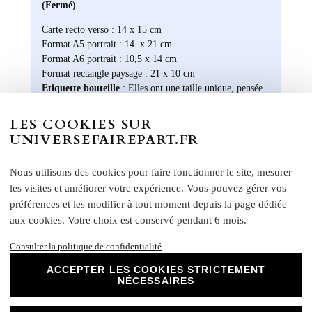
(Fermé)
Carte recto verso : 14 x 15 cm
Format A5 portrait : 14 x 21 cm
Format A6 portrait : 10,5 x 14 cm
Format rectangle paysage : 21 x 10 cm
Etiquette bouteille
: Elles ont une taille unique, pensée
pour convenir à la majorité des bouteilles : 14 x 10 cm
Rond collant
: 4 cm
LES COOKIES SUR
UNIVERSEFAIREPART.FR
N
otre papier Mat Supérieur sont le choix
parfait pour des faire-part de mariage, des
invitations d'anniversaire, des cartes de
Nous utilisons des cookies pour faire fonctionner le site, mesurer
remerciements et bien plus encore. Optez
les visites et améliorer votre expérience. Vous pouvez gérer vos
pour ce papier de haute qualité pour un
préférences et les modifier à tout moment depuis la page dédiée
résultat impeccable qui ravira vos invités et
aux cookies. Votre choix est conservé pendant 6 mois.
marquera l'élégance de vos évènements
spéciaux. Laissez libre cours à votre
Consulter la politique de confidentialité
créativité et personnalisez nos papiers Mat
ACCEPTER LES COOKIES STRICTEMENT
Supérieur pour créer des souvenirs uniques
NÉCESSAIRES
et inoubliables.