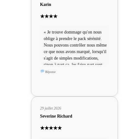
Karin
★★★★
« Je trouve dommage qu'on nous
oblige à prendre le pack sérénité.
Nous pouvons contrôler nous même
ce que nous avons marqué, lorsqu'il
s'agit de simples modifications,
sinon à part ça, les faire-part sont
sympas »
Réponse
29 juillet 2026
Severine Richard
★★★★★