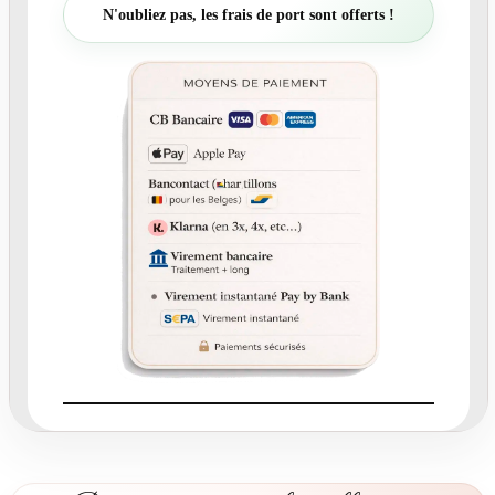
t
N'oubliez pas, les frais de port sont offerts !
é
d
e
N
°
5
3
5
.
7
-
m
e
n
u
A
n
c
r
e