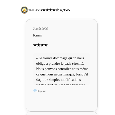
760 avis
★★★★☆ 4,95/5
2 août 2026
Karin
★★★★
« Je trouve dommage qu'on nous
oblige à prendre le pack sérénité.
Nous pouvons contrôler nous même
ce que nous avons marqué, lorsqu'il
s'agit de simples modifications,
sinon à part ça, les faire-part sont
sympas »
Réponse