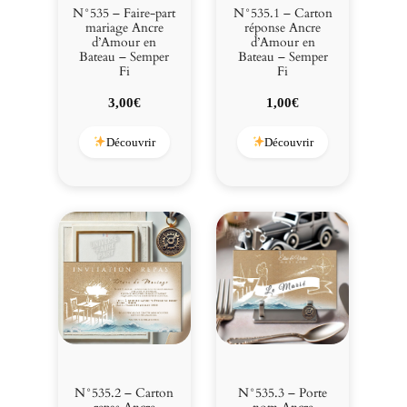
e
N°535 – Faire-part
N°535.1 – Carton
r
mariage Ancre
réponse Ancre
d’Amour en
d’Amour en
F
Bateau – Semper
Bateau – Semper
i
Fi
Fi
3,00
€
1,00
€
Découvrir
Découvrir
N°535.2 – Carton
N°535.3 – Porte