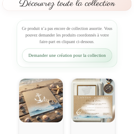
Découvrez toute la collection
d
'
A
m
Ce produit n’a pas encore de collection assortie. Vous
o
pouvez demander les produits coordonnés à votre
u
faire-part en cliquant ci-dessous.
r
e
Demander une création pour la collection
n
B
a
t
e
a
u
-
S
e
m
p