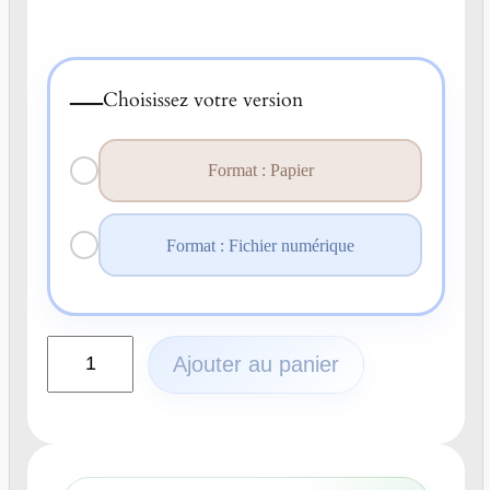
—
Choisissez votre version
Format : Papier
Format : Fichier numérique
q
Ajouter au panier
u
a
n
t
i