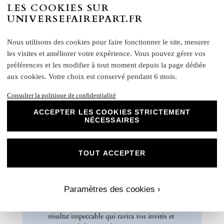
FAIRE-PART LIVRET Grammage : 250 g/m²
LES COOKIES SUR
FAIRE-PART RECTO VERSO – Grammage :
UNIVERSEFAIREPART.FR
370 g/m²
Nous utilisons des cookies pour faire fonctionner le site, mesurer
Formats disponibles :
les visites et améliorer votre expérience. Vous pouvez gérer vos
Livret : 14,5 x 29,4 cm (Ouvert) / 14,5 x 13,8 cm
(Fermé)
préférences et les modifier à tout moment depuis la page dédiée
aux cookies. Votre choix est conservé pendant 6 mois.
Carte recto verso : 14 x 15 cm
Format A5 portrait : 14 x 21 cm
Consulter la politique de confidentialité
Format A6 portrait : 10,5 x 14 cm
ACCEPTER LES COOKIES STRICTEMENT
Format rectangle paysage : 21 x 10 cm
NÉCESSAIRES
Etiquette bouteille
: Elles ont une taille unique, pensée
pour convenir à la majorité des bouteilles : 14 x 10 cm
Rond collant
: 4 cm
TOUT ACCEPTER
N
otre papier Mat Supérieur sont le choix
parfait pour des faire-part de mariage, des
invitations d'anniversaire, des cartes de
Paramètres des cookies ›
remerciements et bien plus encore. Optez
pour ce papier de haute qualité pour un
résultat impeccable qui ravira vos invités et