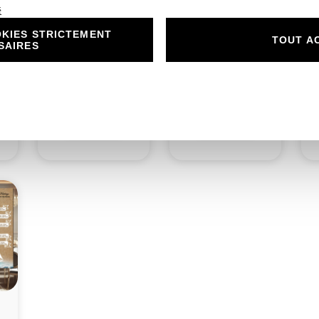
é
KIES STRICTEMENT
n
N°535.3 – Porte
N°535.4 – rond
TOUT A
SAIRES
nom Ancre d’Amour
collant Ancre
u
en Bateau – Semper
d’Amour en Bateau
Fi
– Semper Fi
1,00
€
0,50
€
Découvrir
Découvrir