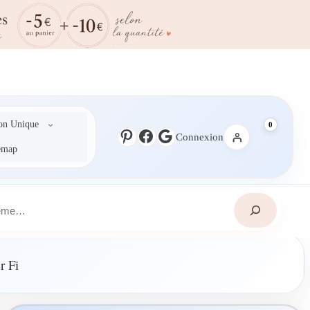
ion Unique
0
Pinterest
Facebook
Google
Connexion
emap
r Fi