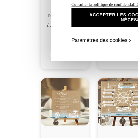
Consulter la politique de confidentialit
ACCEPTER LES COO
N°535.1 – Carton
N°535.2 – Carto
NÉCES
réponse Ancre
repas Ancre
d’Amour en Bateau
d’Amour en Batea
– Semper Fi
– Semper Fi
Paramètres des cookies ›
1,00
€
1,00
€
Découvrir
Découvrir