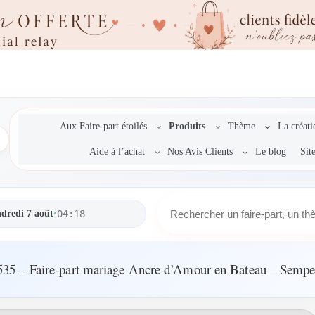
Aux Faire-part étoilés
Produits
Thème
La créat
Aide à l’achat
Nos Avis Clients
Le blog
Sit
R
dredi 7 août
•
04:18
e
c
h
e
N°535 – Faire-part mariage Ancre d’Amour en Bateau – Sempe
r
c
h