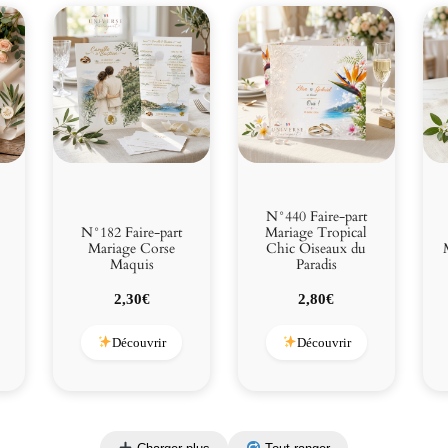
N°440 Faire-part
N°182 Faire-part
Mariage Tropical
Mariage Corse
Chic Oiseaux du
Maquis
Paradis
e
2,30
€
2,80
€
ix
tuel
Découvrir
Découvrir
t :
80€.