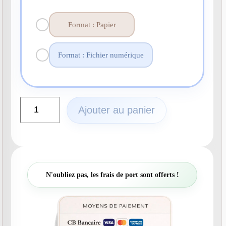
Format : Papier
Format : Fichier numérique
q
Ajouter au panier
u
a
n
t
i
t
N'oubliez pas, les frais de port sont offerts !
é
d
e
N
°