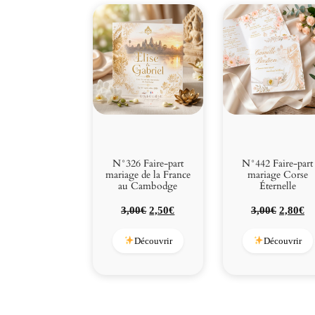
N°326 Faire-part
N°442 Faire-part
mariage de la France
mariage Corse
au Cambodge
Éternelle
Le
Le
Le
L
3,00
€
2,50
€
3,00
€
2,80
€
prix
prix
prix
pr
initial
actuel
initial
ac
Découvrir
Découvrir
était :
est :
était :
es
3,00€.
2,50€.
3,00€.
2,