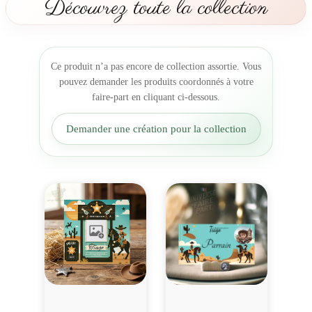
Découvrez toute la collection
a
t
i
o
Ce produit n’a pas encore de collection assortie. Vous
n
pouvez demander les produits coordonnés à votre
A
faire-part en cliquant ci-dessous.
n
n
Demander une création pour la collection
i
v
e
r
s
a
i
r
e
C
o
w