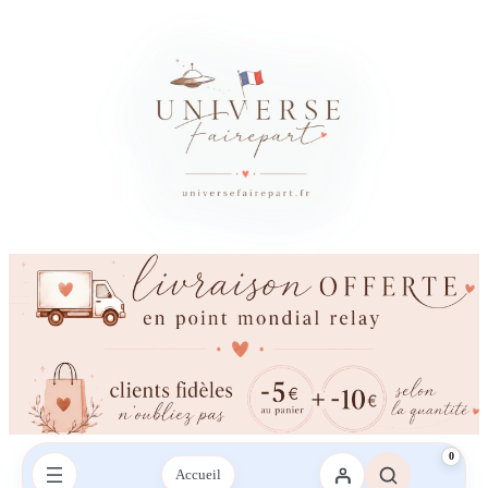
×
Besoin d’un conseil ?
Vous avez besoin d’aide ?
Une question sur votre commande, les couleurs, l’impression ou la
livraison ? Contactez-nous sur le chat ou envoyez-nous un SMS,
nous vous répondrons avec plaisir.
Envoyez-nous un mail
Envoyez-nous un SMS
SMS :
06 95 21 43 09‬
0
Accueil