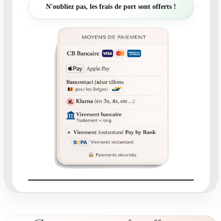
t
N'oubliez pas, les frais de port sont offerts !
é
d
e
N
°
3
1
0
.
2
-
M
e
n
u
I
n
v
i
t