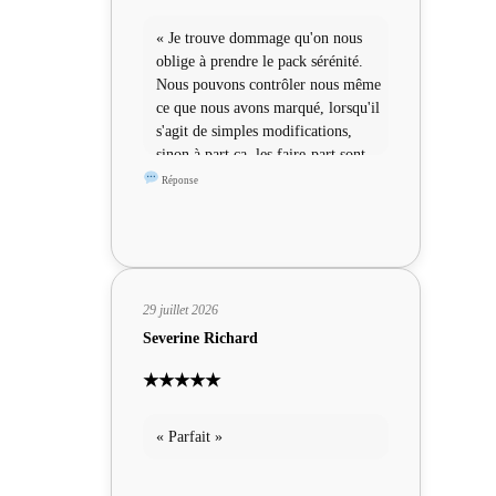
« Je trouve dommage qu'on nous
oblige à prendre le pack sérénité.
Nous pouvons contrôler nous même
ce que nous avons marqué, lorsqu'il
s'agit de simples modifications,
sinon à part ça, les faire-part sont
sympas »
Réponse
29 juillet 2026
Severine Richard
★★★★★
« Parfait »