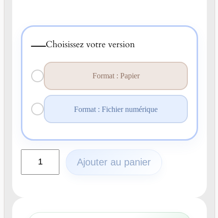
—
Choisissez votre version
Format : Papier
Format : Fichier numérique
q
Ajouter au panier
u
a
n
t
i