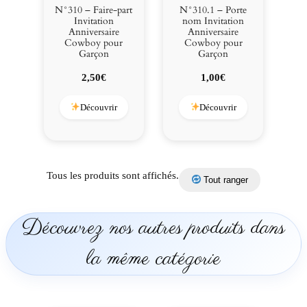
b
N°310 – Faire-part
N°310.1 – Porte
o
Invitation
nom Invitation
Anniversaire
Anniversaire
y
Cowboy pour
Cowboy pour
p
Garçon
Garçon
o
2,50
€
1,00
€
u
r
Découvrir
Découvrir
G
a
r
ç
o
Tous les produits sont affichés.
Tout ranger
n
Découvrez nos autres produits dans
la même catégorie