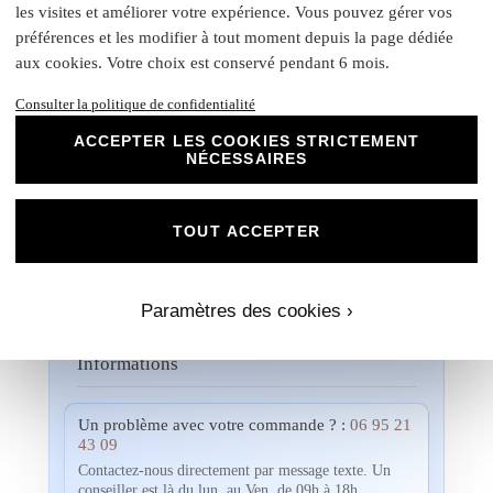
les visites et améliorer votre expérience. Vous pouvez gérer vos
expertise et à notre passion pour vous
préférences et les modifier à tout moment depuis la page dédiée
accompagner dans la réalisation de vos
projets évènementiels.
aux cookies. Votre choix est conservé pendant 6 mois.
Une fois votre commande passée, si vous souhaitez
Consulter la politique de confidentialité
visualiser un aperçu avec vos propres photos, textes et
ACCEPTER LES COOKIES STRICTEMENT
couleurs, un créateur vous contactera. Ensemble, vous
NÉCESSAIRES
pourrez discuter des dimensions, de la disposition, des
couleurs et de toute autre modification que vous souhaitez
apporte. Nous n'imprimerons rien sans votre validation
TOUT ACCEPTER
préalable.
Paramètres des cookies ›
Informations
Un problème avec votre commande ? :
06 95 21
43 09
Contactez-nous directement par message texte. Un
conseiller est là du lun. au Ven. de 09h à 18h.